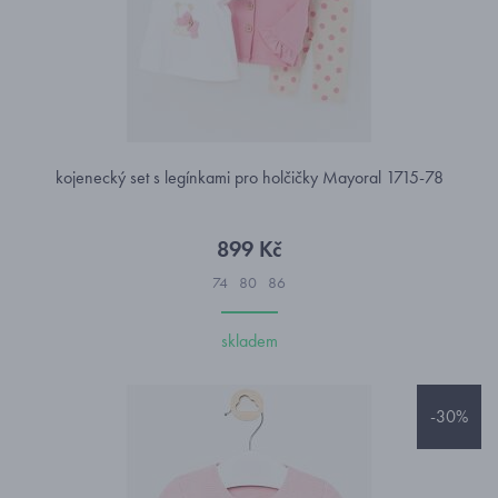
kojenecký set s legínkami pro holčičky Mayoral 1715-78
899 Kč
74
80
86
skladem
-30%