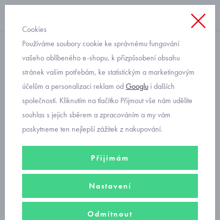
Cookies
Používáme soubory cookie ke správnému fungování
dlouhý rukáv
vašeho oblíbeného e-shopu, k přizpůsobení obsahu
stránek vašim potřebám, ke statistickým a marketingovým
roztomilá kojenecká
účelům a personalizaci reklam od
Googlu
i dalších
soupravička se zajíčky
společností. Kliknutím na tlačítko Přijmout vše nám udělíte
Mayoral 1529-38
souhlas s jejich sběrem a zpracováním a my vám
poskytneme ten nejlepší zážitek z nakupování.
Přijímám
Nastavení
Odmítnout