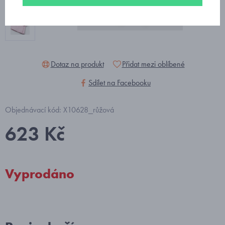
Dotaz na produkt
Přidat mezi oblíbené
Sdílet na Facebooku
Objednávací kód: X10628_růžová
623 Kč
Vyprodáno