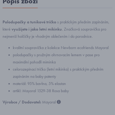
Popis zboží
Polodupačky a tunikové tričko
s praktickým předním zapínáním,
které
využijete i jako letní mikinku
. Značková soupravička pro
nejmenší holčičky je vhodným oblečením i do porodnice.
kvalitní soupravička z kolekce Newborn ecofriends Mayoral
polodupačky s pružným ohrnovacím lemem v pase pro
maximální pohodlí miminka
celorozepínací tričko (letní mikinka) s praktickým předním
zapínáním na baby patenty
materiál: 95% bavlna, 5% elastan
artikl: Mayoral 1529-38 Rosa baby
Výrobce / Dodavatel:
Mayoral