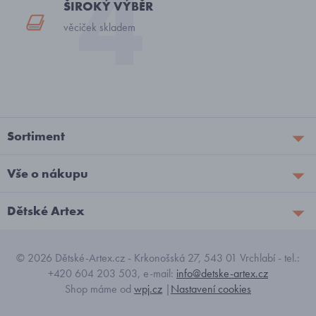
ŠIROKÝ VÝBĚR
věciček skladem
Sortiment
Vše o nákupu
Dětské Artex
© 2026 Dětské-Artex.cz - Krkonošská 27, 543 01 Vrchlabí - tel.:
+420 604 203 503, e-mail:
info@detske-artex.cz
Shop máme od
wpj.cz
|
Nastavení cookies