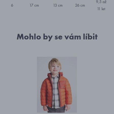
9,5 až
6
17 cm
13 cm
26 cm
11 let
Mohlo by se vám líbit