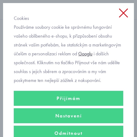
Cookies
Používáme soubory cookie ke správnému fungování
softshellové zateplené
vašeho oblíbeného e-shopu, k přizpůsobení obsahu
stránek vašim potřebám, ke statistickým a marketingovým
rukavice softshellové s
účelům a personalizaci reklam od
Googlu
i dalších
podšívkou z merina velikost
společností. Kliknutím na tlačítko Přijmout vše nám udělíte
4 a 5
souhlas s jejich sběrem a zpracováním a my vám
poskytneme ten nejlepší zážitek z nakupování.
Přijímám
Nastavení
Odmítnout