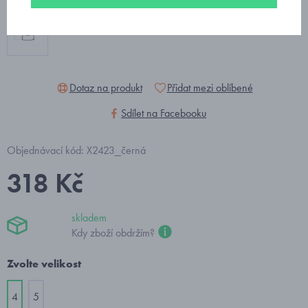
Dotaz na produkt
Přidat mezi oblíbené
Sdílet na Facebooku
Objednávací kód: X2423_černá
318 Kč
skladem
Kdy zboží obdržím?
Zvolte velikost
4
5