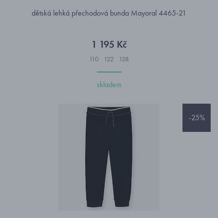
dětská lehká přechodová bunda Mayoral 4465-21
1 195 Kč
110
122
128
skladem
-25%