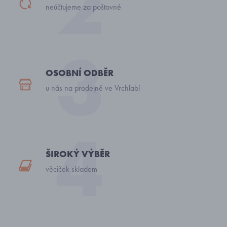
neúčtujeme za poštovné
OSOBNÍ ODBĚR
u nás na prodejně ve Vrchlabí
ŠIROKÝ VÝBĚR
věciček skladem