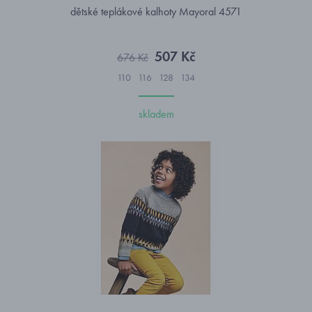
dětské teplákové kalhoty Mayoral 4571
507 Kč
676 Kč
110
116
128
134
skladem