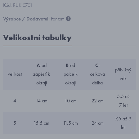
Kód: RUK 0701
Výrobce / Dodavatel:
Fantom
Velikostní tabulky
A
-od
B
-od
C
-
přibližný
velikost
zápěstí k
palce k
celková
věk
okraji
okraji
délka
5,5 až
4
14 cm
10 cm
22 cm
7 let
7,5 až 9
5
15,5 cm
11,5 cm
24 cm
let