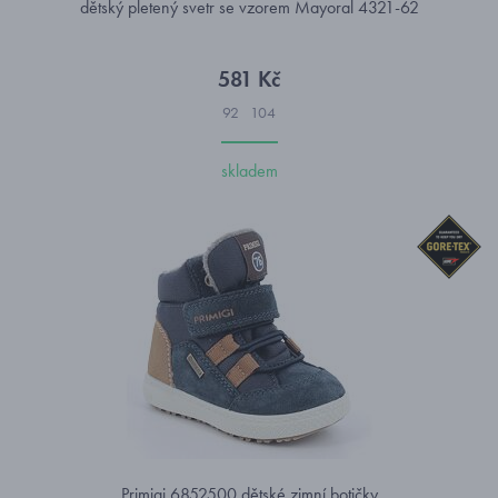
dětský pletený svetr se vzorem Mayoral 4321-62
581 Kč
92
104
skladem
Primigi 6852500 dětské zimní botičky