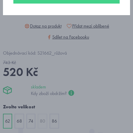
Dotaz na produkt
Přidat mezi oblíbené
Sdílet na Facebooku
Objednávací kód: S21662_růžová
743 Kč
520 Kč
skladem
Kdy zboží obdržím?
Zvolte velikost
62
68
74
80
86