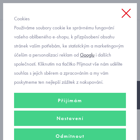
Cookies
Používáme soubory cookie ke správnému fungování
s dlouhým rukávem
vašeho oblíbeného e-shopu, k přizpůsobení obsahu
stránek vašim potřebám, ke statistickým a marketingovým
růžové šatičky s dlouhým
účelům a personalizaci reklam od
Googlu
i dalších
rukávem Mayoral 2823-95
společností. Kliknutím na tlačítko Přijmout vše nám udělíte
souhlas s jejich sběrem a zpracováním a my vám
poskytneme ten nejlepší zážitek z nakupování.
-30%
Přijímám
Nastavení
Odmítnout