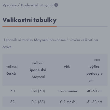
Výrobce / Dodavatel:
Mayoral
Velikostní tabulky
U španělské značky
Mayoral
převádíme číslování velikostí
na
české
.
cca
velikost
velikost
věk
výška
španělská
česká
postavy v
Mayoral
cm
50
0-0 (50)
novorozenec
40-50 cm
52
0-1 (55)
0-1 měsíc
51-53 cm