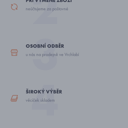
PŘI VÝMĚNĚ ZBOŽÍ
neúčtujeme za poštovné
OSOBNÍ ODBĚR
u nás na prodejně ve Vrchlabí
ŠIROKÝ VÝBĚR
věciček skladem