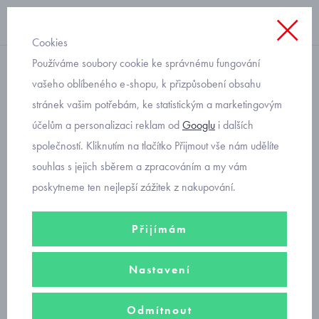
Cookies
Používáme soubory cookie ke správnému fungování
kabátek
vašeho oblíbeného e-shopu, k přizpůsobení obsahu
stránek vašim potřebám, ke statistickým a marketingovým
růžový softshellový kabát s
účelům a personalizaci reklam od
Googlu
i dalších
reflexními srdíčky 0105
společností. Kliknutím na tlačítko Přijmout vše nám udělíte
velikost 104 a 110
souhlas s jejich sběrem a zpracováním a my vám
poskytneme ten nejlepší zážitek z nakupování.
Přijímám
Nastavení
Odmítnout