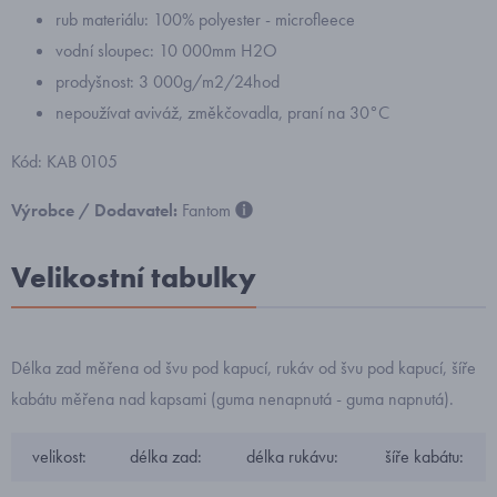
rub materiálu: 100% polyester - microfleece
vodní sloupec: 10 000mm H2O
prodyšnost: 3 000g/m2/24hod
nepoužívat aviváž, změkčovadla, praní na 30°C
Kód: KAB 0105
Výrobce / Dodavatel:
Fantom
Velikostní tabulky
Délka zad měřena od švu pod kapucí, rukáv od švu pod kapucí, šíře
kabátu měřena nad kapsami (guma nenapnutá - guma napnutá).
velikost:
délka zad:
délka rukávu:
šíře kabátu: