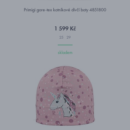
Primigi gore-tex kotníkové dívčí boty 4851800
1 599 Kč
25
29
skladem