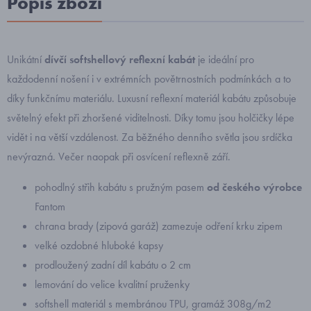
Popis zboží
Unikátní
dívčí softshellový reflexní kabát
je ideální pro
každodenní nošení i v extrémních povětrnostních podmínkách a to
díky funkčnímu materiálu. Luxusní reflexní materiál kabátu způsobuje
světelný efekt při zhoršené viditelnosti. Díky tomu jsou holčičky lépe
vidět i na větší vzdálenost. Za běžného denního světla jsou srdíčka
nevýrazná. Večer naopak při osvícení reflexně září.
pohodlný střih kabátu s pružným pasem
od českého výrobce
Fantom
chrana brady (zipová garáž) zamezuje odření krku zipem
velké ozdobné hluboké kapsy
prodloužený zadní díl kabátu o 2 cm
lemování do velice kvalitní pruženky
softshell materiál s membránou TPU, gramáž 308g/m2