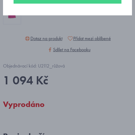
Dotaz na produkt
Přidat mezi oblíbené
Sdílet na Facebooku
Objednávací kód: U2112_růžová
1 094 Kč
Vyprodáno