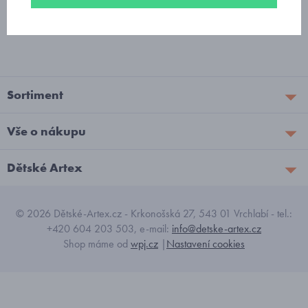
Žádný produkt
Sortiment
Vše o nákupu
Dětské Artex
© 2026 Dětské-Artex.cz - Krkonošská 27, 543 01 Vrchlabí - tel.:
+420 604 203 503, e-mail:
info@detske-artex.cz
Shop máme od
wpj.cz
|
Nastavení cookies