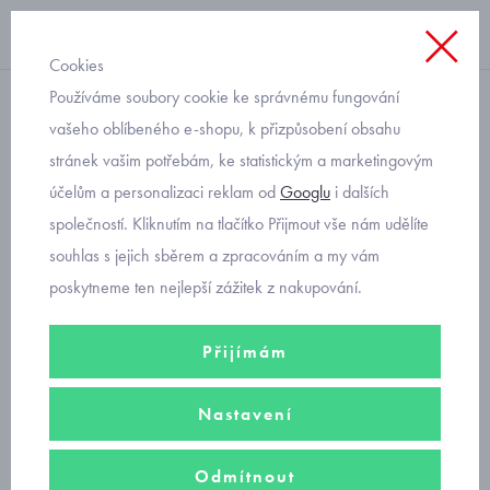
Cookies
Používáme soubory cookie ke správnému fungování
Úvod
vašeho oblíbeného e-shopu, k přizpůsobení obsahu
stránek vašim potřebám, ke statistickým a marketingovým
Scamp - Prince Oliver
účelům a personalizaci reklam od
Googlu
i dalších
společností. Kliknutím na tlačítko Přijmout vše nám udělíte
souhlas s jejich sběrem a zpracováním a my vám
poskytneme ten nejlepší zážitek z nakupování.
dívčí oblečení
Přijímám
kojenecké oblečení
Nastavení
Odmítnout