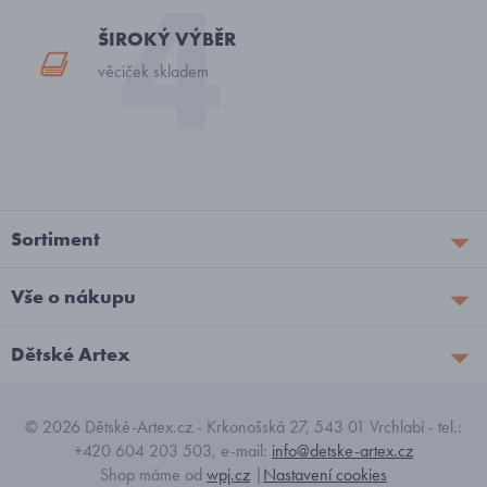
ŠIROKÝ VÝBĚR
věciček skladem
Sortiment
Vše o nákupu
Dětské Artex
© 2026 Dětské-Artex.cz - Krkonošská 27, 543 01 Vrchlabí - tel.:
+420 604 203 503, e-mail:
info@detske-artex.cz
Shop máme od
wpj.cz
|
Nastavení cookies