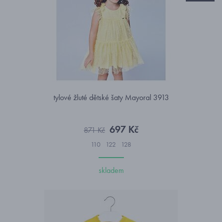
tylové žluté dětské šaty Mayoral 3913
697 Kč
871 Kč
110
122
128
skladem