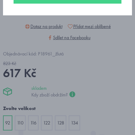
Dotaz na produkt
Přidat mezi oblíbené
Sdílet na Facebooku
Objednávací kód: P18961_žlutá
823 Kč
617 Kč
skladem
Kdy zboží obdržím?
Zvolte velikost
92
110
116
122
128
134