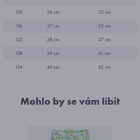
110
36 cm
52 cm
116
37 cm
55 cm
122
38 cm
57 cm
128
39 cm
61 cm
134
40 cm
62 cm
Mohlo by se vám líbit