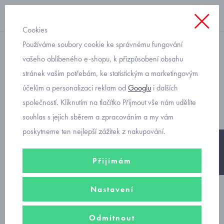
Cookies
Používáme soubory cookie ke správnému fungování
jarní bunda
vašeho oblíbeného e-shopu, k přizpůsobení obsahu
stránek vašim potřebám, ke statistickým a marketingovým
slabá dívčí přechodová
účelům a personalizaci reklam od
Googlu
i dalších
bundička Mayoral 3482
společností. Kliknutím na tlačítko Přijmout vše nám udělíte
souhlas s jejich sběrem a zpracováním a my vám
poskytneme ten nejlepší zážitek z nakupování.
-25%
Přijímám
Nastavení
Odmítnout