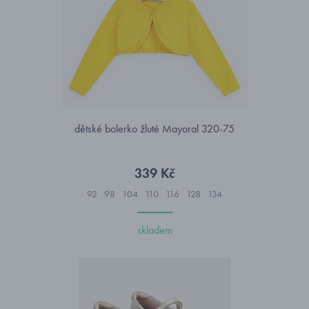
dětské bolerko žluté Mayoral 320-75
339 Kč
92
98
104
110
116
128
134
skladem