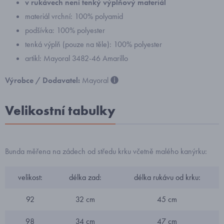
v rukávech není tenký výplňový materiál
materiál vrchní: 100% polyamid
podšívka: 100% polyester
tenká výplň (pouze na těle): 100% polyester
artikl: Mayoral 3482-46 Amarillo
Výrobce / Dodavatel:
Mayoral
Velikostní tabulky
Bunda měřena na zádech od středu krku včetně malého kanýrku:
velikost:
délka zad:
délka rukávu od krku:
92
32 cm
45 cm
98
34 cm
47 cm