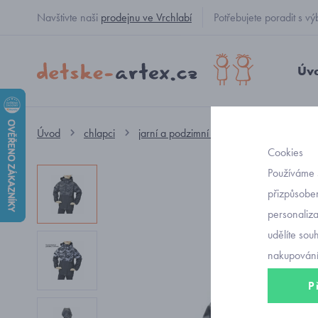
Navštivte naši
prodejnu ve Vrchlabí
Potřebujete poradit s
Úv
Úvod
chlapci
jarní a podzimní oblečení
softshello
Cookies
Používáme 
přizpůsoben
personaliz
udělíte sou
nakupování
P