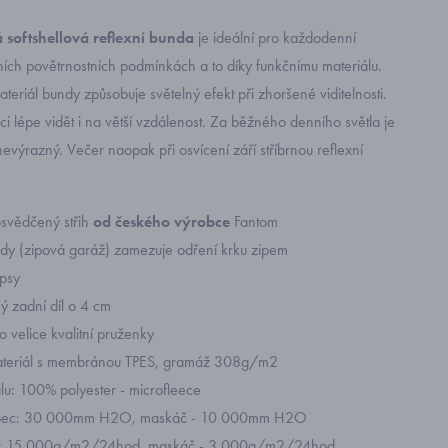
á softshellová reflexní bunda
je ideální pro každodenní
ních povětrnostních podmínkách a to díky funkčnímu materiálu.
ateriál bundy způsobuje světelný efekt při zhoršené viditelnosti.
uci lépe vidět i na větší vzdálenost. Za běžného denního světla je
výrazný. Večer naopak při osvícení září stříbrnou reflexní
svědčený střih
od českého výrobce
Fantom
dy (zipová garáž) zamezuje odření krku zipem
psy
ý zadní díl o 4 cm
 velice kvalitní pruženky
materiál s membránou TPES, gramáž 308g/m2
álu: 100% polyester - microfleece
upec: 30 000mm H2O, maskáč - 10 000mm H2O
t: 15 000g/m2/24hod, maskáč - 3 000g/m2/24hod