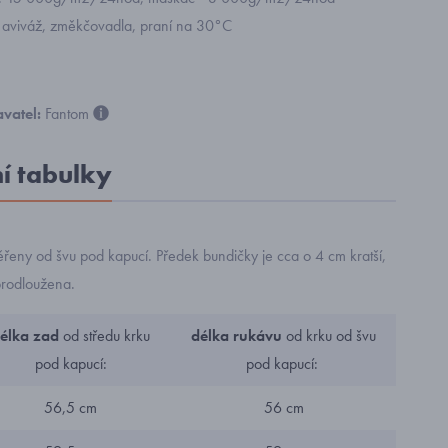
 aviváž, změkčovadla, praní na 30°C
vatel:
Fantom
ní tabulky
řeny od švu pod kapucí. Předek bundičky je cca o 4 cm kratší,
prodloužena.
élka zad
od středu krku
délka rukávu
od krku od švu
pod kapucí:
pod kapucí:
56,5 cm
56 cm