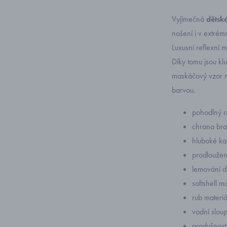
Vyjímečná
dětsk
nošení i v extrém
Luxusní reflexní m
Díky tomu jsou kl
maskáčový vzor ne
barvou.
pohodlný o
chrana bra
hluboké ka
prodloužen
lemování do
softshell 
rub materi
vodní slo
prodyšnos