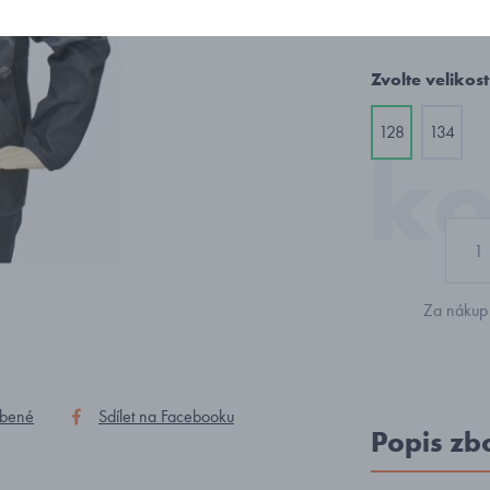
1 147
Zvolte velikost
128
134
Za nákup 
íbené
Sdílet na Facebooku
Popis zb