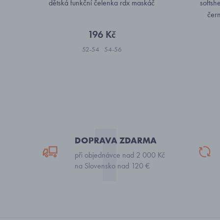
dětská funkční čelenka rdx maskáč
softsh
čer
196 Kč
52-54
54-56
DOPRAVA ZDARMA
při objednávce nad 2 000 Kč
na Slovensko nad 120 €