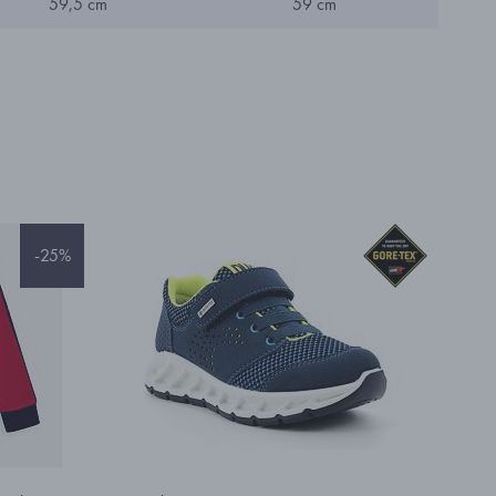
59,5 cm
59 cm
-25%