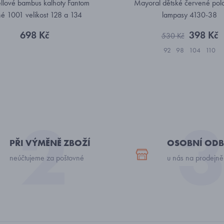
ellové bambus kalhoty Fantom
Mayoral dětské červené polo 
né 1001 velikost 128 a 134
lampasy 4130-38
698 Kč
398 Kč
530 Kč
92
98
104
110
PŘI VÝMĚNĚ ZBOŽÍ
OSOBNÍ ODB
neúčtujeme za poštovné
u nás na prodejně