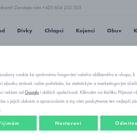
 výběrem? Zavolejte nám +420 604 203 503
od
Dívky
Chlapci
Kojenci
Obuv
K
vá bunda
softshellová bunda maskáč s reflexním potiskem 1204 veli
soubory cookie ke správnému fungování vašeho oblíbeného e-shopu, k
Objednávací kód
softsh
í obsahu stránek vašim potřebám, ke statistickým a marketingovým účel
aci reklam od
Googlu
i dalších společností. Kliknutím na tlačítko Přijmout 
reflex
hlas s jejich sběrem a zpracováním a my vám poskytneme ten nejlepší záž
velikos
.
řijímám
Nastavení
Odmítn