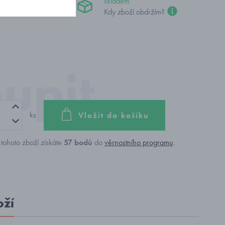
 Kč
skladem
Kdy zboží obdržím?
ks
Vložit do košíku
tohoto zboží získáte
57
bodů
do
věrnostního programu
.
oží