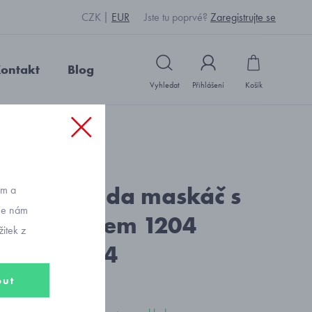
CZK
EUR
Jste tu poprvé?
Zaregistrujte se
ontakt
Blog
Vyhledat
Přihlášení
Košík
kost 128 a 134
: S1191_černá
ellová bunda maskáč s
ům a
vše nám
ním potiskem 1204
itek z
t 128 a 134
out