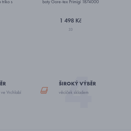
triko s
boty Gore-tex Primigi 1874000
1 498 Kč
33
ĚR
ŠIROKÝ VÝBĚR
 ve Vrchlabí
věciček skladem