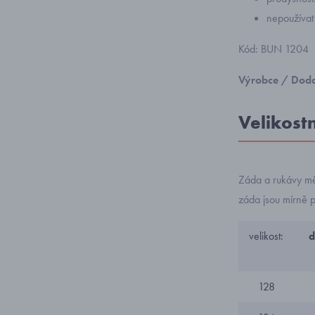
nepoužívat
Kód: BUN 1204
Výrobce / Doda
Velikost
Záda a rukávy mě
záda jsou mírně 
velikost:
d
128