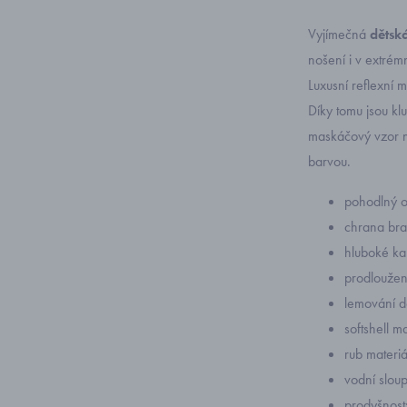
Vyjímečná
dětsk
nošení i v extrém
Luxusní reflexní m
Díky tomu jsou kl
maskáčový vzor ne
barvou.
pohodlný o
chrana bra
hluboké ka
prodloužen
lemování do
softshell 
rub materi
vodní slo
prodyšnos