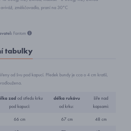
 aviváž, změkčovadla, praní na 30°C
vatel:
Fantom
ní tabulky
řeny od švu pod kapucí. Předek bundy je cca o 4 cm kratší,
prodloužena.
élka zad
od středu krku
délka rukávu
šíře nad
pod kapucí:
od krku:
kapsami:
66 cm
67 cm
48 cm