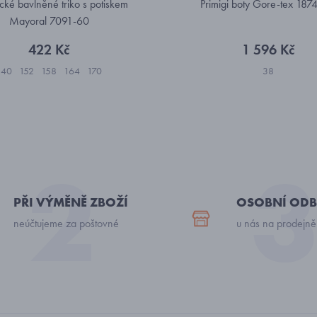
cké bavlněné triko s potiskem
Primigi boty Gore-tex 18
Mayoral 7091-60
422 Kč
1 596 Kč
140
152
158
164
170
38
PŘI VÝMĚNĚ ZBOŽÍ
OSOBNÍ ODB
neúčtujeme za poštovné
u nás na prodejně