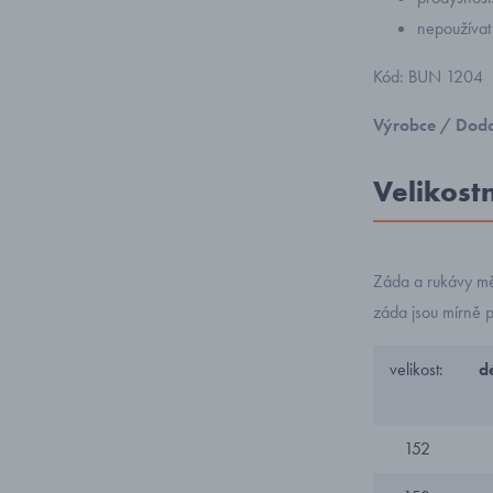
nepoužívat
Kód: BUN 1204
Výrobce / Doda
Velikost
Záda a rukávy mě
záda jsou mírně 
velikost:
d
152