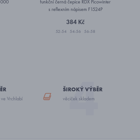
74000
funkční černá čepice RDX Picowinter
s reflexním nápisem F1524P
384 Kč
52-54
54-56
56-58
ĚR
ŠIROKÝ VÝBĚR
 ve Vrchlabí
věciček skladem