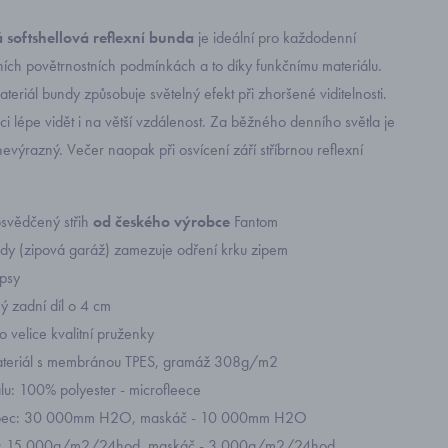
á softshellová reflexní bunda
je ideální pro každodenní
ních povětrnostních podmínkách a to díky funkčnímu materiálu.
ateriál bundy způsobuje světelný efekt při zhoršené viditelnosti.
uci lépe vidět i na větší vzdálenost. Za běžného denního světla je
výrazný. Večer naopak při osvícení září stříbrnou reflexní
svědčený střih
od českého výrobce
Fantom
dy (zipová garáž) zamezuje odření krku zipem
psy
ý zadní díl o 4 cm
 velice kvalitní pruženky
materiál s membránou TPES, gramáž 308g/m2
álu: 100% polyester - microfleece
upec: 30 000mm H2O, maskáč - 10 000mm H2O
t: 15 000g/m2/24hod, maskáč - 3 000g/m2/24hod