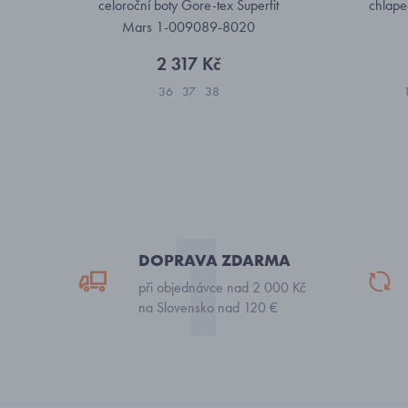
celoroční boty Gore-tex Superfit
chlape
Mars 1-009089-8020
2 317 Kč
36
37
38
DOPRAVA ZDARMA
při objednávce nad 2 000 Kč
na Slovensko nad 120 €