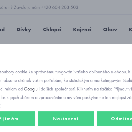
 výběrem? Zavolejte nám +420 604 203 503
od
Dívky
Chlapci
Kojenci
Obuv
K
vá bunda
softshellová bunda maskáč s reflexním potiskem 1204 veli
soubory cookie ke správnému fungování vašeho oblíbeného e-shopu, k
Objednávací kód
softsh
í obsahu stránek vašim potřebám, ke statistickým a marketingovým účel
aci reklam od
Googlu
i dalších společností. Kliknutím na tlačítko Přijmout 
reflex
hlas s jejich sběrem a zpracováním a my vám poskytneme ten nejlepší záž
velikos
.
řijímám
Nastavení
Odmítn