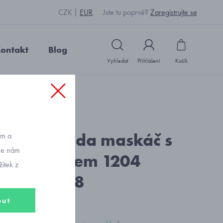
CZK
EUR
Jste tu poprvé?
Zaregistrujte se
ontakt
Blog
Vyhledat
Přihlášení
Košík
kost 152 a 158
: S1193_černá
ellová bunda maskáč s
ům a
vše nám
ním potiskem 1204
itek z
t 152 a 158
out