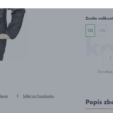
1 256
Zvolte velikost
152
158
Za nákup 
íbené
Sdílet na Facebooku
Popis zb