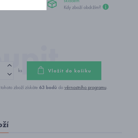
 Kč
skladem
Kdy zboží obdržím?
ks
Vložit do košíku
tohoto zboží získáte
63
bodů
do
věrnostního programu
.
oží