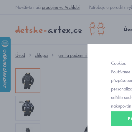
Navštivte naši
prodejnu ve Vrchlabí
Potřebujete poradit s
Úv
Úvod
chlapci
jarní a podzimní oblečení
softshello
Cookies
Používáme 
přizpůsoben
personaliz
udělíte sou
nakupování
P