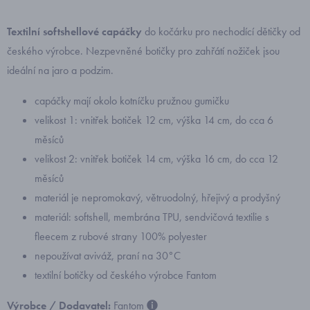
Textilní softshellové capáčky
do kočárku pro nechodící dětičky od
českého výrobce. Nezpevněné botičky pro zahřátí nožiček jsou
ideální na jaro a podzim.
capáčky mají okolo kotníčku pružnou gumičku
velikost 1: vnitřek botiček 12 cm, výška 14 cm, do cca 6
měsíců
velikost 2: vnitřek botiček 14 cm, výška 16 cm, do cca 12
měsíců
materiál je nepromokavý, větruodolný, hřejivý a prodyšný
materiál: softshell, membrána TPU, sendvičová textilie s
fleecem z rubové strany 100% polyester
nepoužívat aviváž, praní na 30°C
textilní botičky od českého výrobce Fantom
Výrobce / Dodavatel:
Fantom