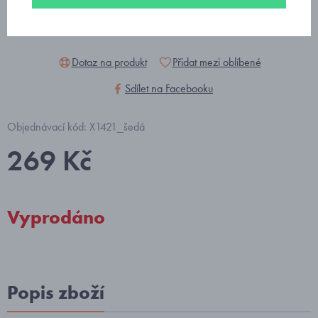
Dotaz na produkt
Přidat mezi oblíbené
Sdílet na Facebooku
Objednávací kód: X1421_šedá
269 Kč
Vyprodáno
Popis zboží