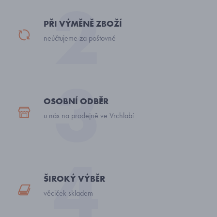
PŘI VÝMĚNĚ ZBOŽÍ
neúčtujeme za poštovné
OSOBNÍ ODBĚR
u nás na prodejně ve Vrchlabí
ŠIROKÝ VÝBĚR
věciček skladem