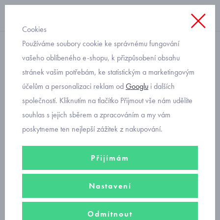
Cookies
Používáme soubory cookie ke správnému fungování
lehce zateplené
vašeho oblíbeného e-shopu, k přizpůsobení obsahu
stránek vašim potřebám, ke statistickým a marketingovým
softshellové capáčky s
účelům a personalizaci reklam od
Googlu
i dalších
fleecem Fantom
společností. Kliknutím na tlačítko Přijmout vše nám udělíte
souhlas s jejich sběrem a zpracováním a my vám
poskytneme ten nejlepší zážitek z nakupování.
Přijímám
Nastavení
Odmítnout