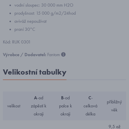
vodní sloupec: 30 000 mm H2O
prodyšnost: 15 000 g/m2/24hod
aviváž nepoužívat
praní 30°C
Kód: RUK 0301
Výrobce / Dodavatel:
Fantom
Velikostní tabulky
A
-od
B
-od
C
-
přibližný
velikost
zápěstí k
palce k
celková
věk
okraji
okraji
délka
9,5 až