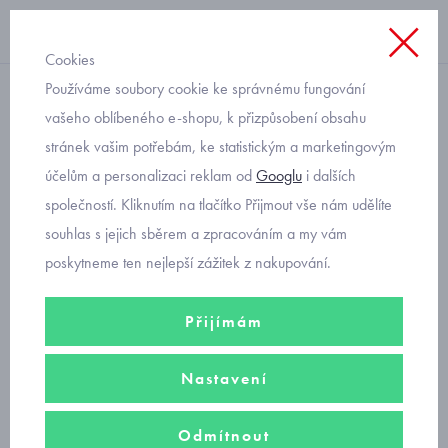
Cookies
Používáme soubory cookie ke správnému fungování
softshellové zateplené
vašeho oblíbeného e-shopu, k přizpůsobení obsahu
stránek vašim potřebám, ke statistickým a marketingovým
softshellové dětské zimní
účelům a personalizaci reklam od
Googlu
i dalších
rukavice Snow 0301 velikost
společností. Kliknutím na tlačítko Přijmout vše nám udělíte
6
souhlas s jejich sběrem a zpracováním a my vám
poskytneme ten nejlepší zážitek z nakupování.
Přijímám
Nastavení
Odmítnout