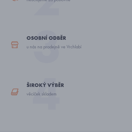
OSOBNÍ ODBĚR
u nás na prodejně ve Vrchlabí
ŠIROKÝ VÝBĚR
věciček skladem