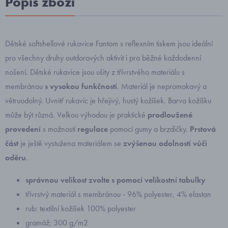
Popis zboží
Dětské softshellové rukavice Fantom s reflexním tiskem jsou ideální
pro všechny druhy outdorových aktivit i pro běžné každodenní
nošení. Dětské rukavice jsou ušity z třívrstvého materiálu s
membránou
s vysokou funkčností
. Materiál je nepromokavý a
větruodolný. Uvnitř rukavic je hřejivý, hustý kožíšek. Barva kožíšku
může být různá. Velkou výhodou je praktické
prodloužené
provedení
s možností
regulace
pomocí gumy a brzdičky.
Prstová
část
je ještě vystužena materiálem se
zvýšenou odolností vůči
oděru
.
správnou velikost zvolte s pomocí velikostní tabulky
třívrstvý materiál s membránou - 96% polyester, 4% elastan
rub: textilní kožíšek 100% polyester
gramáž: 300 g/m2