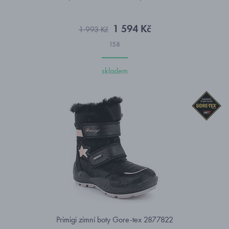
1 594 Kč
1 993 Kč
158
skladem
Primigi zimní boty Gore-tex 2877822