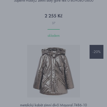
Superfit Husky2 zimní boty gore-tex 0-809080-0600
2 255 Kč
37
skladem
-20%
metalický kabát zimní dívčí Mayoral 7486-10