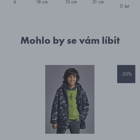
6
18 cm
13 cm
31 cm
11 let
Mohlo by se vám líbit
-20%