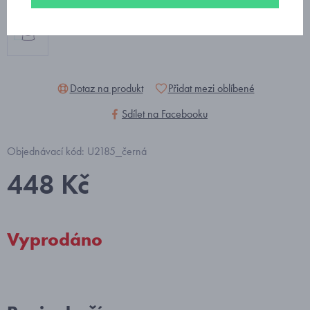
Dotaz na produkt
Přidat mezi oblíbené
Sdílet na Facebooku
Objednávací kód: U2185_černá
448 Kč
Vyprodáno