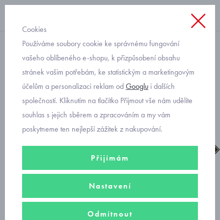
Cookies
Používáme soubory cookie ke správnému fungování
chlapecké
vašeho oblíbeného e-shopu, k přizpůsobení obsahu
stránek vašim potřebám, ke statistickým a marketingovým
Superfit chlapecké tenisky
účelům a personalizaci reklam od
Googlu
i dalších
Kicks boa 1-006101-8000
společností. Kliknutím na tlačítko Přijmout vše nám udělíte
souhlas s jejich sběrem a zpracováním a my vám
poskytneme ten nejlepší zážitek z nakupování.
Přijímám
Nastavení
Odmítnout