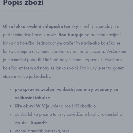
Popis zboží
Ultra lehké kvalitní chlapecké tenisky
s rychlým, snadným a
perfektním dotažením k noze.
Boa funguje
na principu navíjení
lanka na kolečko. Jednoduchým otáčením navíjecího kolečka se
lanko utahuje a díky tomu je noha rovnoměrně utažena. Výsledkem
je maximální pohodlí. Utažené boty se sami nepovolují. Vytažením
kolečka směrem od nohy se lanko uvolní. Pro kluky je tento systém
utažení velice jednoduchý.
pro správné zvolení velikosti jsou míry uvedeny ve
velikostní tabulce
šíře obuvi W V
je určena pro širší chodidlo
dětské lehké pružné tenisky osvědčené kvality rakouského
výrobce
Superfit
vrchní materiál: syntetika, textil