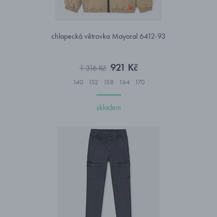
chlapecká větrovka Mayoral 6412-93
921 Kč
1 316 Kč
140
152
158
164
170
skladem