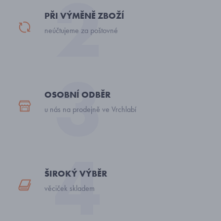
PŘI VÝMĚNĚ ZBOŽÍ
neúčtujeme za poštovné
OSOBNÍ ODBĚR
u nás na prodejně ve Vrchlabí
ŠIROKÝ VÝBĚR
věciček skladem