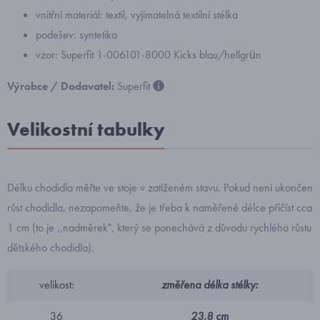
vnitřní materiál: textil, vyjímatelná textilní stélka
podešev: syntetika
vzor: Superfit 1-006101-8000 Kicks blau/hellgrün
Výrobce / Dodavatel:
Superfit
Velikostní tabulky
Délku chodidla měřte ve stoje v zatíženém stavu. Pokud není ukončen
růst chodidla, nezapomeňte, že je třeba k naměřené délce přičíst cca
1 cm (to je ,,nadměrek", který se ponechává z důvodu rychlého růstu
dětského chodidla).
velikost:
změřena délka stélky:
36
23,8 cm