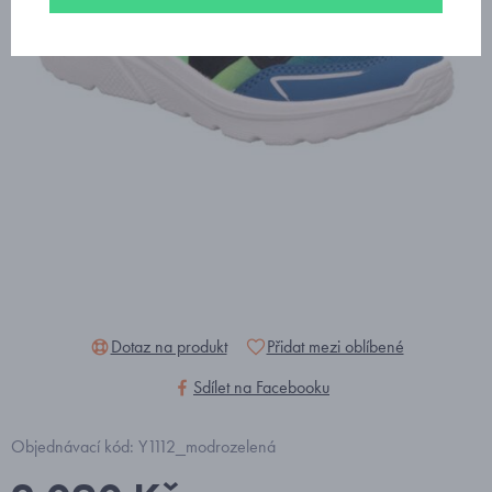
Dotaz na produkt
Přidat mezi oblíbené
Sdílet na Facebooku
Objednávací kód: Y1112_modrozelená