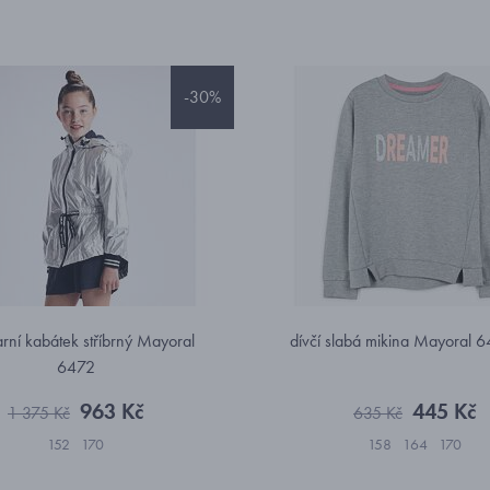
-30%
jarní kabátek stříbrný Mayoral
dívčí slabá mikina Mayoral 
6472
963 Kč
445 Kč
1 375 Kč
635 Kč
152
170
158
164
170