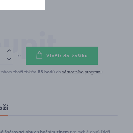
ks
Vložit do košíku
tohoto zboží získáte
88
bodů
do
věrnostního programu
.
oží
ná šněrovací obuv s bočním zipem
pro rychlé obutí
.
Dívčí