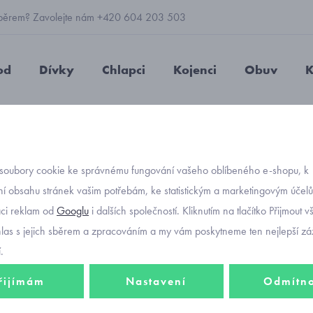
 výběrem? Zavolejte nám +420 604 203 503
od
Dívky
Chlapci
Kojenci
Obuv
K
ívčí
Superfit Cosmo dívčí obuv 1-006462-8000
soubory cookie ke správnému fungování vašeho oblíbeného e-shopu, k
Objednávací kód
Superf
í obsahu stránek vašim potřebám, ke statistickým a marketingovým účel
aci reklam od
Googlu
i dalších společností. Kliknutím na tlačítko Přijmout 
00646
hlas s jejich sběrem a zpracováním a my vám poskytneme ten nejlepší záž
.
řijímám
Nastavení
Odmítn
1 757