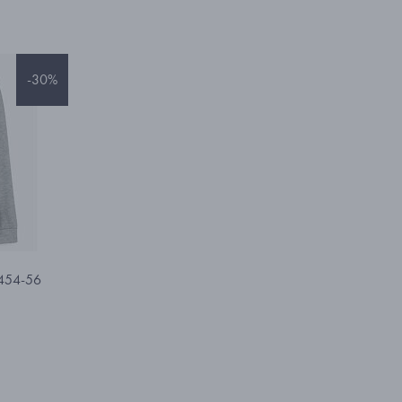
-30%
6454-56