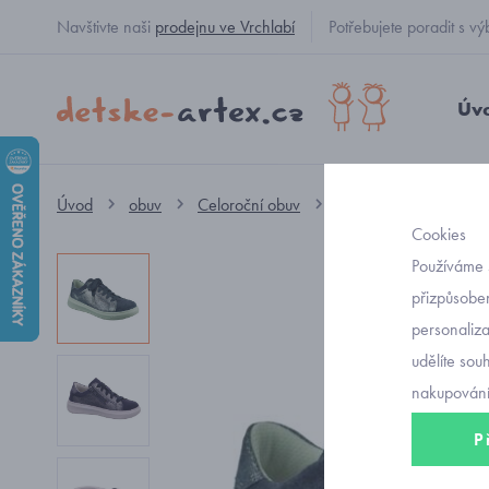
Navštivte naši
prodejnu ve Vrchlabí
Potřebujete poradit s
Úv
Úvod
obuv
Celoroční obuv
nízké šněrovací
d
Cookies
Používáme 
přizpůsoben
personaliz
udělíte sou
nakupování
P