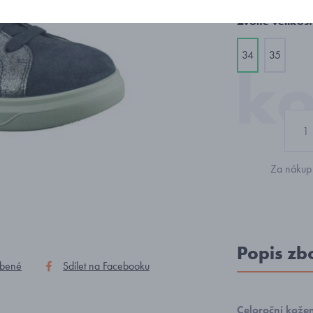
Zvolte velikost
34
35
Za nákup 
Popis zb
íbené
Sdílet na Facebooku
Celoroční kože