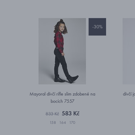
-30%
Mayoral dívčí rifle slim zdobené na
dívčí 
bocích 7557
583 Kč
833 Kč
158
164
170