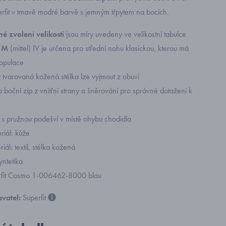
rfit v tmavě modré barvě s jemným třpytem na bocích.
é zvolení velikosti
jsou míry uvedeny ve velikostní tabulce
i M
(mittel) IV je určena pro střední nohu klasickou, kterou má
opulace
 tvarovaná kožená stélka lze vyjmout z obuvi
 boční zip z vnitřní strany a šněrování pro správné dotažení k
 s pružnou podešví v místě ohybu chodidla
riál: kůže
riál: textil, stélka kožená
yntetika
erfit Cosmo 1-006462-8000 blau
vatel:
Superfit