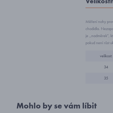
Velikost
Měření nohy prov
chodidla. Nezapo
je ,,nadměrek", k
pokud není růst u
velikost:
34
35
Mohlo by se vám líbit