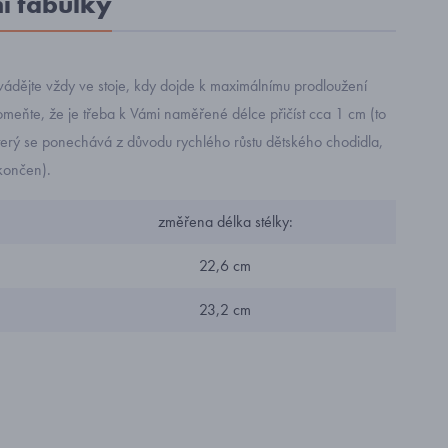
ní tabulky
ádějte vždy ve stoje, kdy dojde k maximálnímu prodloužení
meňte, že je třeba k Vámi naměřené délce přičíst cca 1 cm (to
terý se ponechává z důvodu rychlého růstu dětského chodidla,
končen).
změřena délka stélky:
22,6 cm
23,2 cm