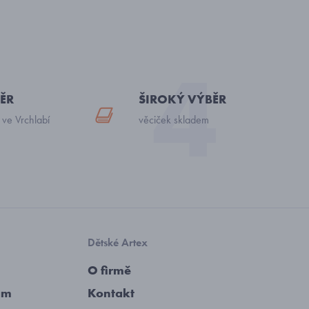
ĚR
ŠIROKÝ VÝBĚR
 ve Vrchlabí
věciček skladem
Dětské Artex
O firmě
am
Kontakt