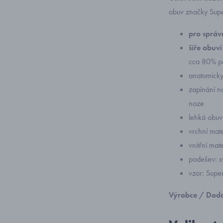
obuv značky Supe
pro správn
šíře obuv
cca 80% p
anatomicky
zapínání na
noze
lehká obuv
vrchní mate
vnitřní mate
podešev: s
vzor: Sup
Výrobce / Doda