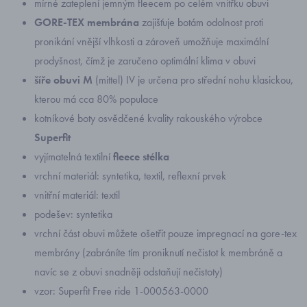
mírné zateplení jemným fleecem po celém vnitřku obuvi
GORE-TEX membrána
zajišťuje botám odolnost proti
pronikání vnější vlhkosti a zároveň umožňuje maximální
prodyšnost, čímž je zaručeno optimální klima v obuvi
šíře obuvi M
(mittel) IV je určena pro střední nohu klasickou,
kterou má cca 80% populace
kotníkové boty osvědčené kvality rakouského výrobce
Superfit
vyjímatelná textilní
fleece
stélka
vrchní materiál: syntetika, textil, reflexní prvek
vnitřní materiál: textil
podešev: syntetika
vrchní část obuvi můžete ošetřit pouze impregnací na gore-tex
membrány (zabráníte tím proniknutí nečistot k membráně a
navíc se z obuvi snadněji odstaňují nečistoty)
vzor: Superfit Free ride 1-000563-0000