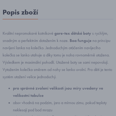
Popis zboží
Kvalitní nepromokavé kotníkové
gore-tex dětské boty
s rychlým,
snadným a perfektním dotažením k noze.
Boa funguje
na principu
navíjení lanka na kolečko. Jednoduchým otáčením navíjecího
kolečka se lanko utahuje a díky tomu je noha rovnoměrně utažena.
Výsledkem je maximální pohodlí. Utažené boty se sami nepovolují.
Vytažením kolečka směrem od nohy se lanko uvolní. Pro děti je tento
systém utažení velice jednoduchý.
pro správné zvolení velikosti jsou míry uvedeny ve
velikostní tabulce
obuv vhodná na podzim, jaro a mírnou zimu, pokud teploty
neklesají pod bod mrazu