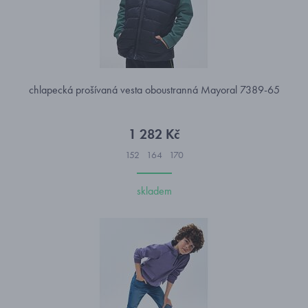
chlapecká prošívaná vesta oboustranná Mayoral 7389-65
1 282 Kč
152
164
170
skladem