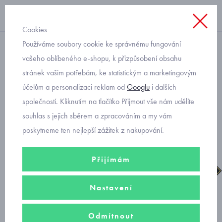
Cookies
Používáme soubory cookie ke správnému fungování
chlapecké
vašeho oblíbeného e-shopu, k přizpůsobení obsahu
stránek vašim potřebám, ke statistickým a marketingovým
Superfit Free ride kotníkové
účelům a personalizaci reklam od
Googlu
i dalších
boty Boa systém 1-000563-
společností. Kliknutím na tlačítko Přijmout vše nám udělíte
0000
souhlas s jejich sběrem a zpracováním a my vám
poskytneme ten nejlepší zážitek z nakupování.
Přijímám
Nastavení
Odmítnout