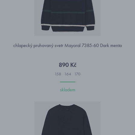
chlapecký pruhovaný svetr Mayoral 7385-60 Dark menta
890 Kč
158
164
170
skladem