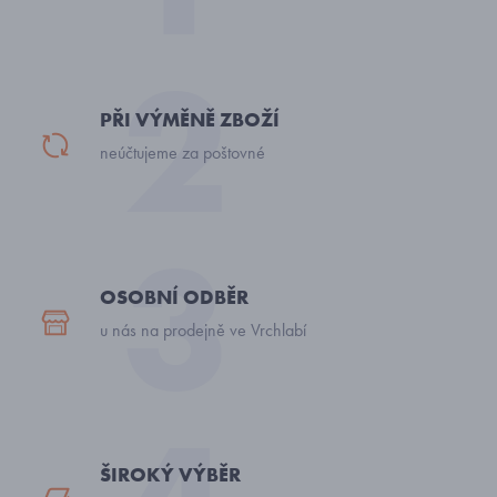
PŘI VÝMĚNĚ ZBOŽÍ
neúčtujeme za poštovné
OSOBNÍ ODBĚR
u nás na prodejně ve Vrchlabí
ŠIROKÝ VÝBĚR