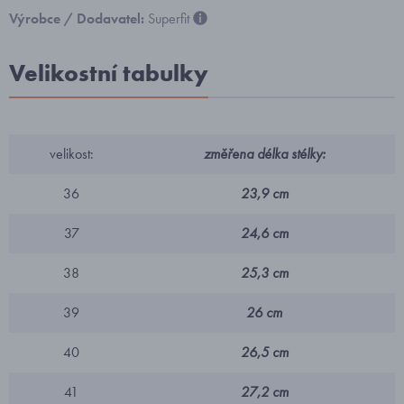
Výrobce / Dodavatel:
Superfit
Velikostní tabulky
velikost:
změřena délka stélky:
36
23,9 cm
37
24,6 cm
38
25,3 cm
39
26 cm
40
26,5 cm
41
27,2 cm