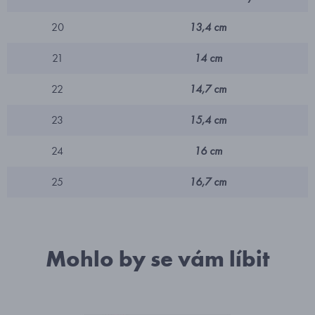
20
13,4 cm
21
14 cm
22
14,7 cm
23
15,4 cm
24
16 cm
25
16,7 cm
Mohlo by se vám líbit