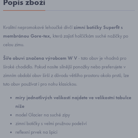
Popis zboží
Kvalitní nepromokavé lehoučké dívčí
zimní botičky Superfit s
membránou Gore-tex,
která
zajistí holčičkám suché nožičky po
celou zimu.
Šíře obuvi značena výrobcem W V
- tato obuv je vhodná pro
široké chodidlo. Pokud nosíte silnější ponožky nebo preferujete v
zimním období obuv širší z důvodu většího prostoru okolo prstů, lze
tuto obuv používat i pro nohu klasickou.
míry jednotlivých velikostí najdete ve velikostní tabulce
níže
model Glacier na suché zipy
zimní botičky s velmi pružnou podešví
reflexní prvek na špici