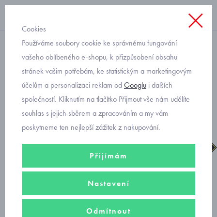
Cookies
Používáme soubory cookie ke správnému fungování
suchý zip dívčí
vašeho oblíbeného e-shopu, k přizpůsobení obsahu
stránek vašim potřebám, ke statistickým a marketingovým
Superfit Glacier zimní boty
účelům a personalizaci reklam od
Googlu
i dalších
dívčí 1-009236-5500
společností. Kliknutím na tlačítko Přijmout vše nám udělíte
souhlas s jejich sběrem a zpracováním a my vám
poskytneme ten nejlepší zážitek z nakupování.
Přijímám
Nastavení
Odmítnout