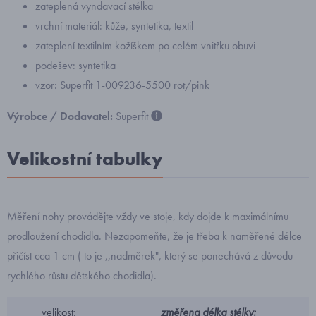
zateplená vyndavací stélka
vrchní materiál: kůže, syntetika, textil
zateplení textilním kožíškem po celém vnitřku obuvi
podešev: syntetika
vzor: Superfit 1-009236-5500 rot/pink
Výrobce / Dodavatel:
Superfit
Velikostní tabulky
Měření nohy provádějte vždy ve stoje, kdy dojde k maximálnímu
prodloužení chodidla. Nezapomeňte, že je třeba k naměřené délce
přičíst cca 1 cm ( to je ,,nadměrek", který se ponechává z důvodu
rychlého růstu dětského chodidla).
velikost:
změřena délka stélky: