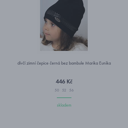
dívčí zimní čepice černá bez bambule Marika Eunika
446 Kč
50
52
56
skladem