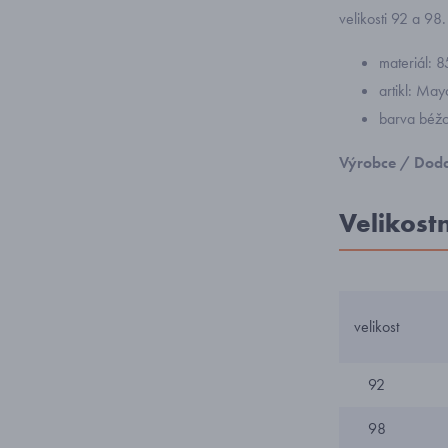
velikosti 92 a 98.
materiál: 
artikl: Ma
barva béžo
Výrobce / Doda
Velikost
velikost
92
98