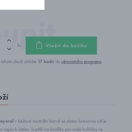
ks
Vložit do košíku
tohoto zboží získáte
17
bodů
do
věrnostního programu
.
oží
Mayoral
v béžové neutrální barvě se zlatou lurexovou nití je
nejen k šatům. Svetřík na knoflíky pro malé holčičky ve