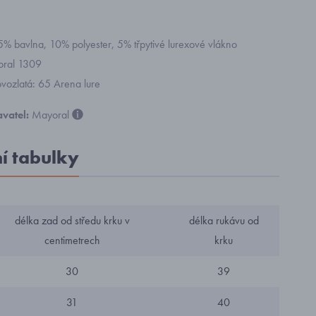
85% bavlna, 10% polyester, 5% třpytivé lurexové vlákno
yoral 1309
vozlatá: 65 Arena lure
vatel:
Mayoral
ní tabulky
délka zad od středu krku v
délka rukávu od
centimetrech
krku
30
39
31
40