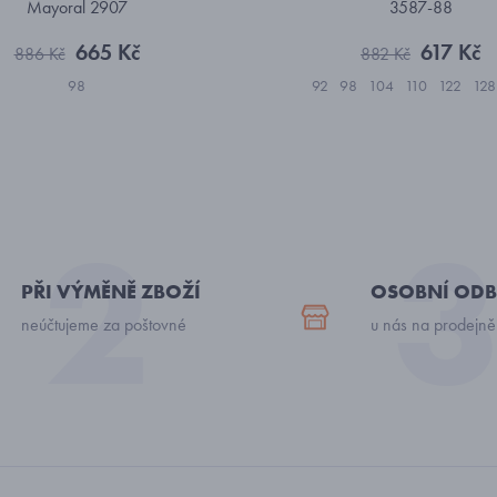
Mayoral 2907
3587-88
665 Kč
617 Kč
886 Kč
882 Kč
98
92
98
104
110
122
128
PŘI VÝMĚNĚ ZBOŽÍ
OSOBNÍ ODB
neúčtujeme za poštovné
u nás na prodejně