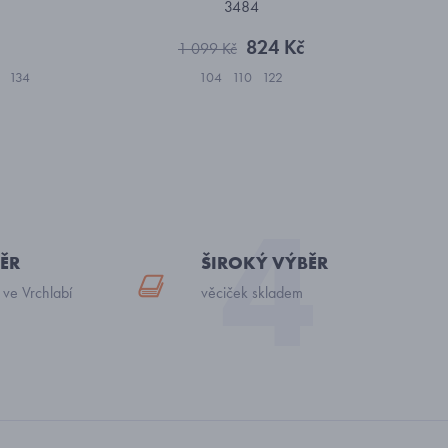
3484
824 Kč
1 099 Kč
134
104
110
122
ĚR
ŠIROKÝ VÝBĚR
 ve Vrchlabí
věciček skladem