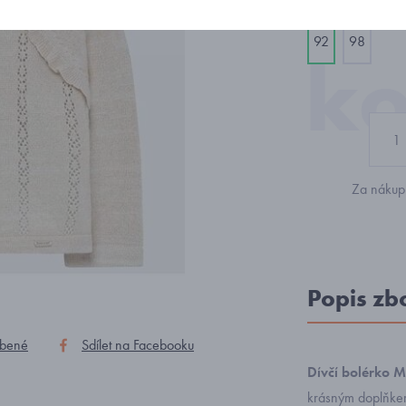
92
98
Za nákup 
Popis zb
íbené
Sdílet na Facebooku
Dívčí bolérko 
krásným doplňkem 