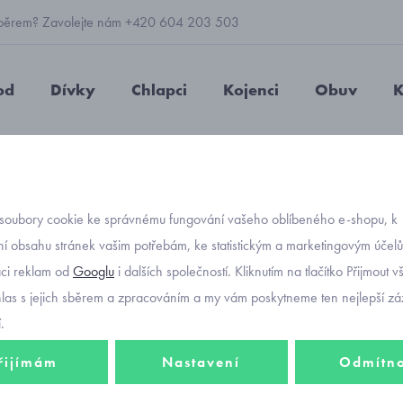
 výběrem? Zavolejte nám +420 604 203 503
od
Dívky
Chlapci
Kojenci
Obuv
K
Mayoral 1309
soubory cookie ke správnému fungování vašeho oblíbeného e-shopu, k
Objednávací kód
svetr 
í obsahu stránek vašim potřebám, ke statistickým a marketingovým účel
-30%
aci reklam od
Googlu
i dalších společností. Kliknutím na tlačítko Přijmout 
hlas s jejich sběrem a zpracováním a my vám poskytneme ten nejlepší záž
494 Kč
.
346 K
řijímám
Nastavení
Odmítn
Zvolte velikost