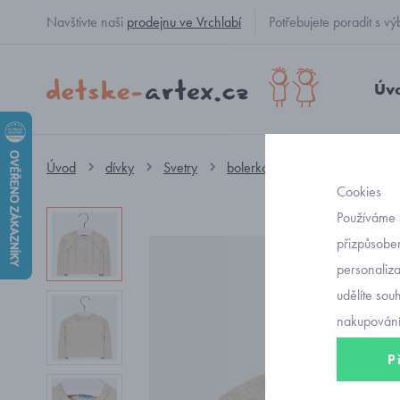
Navštivte naši
prodejnu ve Vrchlabí
Potřebujete poradit s
Úv
Úvod
dívky
Svetry
bolerko
svetr k šatičkám 
Cookies
Používáme 
přizpůsoben
personaliz
udělíte sou
nakupování
P