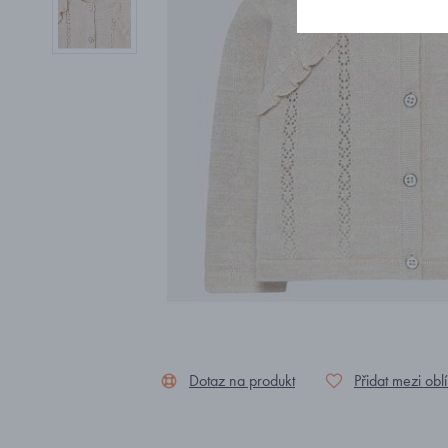
Dotaz na produkt
Přidat mezi obl