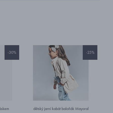
-30%
-25%
páskem
dětský jarní kabát baloňák Mayoral