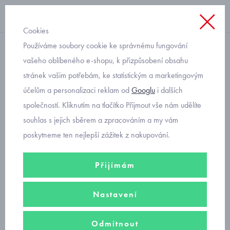
Cookies
Používáme soubory cookie ke správnému fungování
teplé, sametové
vašeho oblíbeného e-shopu, k přizpůsobení obsahu
stránek vašim potřebám, ke statistickým a marketingovým
teplý overal pro miminko
účelům a personalizaci reklam od
Googlu
i dalších
Mayoral 2601-2
společností. Kliknutím na tlačítko Přijmout vše nám udělíte
souhlas s jejich sběrem a zpracováním a my vám
poskytneme ten nejlepší zážitek z nakupování.
Přijímám
Nastavení
Odmítnout