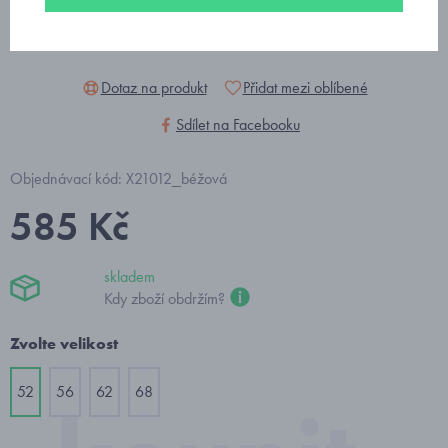
Dotaz na produkt
Přidat mezi oblíbené
Sdílet na Facebooku
Objednávací kód: X21012_béžová
585 Kč
skladem
Kdy zboží obdržím?
Zvolte velikost
52
56
62
68