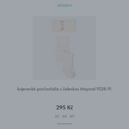
skladem
kojenecké punčocháče s čelenkou Mayoral 9528-91
295 Kč
62
68
80