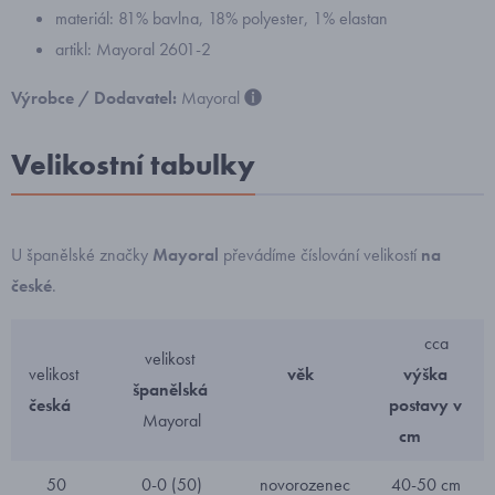
materiál: 81% bavlna, 18% polyester, 1% elastan
artikl: Mayoral 2601-2
Výrobce / Dodavatel:
Mayoral
Velikostní tabulky
U španělské značky
Mayoral
převádíme číslování velikostí
na
české
.
cca
velikost
velikost
věk
výška
španělská
česká
postavy v
Mayoral
cm
50
0-0 (50)
novorozenec
40-50 cm