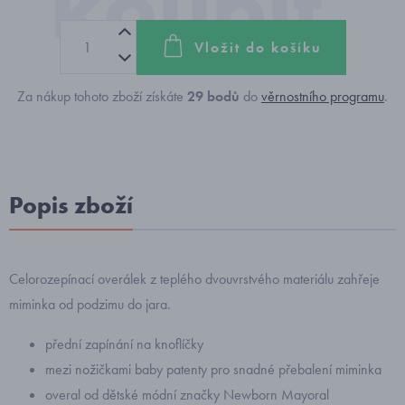
Vložit do košíku
Za nákup tohoto zboží získáte
29
bodů
do
věrnostního programu
.
Popis zboží
Celorozepínací overálek z teplého dvouvrstvého materiálu zahřeje
miminka od podzimu do jara.
přední zapínání na knoflíčky
mezi nožičkami baby patenty pro snadné přebalení miminka
overal od dětské módní značky Newborn Mayoral