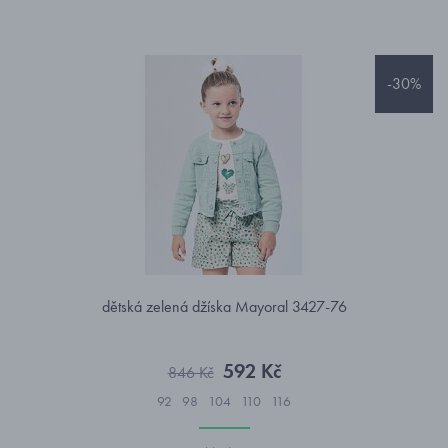
-30%
dětská zelená džíska Mayoral 3427-76
592 Kč
846 Kč
92
98
104
110
116