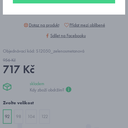
Dotaz na produkt
Přidat mezi oblíbené
Sdílet na Facebooku
Objednávací kód: S12050_zelenosmetanová
956 Kč
717 Kč
skladem
Kdy zboží obdržím?
Zvolte velikost
92
98
104
122