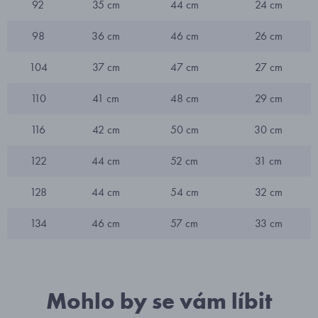
92
35 cm
44 cm
24 cm
98
36 cm
46 cm
26 cm
104
37 cm
47 cm
27 cm
110
41 cm
48 cm
29 cm
116
42 cm
50 cm
30 cm
122
44 cm
52 cm
31 cm
128
44 cm
54 cm
32 cm
134
46 cm
57 cm
33 cm
Mohlo by se vám líbit