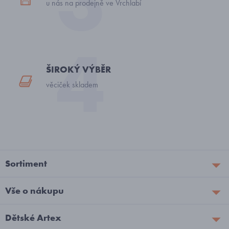
u nás na prodejně ve Vrchlabí
ŠIROKÝ VÝBĚR
věciček skladem
Sortiment
Vše o nákupu
Dětské Artex