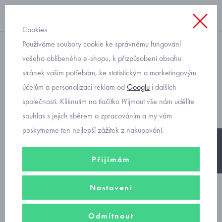
Cookies
Používáme soubory cookie ke správnému fungování
Sukně
vašeho oblíbeného e-shopu, k přizpůsobení obsahu
stránek vašim potřebám, ke statistickým a marketingovým
tylová sukýnka s tričkem
účelům a personalizaci reklam od
Googlu
i dalších
Mayoral 3956-19
společností. Kliknutím na tlačítko Přijmout vše nám udělíte
souhlas s jejich sběrem a zpracováním a my vám
poskytneme ten nejlepší zážitek z nakupování.
-25%
Přijímám
Nastavení
Odmítnout