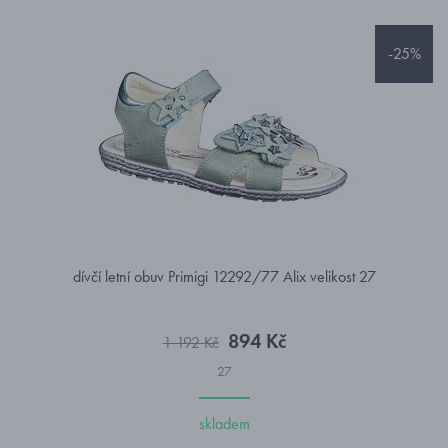
-25%
dívčí letní obuv Primigi 12292/77 Alix velikost 27
894 Kč
1 192 Kč
27
skladem