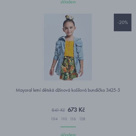
skladem
-20%
Mayoral letní dětská džínová košilová bundička 3425-5
673 Kč
841 Kč
104
110
116
128
skladem