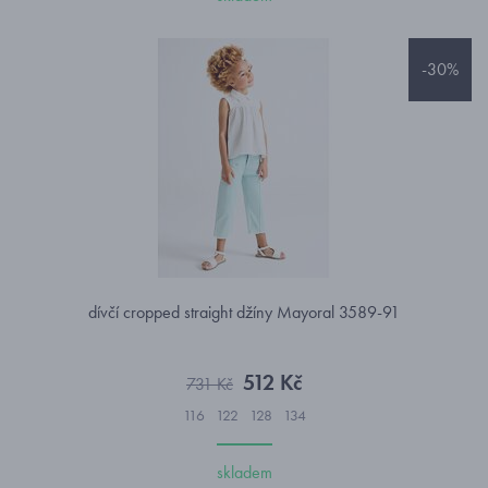
-30%
dívčí cropped straight džíny Mayoral 3589-91
512 Kč
731 Kč
116
122
128
134
skladem