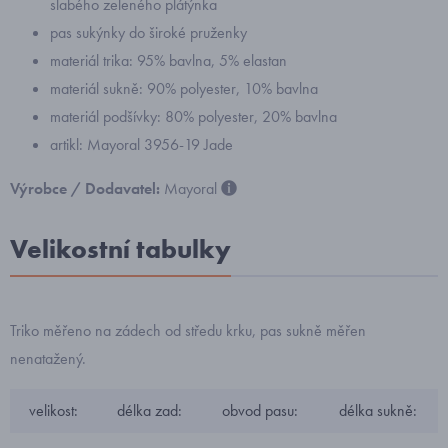
slabého zeleného plátýnka
pas sukýnky do široké pruženky
materiál trika: 95% bavlna, 5% elastan
materiál sukně: 90% polyester, 10% bavlna
materiál podšívky: 80% polyester, 20% bavlna
artikl: Mayoral 3956-19 Jade
Výrobce / Dodavatel:
Mayoral
Velikostní tabulky
Triko měřeno na zádech od středu krku, pas sukně měřen
nenatažený.
velikost:
délka zad:
obvod pasu:
délka sukně: