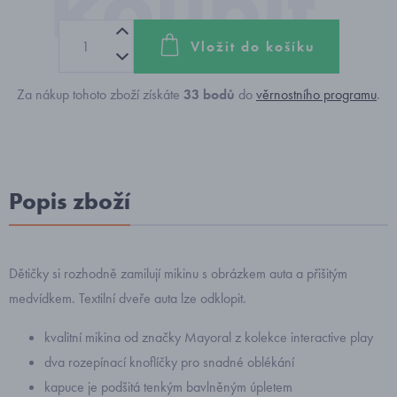
Vložit do košíku
Za nákup tohoto zboží získáte
33
bodů
do
věrnostního programu
.
Popis zboží
Dětičky si rozhodně zamilují mikinu s obrázkem auta a přišitým
medvídkem. Textilní dveře auta lze odklopit.
kvalitní mikina od značky Mayoral z kolekce interactive play
dva rozepínací knoflíčky pro snadné oblékání
kapuce je podšitá tenkým bavlněným úpletem