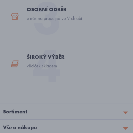
OSOBNÍ ODBĚR
u nás na prodejně ve Vrchlabí
ŠIROKÝ VÝBĚR
věciček skladem
Sortiment
Vše o nákupu