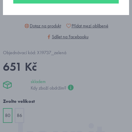
Dotaz na produkt
Přidat mezi oblíbené
Sdílet na Facebooku
Objednávací kód: X19737_zelená
651 Kč
skladem
Kdy zboží obdržím?
Zvolte velikost
80
86