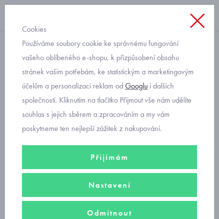
Cookies
Používáme soubory cookie ke správnému fungování
s kapucí
vašeho oblíbeného e-shopu, k přizpůsobení obsahu
stránek vašim potřebám, ke statistickým a marketingovým
zábavná mikina pro
účelům a personalizaci reklam od
Googlu
i dalších
batolata Mayoral 2460-64
společností. Kliknutím na tlačítko Přijmout vše nám udělíte
souhlas s jejich sběrem a zpracováním a my vám
poskytneme ten nejlepší zážitek z nakupování.
Přijímám
Nastavení
Odmítnout