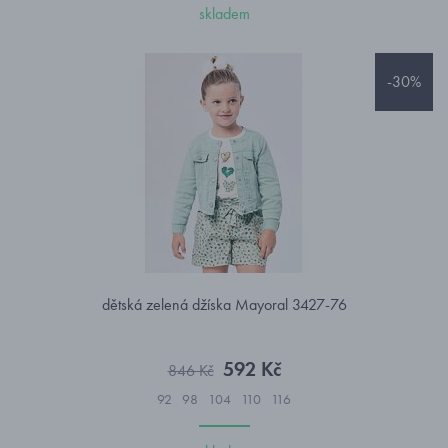
skladem
-30%
dětská zelená džíska Mayoral 3427-76
592 Kč
846 Kč
92
98
104
110
116