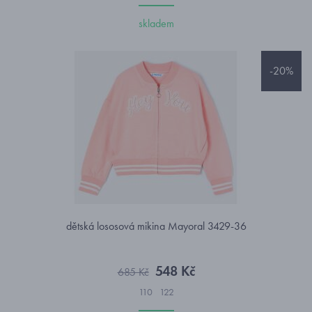
skladem
-20%
dětská lososová mikina Mayoral 3429-36
548 Kč
685 Kč
110
122