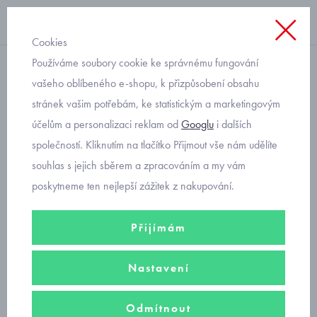
Cookies
Používáme soubory cookie ke správnému fungování
funkční
vašeho oblíbeného e-shopu, k přizpůsobení obsahu
stránek vašim potřebám, ke statistickým a marketingovým
zateplená funkční puntíkatá
účelům a personalizaci reklam od
Googlu
i dalších
čepice RDX pro holčičky
společností. Kliknutím na tlačítko Přijmout vše nám udělíte
souhlas s jejich sběrem a zpracováním a my vám
poskytneme ten nejlepší zážitek z nakupování.
Přijímám
Nastavení
Odmítnout