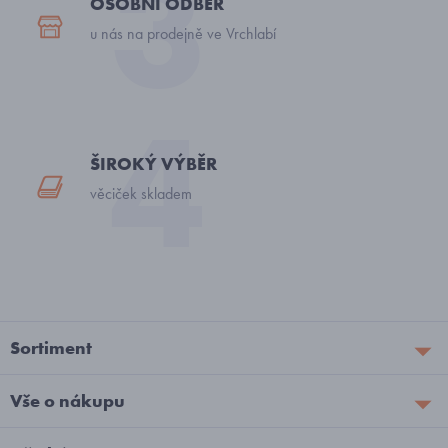
OSOBNÍ ODBĚR
u nás na prodejně ve Vrchlabí
ŠIROKÝ VÝBĚR
věciček skladem
Sortiment
Vše o nákupu