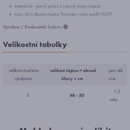
zateplená - jemný počes z rubové strany čepice
vzor: dívčí dlouhá čepice Picowiter, velký puntík F632P
Výrobce / Dodavatel:
Radetex
Velikostní tabulky
velikost značena
velikost čepice = obvod
pro věk
výrobcem
hlavy v cm
cca
1-2
3
48 - 50
roky