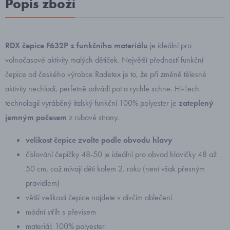
Popis zboží
RDX čepice F632P z funkčního materiálu
je ideální pro
volnočasové aktivity malých dětiček. Největší předností funkční
čepice od českého výrobce Radetex je to, že při změně tělesné
aktivity nechladí, perfetně odvádí pot a rychle schne. Hi-Tech
technologií vyráběný italský funkční 100% polyester je
zateplený
jemným počesem
z rubové strany.
velikost čepice zvolte podle obvodu hlavy
číslování čepičky 48-50 je ideální pro obvod hlavičky 48 až
50 cm, což mívají děti kolem 2. roku (není však přesným
pravidlem)
větší velikosti čepice najdete v dívčím oblečení
módní střih s převisem
materiál: 100% polyester