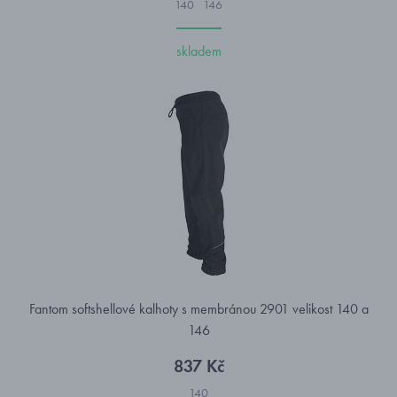
140
146
skladem
Fantom softshellové kalhoty s membránou 2901 velikost 140 a
146
837 Kč
140