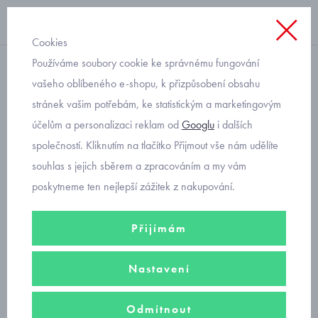
Cookies
Používáme soubory cookie ke správnému fungování
dětské zateplené holínky
vašeho oblíbeného e-shopu, k přizpůsobení obsahu
stránek vašim potřebám, ke statistickým a marketingovým
zateplené holiny Befado s
účelům a personalizaci reklam od
Googlu
i dalších
vyndavací vložkou
společností. Kliknutím na tlačítko Přijmout vše nám udělíte
souhlas s jejich sběrem a zpracováním a my vám
poskytneme ten nejlepší zážitek z nakupování.
Přijímám
Nastavení
Odmítnout