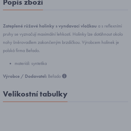
Popis zboží
Zateplené růžové holinky s vyndavací vložkou
a s reflexními
pruhy se vyznačují maximální lehkostí. Holinky lze dotáhnout okolo
nohy šněrovadlem zakončeným brzdičkou. Výrobcem holinek je
polská firma Befado.
materiál: syntetika
Výrobce / Dodavatel:
Befado
Velikostní tabulky