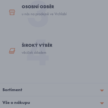
OSOBNÍ ODBĚR
u nás na prodejně ve Vrchlabí
ŠIROKÝ VÝBĚR
věciček skladem
Sortiment
Vše o nákupu