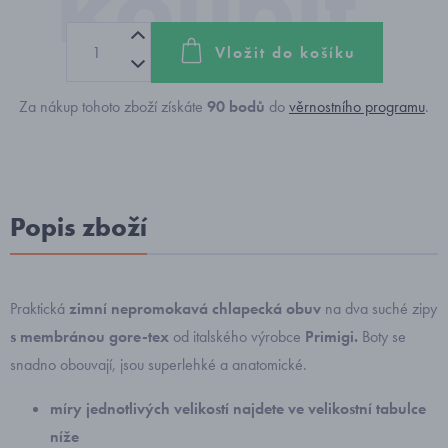
Vložit do košíku
Za nákup tohoto zboží získáte
90
bodů
do
věrnostního programu
.
Popis zboží
Praktická
zimní nepromokavá
chlapecká obuv
na dva suché zipy
s membránou gore-tex
od italského výrobce
Primigi.
Boty se
snadno obouvají, jsou superlehké a anatomické.
míry jednotlivých velikostí najdete ve velikostní tabulce
níže