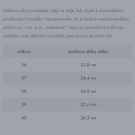
Měření nohy provádějte vždy ve stoje, kdy dojde k maximálnímu
prodloužení chodidla. Nezapomeňte, že je třeba k naměřené délce
přičíst cca 1 cm, to je ,,nadměrek", který se ponechává z důvodu
rychlého růstu dětského chodidla, pokud není ukončen růst.
velikost:
změřena délka stélky:
36
23,8 cm
37
24,4 cm
38
24,8 cm
39
25,6 cm
40
26,3 cm