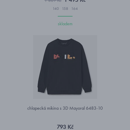
1 869 Kč
140
158
164
skladem
chlapecká mikina s 3D Mayoral 6483-10
793 Kč