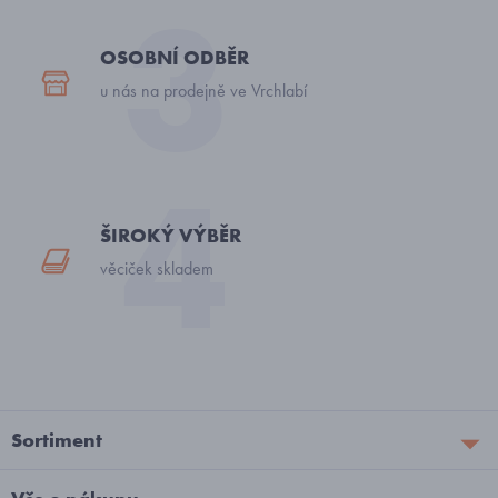
OSOBNÍ ODBĚR
u nás na prodejně ve Vrchlabí
ŠIROKÝ VÝBĚR
věciček skladem
Sortiment