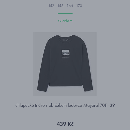
152
158
164
170
skladem
chlapecké tričko s obrázkem ledovce Mayoral 7011-39
439 Kč