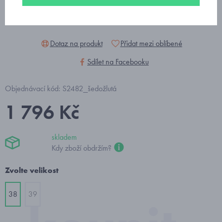
Dotaz na produkt
Přidat mezi oblíbené
Sdílet na Facebooku
Objednávací kód: S2482_šedožlutá
1 796 Kč
skladem
Kdy zboží obdržím?
Zvolte velikost
38
39