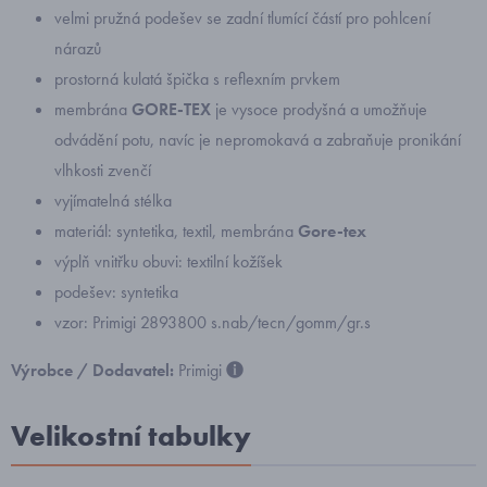
velmi pružná podešev se zadní tlumící částí pro pohlcení
nárazů
prostorná kulatá špička s reflexním prvkem
membrána
GORE-TEX
je vysoce prodyšná a umožňuje
odvádění potu, navíc je nepromokavá a zabraňuje pronikání
vlhkosti zvenčí
vyjímatelná stélka
materiál: syntetika, textil, membrána
Gore-tex
výplň vnitřku obuvi: textilní kožíšek
podešev: syntetika
vzor: Primigi 2893800 s.nab/tecn/gomm/gr.s
Výrobce / Dodavatel:
Primigi
Velikostní tabulky