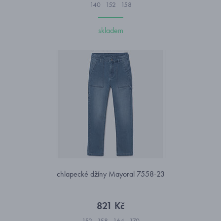
140
152
158
skladem
chlapecké džíny Mayoral 7558-23
821 Kč
152
158
164
170