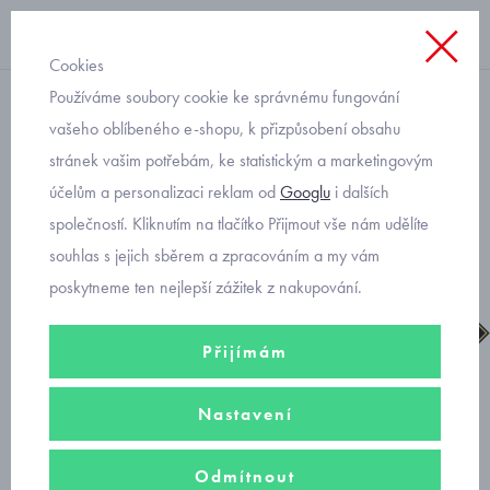
Cookies
Používáme soubory cookie ke správnému fungování
suchý zip chlapecké
vašeho oblíbeného e-shopu, k přizpůsobení obsahu
stránek vašim potřebám, ke statistickým a marketingovým
zimní boty Gore-tex Primigi
účelům a personalizaci reklam od
Googlu
i dalších
2893800
společností. Kliknutím na tlačítko Přijmout vše nám udělíte
souhlas s jejich sběrem a zpracováním a my vám
poskytneme ten nejlepší zážitek z nakupování.
Přijímám
Nastavení
Odmítnout