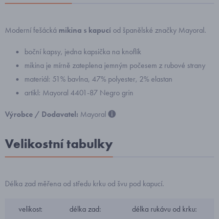
Moderní fešácká
mikina s kapucí
od španělské značky Mayoral.
boční kapsy, jedna kapsička na knoflík
mikina je mírně zateplena jemným počesem z rubové strany
materiál: 51% bavlna, 47% polyester, 2% elastan
artikl: Mayoral 4401-87 Negro grin
Výrobce / Dodavatel:
Mayoral
Velikostní tabulky
Délka zad měřena od středu krku od švu pod kapucí.
velikost:
délka zad:
délka rukávu od krku: