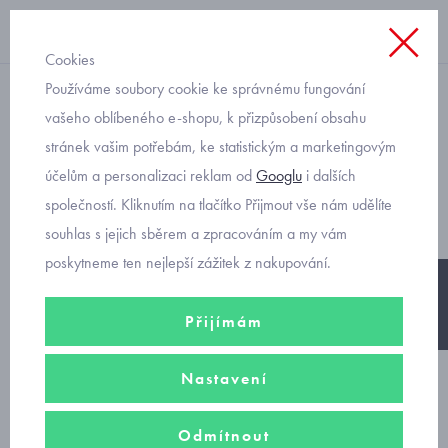
Cookies
Používáme soubory cookie ke správnému fungování
s kapucí
vašeho oblíbeného e-shopu, k přizpůsobení obsahu
stránek vašim potřebám, ke statistickým a marketingovým
značková dětská mikina s
účelům a personalizaci reklam od
Googlu
i dalších
kapsičkou Mayoral 4401
společností. Kliknutím na tlačítko Přijmout vše nám udělíte
souhlas s jejich sběrem a zpracováním a my vám
poskytneme ten nejlepší zážitek z nakupování.
-20%
Přijímám
Nastavení
Odmítnout