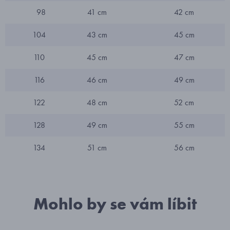
98
41 cm
42 cm
104
43 cm
45 cm
110
45 cm
47 cm
116
46 cm
49 cm
122
48 cm
52 cm
128
49 cm
55 cm
134
51 cm
56 cm
Mohlo by se vám líbit