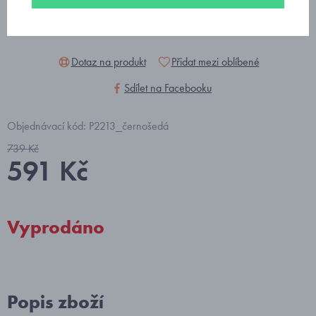
Dotaz na produkt
Přidat mezi oblíbené
Sdílet na Facebooku
Objednávací kód: P2213_černošedá
739 Kč
591 Kč
Vyprodáno
Popis zboží