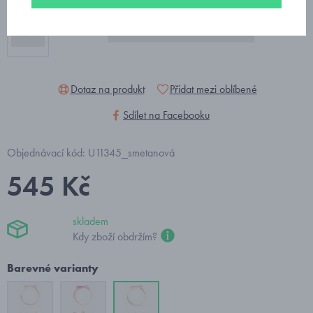
Dotaz na produkt
Přidat mezi oblíbené
Sdílet na Facebooku
Objednávací kód: U11345_smetanová
545 Kč
skladem
Kdy zboží obdržím?
Barevné varianty