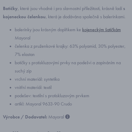
Botičky
, které jsou vhodné i pro slavnostní příležitosti, krásně ladí
s
kojeneckou čelenkou
, která je dodávána společně s balerínkami.
balerínky jsou krásným doplňkem ke
kojeneckým šatičkám
Mayoral
čelenka z pruženkové krajky: 63% polyamid, 30% polyester,
7% elastan
botičky s protiskluzovými prvky na podešvi a zapínáním na
suchý zip
vrchní materiál: syntetika
vnitřní materiál: textil
podešev: textilní s protiskluzovým prvkem
artikl: Mayoral 9633-90 Crudo
Výrobce / Dodavatel:
Mayoral