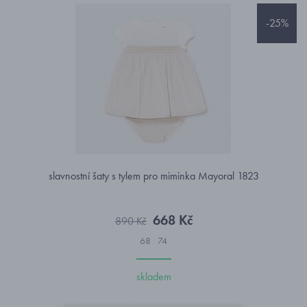
-25%
slavnostní šaty s tylem pro miminka Mayoral 1823
668 Kč
890 Kč
68
74
skladem