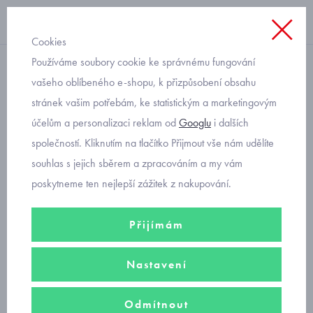
Cookies
Používáme soubory cookie ke správnému fungování
botičky do kočárku
vašeho oblíbeného e-shopu, k přizpůsobení obsahu
stránek vašim potřebám, ke statistickým a marketingovým
balerínky a krajková
účelům a personalizaci reklam od
Googlu
i dalších
čelenka pro miminko
společností. Kliknutím na tlačítko Přijmout vše nám udělíte
Mayoral 9633-90
souhlas s jejich sběrem a zpracováním a my vám
poskytneme ten nejlepší zážitek z nakupování.
Přijímám
Nastavení
Odmítnout