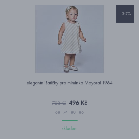
-30%
elegantní šatičky pro miminka Mayoral 1964
496 Kč
708 Kč
68
74
80
86
skladem