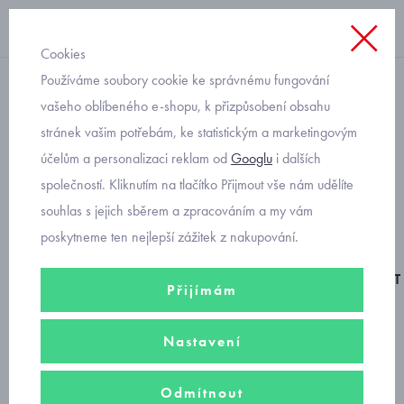
Cookies
Používáme soubory cookie ke správnému fungování
barefoot
vašeho oblíbeného e-shopu, k přizpůsobení obsahu
stránek vašim potřebám, ke statistickým a marketingovým
barefoot celoroční boty
účelům a personalizaci reklam od
Googlu
i dalších
kožené Primigi 6906511
společností. Kliknutím na tlačítko Přijmout vše nám udělíte
souhlas s jejich sběrem a zpracováním a my vám
poskytneme ten nejlepší zážitek z nakupování.
BAREFOOT
Přijímám
Nastavení
Odmítnout