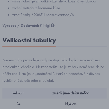
vnitřek obuvi je z hladké kůže, stélka kožená vyndavací
vrchní materiál z broušené kůže
vzor: Primigi 6906511 scam.st.cartoon/b
Výrobce / Dodavatel:
Primigi
Velikostní tabulky
Měření nohy provádějte vždy ve stoje, kdy dojde k maximálnímu
prodloužení chodidla. Nezapomeňte, že je třeba k naměřené délce
přičíst cca 1 cm (to je ,,nadměrek", který se ponechává z důvodu
rychlého růstu dětského chodidla).
velikost:
změřili jsme délku stélky:
24
15,4 cm