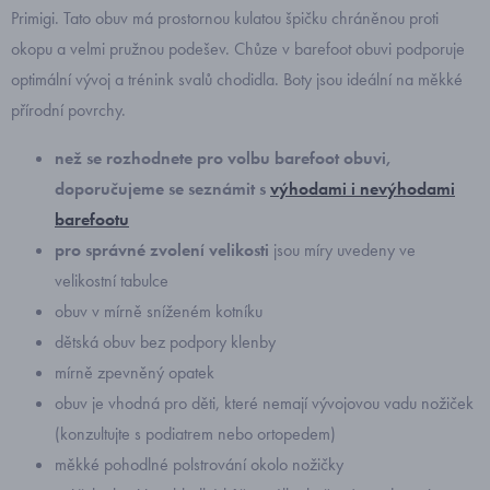
Primigi. Tato obuv má prostornou kulatou špičku chráněnou proti
okopu a velmi pružnou podešev. Chůze v barefoot obuvi podporuje
optimální vývoj a trénink svalů chodidla. Boty jsou ideální na měkké
přírodní povrchy.
než se rozhodnete pro volbu barefoot obuvi,
doporučujeme se seznámit s
výhodami i nevýhodami
barefootu
pro správné zvolení velikosti
jsou míry uvedeny ve
velikostní tabulce
obuv v mírně sníženém kotníku
dětská obuv bez podpory klenby
mírně zpevněný opatek
obuv je vhodná pro děti, které nemají vývojovou vadu nožiček
(konzultujte s podiatrem nebo ortopedem)
měkké pohodlné polstrování okolo nožičky