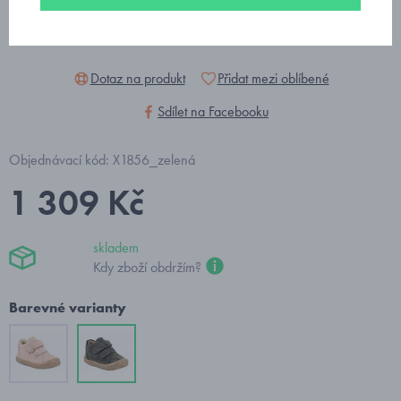
Dotaz na produkt
Přidat mezi oblíbené
Sdílet na Facebooku
Objednávací kód: X1856_zelená
1 309 Kč
skladem
Kdy zboží obdržím?
Barevné varianty