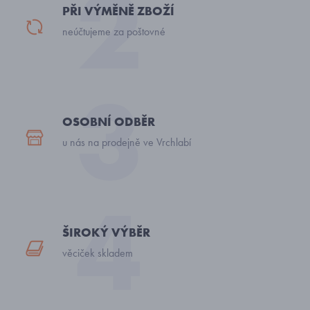
PŘI VÝMĚNĚ ZBOŽÍ
neúčtujeme za poštovné
OSOBNÍ ODBĚR
u nás na prodejně ve Vrchlabí
ŠIROKÝ VÝBĚR
věciček skladem