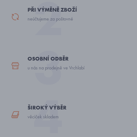
PŘI VÝMĚNĚ ZBOŽÍ
neúčtujeme za poštovné
OSOBNÍ ODBĚR
u nás na prodejně ve Vrchlabí
ŠIROKÝ VÝBĚR
věciček skladem