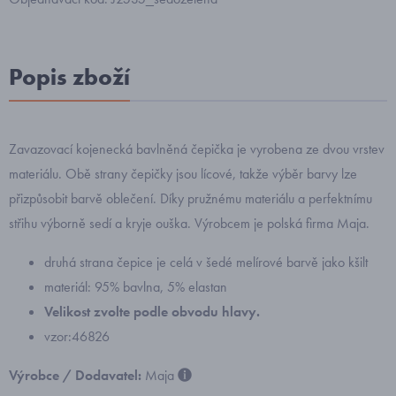
Popis zboží
Zavazovací kojenecká bavlněná čepička je vyrobena ze dvou vrstev
materiálu. Obě strany čepičky jsou lícové, takže výběr barvy lze
přizpůsobit barvě oblečení. Díky pružnému materiálu a perfektnímu
střihu výborně sedí a kryje ouška. Výrobcem je polská firma Maja.
druhá strana čepice je celá v šedé melírové barvě jako kšilt
materiál: 95% bavlna, 5% elastan
Velikost zvolte podle obvodu hlavy.
vzor:46826
Výrobce / Dodavatel:
Maja