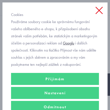
Cookies
Používáme soubory cookie ke správnému fungování
kojenci
vašeho oblíbeného e-shopu, k přizpůsobení obsahu
stránek vašim potřebám, ke statistickým a marketingovým
bavlněná oboustranná
účelům a personalizaci reklam od
Googlu
i dalších
čepice pro obvod hlavy 40
společností. Kliknutím na tlačítko Přijmout vše nám udělíte
až 48 cm
souhlas s jejich sběrem a zpracováním a my vám
poskytneme ten nejlepší zážitek z nakupování.
Přijímám
-30%
Nastavení
Odmítnout