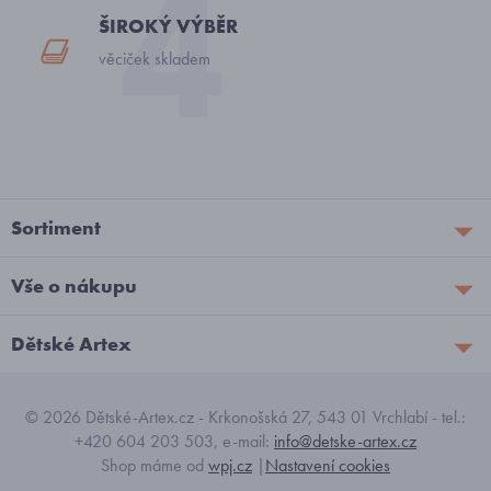
ŠIROKÝ VÝBĚR
věciček skladem
Sortiment
Vše o nákupu
Dětské Artex
© 2026 Dětské-Artex.cz - Krkonošská 27, 543 01 Vrchlabí - tel.:
+420 604 203 503, e-mail:
info@detske-artex.cz
Shop máme od
wpj.cz
|
Nastavení cookies