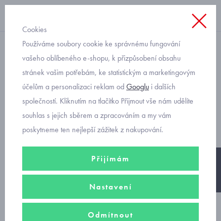
Cookies
Používáme soubory cookie ke správnému fungování
větrovky
vašeho oblíbeného e-shopu, k přizpůsobení obsahu
stránek vašim potřebám, ke statistickým a marketingovým
kojenecká jarní bundička
účelům a personalizaci reklam od
Googlu
i dalších
oboustranná Mayoral 1489-
společností. Kliknutím na tlačítko Přijmout vše nám udělíte
71
souhlas s jejich sběrem a zpracováním a my vám
poskytneme ten nejlepší zážitek z nakupování.
Přijímám
-25%
Nastavení
Odmítnout