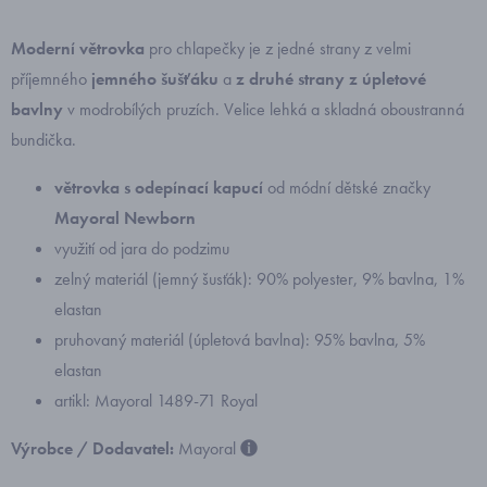
Moderní větrovka
pro chlapečky je z jedné strany z velmi
příjemného
jemného šušťáku
a
z druhé strany z úpletové
bavlny
v modrobílých pruzích. Velice lehká a skladná oboustranná
bundička.
větrovka s odepínací kapucí
od módní dětské značky
Mayoral Newborn
využití od jara do podzimu
zelný materiál (jemný šusťák): 90% polyester, 9% bavlna, 1%
elastan
pruhovaný materiál (úpletová bavlna): 95% bavlna, 5%
elastan
artikl: Mayoral 1489-71 Royal
Výrobce / Dodavatel:
Mayoral