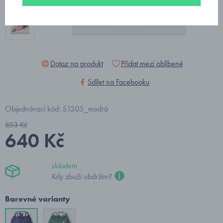
Dotaz na produkt
Přidat mezi oblíbené
Sdílet na Facebooku
Objednávací kód: S1205_modrá
853 Kč
640 Kč
skladem
Kdy zboží obdržím?
Barevné varianty