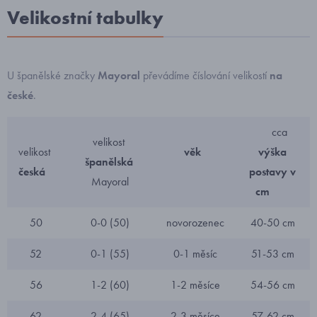
Velikostní tabulky
U španělské značky
Mayoral
převádíme číslování velikostí
na
české
.
cca
velikost
velikost
věk
výška
španělská
česká
postavy v
Mayoral
cm
50
0-0 (50)
novorozenec
40-50 cm
52
0-1 (55)
0-1 měsíc
51-53 cm
56
1-2 (60)
1-2 měsíce
54-56 cm
62
2-4 (65)
2-3 měsíce
57-62 cm