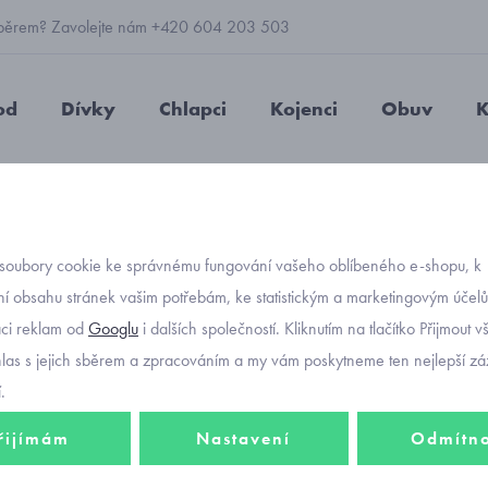
 výběrem? Zavolejte nám +420 604 203 503
od
Dívky
Chlapci
Kojenci
Obuv
K
 elastanem
soubory cookie ke správnému fungování vašeho oblíbeného e-shopu, k
Objednávací kód
bavlně
í obsahu stránek vašim potřebám, ke statistickým a marketingovým účel
-25%
aci reklam od
Googlu
i dalších společností. Kliknutím na tlačítko Přijmout 
elast
hlas s jejich sběrem a zpracováním a my vám poskytneme ten nejlepší záž
.
210 Kč
řijímám
Nastavení
Odmítn
158 K