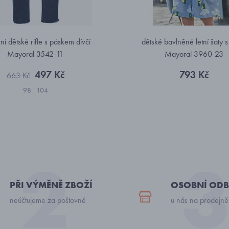
í dětské rifle s páskem dívčí
dětské bavlněné letní šaty s
Mayoral 3542-11
Mayoral 3960-23
497 Kč
793 Kč
663 Kč
98
104
PŘI VÝMĚNĚ ZBOŽÍ
OSOBNÍ ODB
neúčtujeme za poštovné
u nás na prodejně