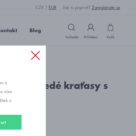
CZK
EUR
Jste tu poprvé?
Zaregistrujte se
ontakt
Blog
Vyhledat
Přihlášení
Košík
: J1903_šedá
né dívčí šedé kraťasy s
ům a
vše nám
anem
itek z
out
č