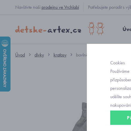
Navštivte naši
prodejnu ve Vrchlabí
Potřebujete poradit s
Úv
Úvod
dívky
kraťasy
bavlněné dívčí šedé kraťasy s
Cookies
Používáme 
přizpůsoben
personaliz
udělíte sou
nakupování
P