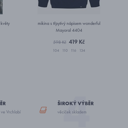
 květy
mikina s třpytivý nápisem wonderful
Mayoral 4404
419 Kč
598 Kč
104
110
116
134
ĚR
ŠIROKÝ VÝBĚR
 ve Vrchlabí
věciček skladem