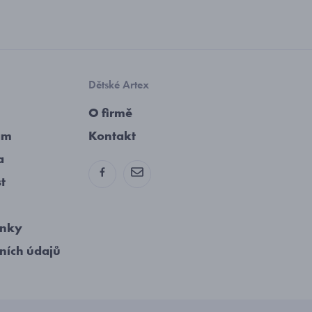
Dětské Artex
O firmě
am
Kontakt
a
st
ínky
ních údajů