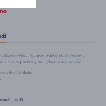
no
oží
 polského výrobce Nicol jsou vyrobeny z kvalitní bavlny s
u. V pase mají kraťasy gumu a aplikaci ve tvaru motýlka.
95% bavlna, 5% elastan
6
vatel:
Nicol