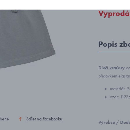
Vyprodá
Popis zb
Dívčí kraťasy
od
přídavkem elastan
materiál: 
vzor: 1123
íbené
Sdílet na Facebooku
Výrobce / Doda