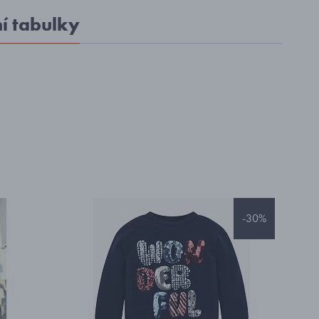
ní tabulky
-30%