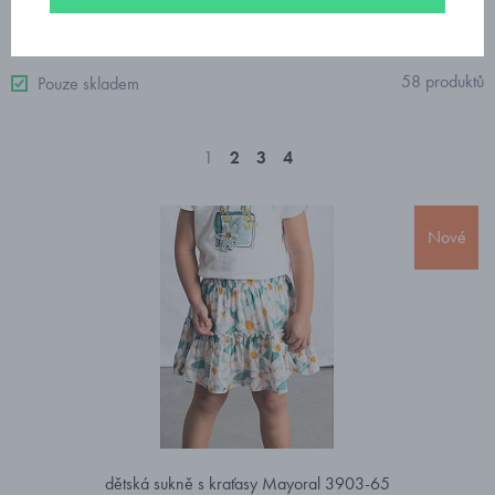
Od nejdražšího
58 produktů
Pouze skladem
1
2
3
4
Nové
dětská sukně s kraťasy Mayoral 3903-65