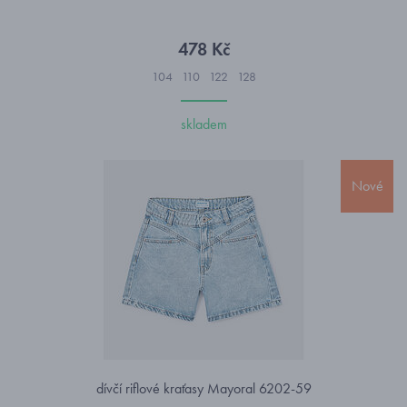
478 Kč
104
110
122
128
skladem
Nové
dívčí riflové kraťasy Mayoral 6202-59