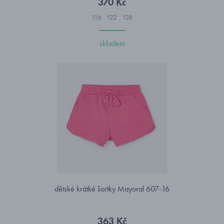
370 Kč
116
122
128
skladem
dětské krátké šortky Mayoral 607-16
363 Kč