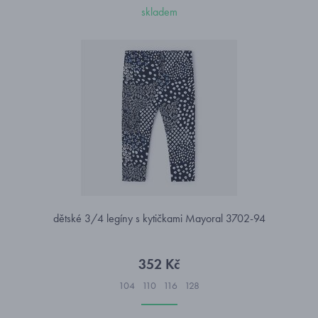
skladem
dětské 3/4 legíny s kytičkami Mayoral 3702-94
352 Kč
104
110
116
128