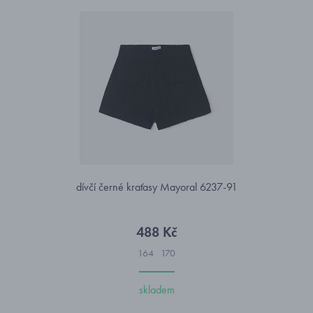
dívčí černé kraťasy Mayoral 6237-91
488 Kč
164
170
skladem