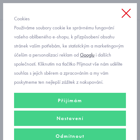
Cookies
Používáme soubory cookie ke správnému fungování
dívky
vašeho oblíbeného e-shopu, k přizpůsobení obsahu
stránek vašim potřebám, ke statistickým a marketingovým
dívčí kraťasy
účelům a personalizaci reklam od
Googlu
i dalších
společností. Kliknutím na tlačítko Přijmout vše nám udělíte
Dívčí kraťasy Mayoral
v luxusním i sportovním provedení. V
souhlas s jejich sběrem a zpracováním a my vám
nabídce
dívčí elegantní šorky,
riflové
kraťasy
a pohodlné dívčí
poskytneme ten nejlepší zážitek z nakupování.
kraťasy z bavlněného úpletu
od velikosti 92 do velikosti 170.
Přijímám
Filtry
Nastavení
Seřadit podle
Doporučujeme
Nejprodávanější
Od nejlevnějšího
Odmítnout