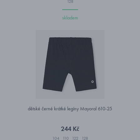
128
skladem
dětské černé krátké legíny Mayoral 610-25
244 Kč
104
110
122
128