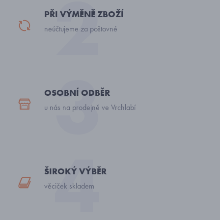
PŘI VÝMĚNĚ ZBOŽÍ
neúčtujeme za poštovné
OSOBNÍ ODBĚR
u nás na prodejně ve Vrchlabí
ŠIROKÝ VÝBĚR
věciček skladem