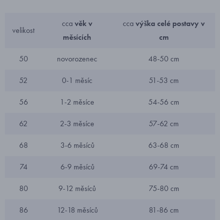
cca
věk v
cca
výška celé postavy v
velikost
měsících
cm
50
novorozenec
48-50 cm
52
0-1 měsíc
51-53 cm
56
1-2 měsíce
54-56 cm
62
2-3 měsíce
57-62 cm
68
3-6 měsíců
63-68 cm
74
6-9 měsíců
69-74 cm
80
9-12 měsíců
75-80 cm
86
12-18 měsíců
81-86 cm