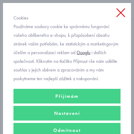
Cookies
Používáme soubory cookie ke správnému fungování
dupačky
vašeho oblíbeného e-shopu, k přizpůsobení obsahu
stránek vašim potřebám, ke statistickým a marketingovým
bavlněné kojenecké
účelům a personalizaci reklam od
Googlu
i dalších
dupačky modré se zajíčky
společností. Kliknutím na tlačítko Přijmout vše nám udělíte
souhlas s jejich sběrem a zpracováním a my vám
poskytneme ten nejlepší zážitek z nakupování.
Přijímám
Nastavení
Odmítnout