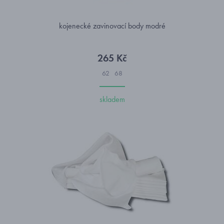
kojenecké zavinovací body modré
265 Kč
62
68
skladem