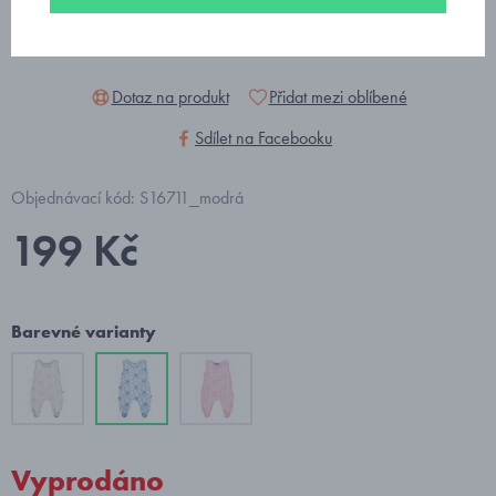
Dotaz na produkt
Přidat mezi oblíbené
Sdílet na Facebooku
Objednávací kód: S16711_modrá
199 Kč
Barevné varianty
Vyprodáno