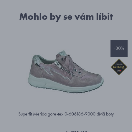
Mohlo by se vám líbit
-30%
Superfit Merida gore-tex 0-606186-9000 dívčí boty