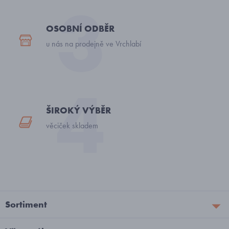
OSOBNÍ ODBĚR
u nás na prodejně ve Vrchlabí
ŠIROKÝ VÝBĚR
věciček skladem
Sortiment