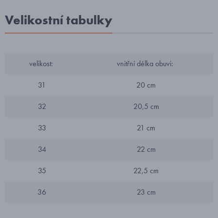
Velikostní tabulky
velikost:
vnitřní délka obuvi:
31
20 cm
32
20,5 cm
33
21 cm
34
22 cm
35
22,5 cm
36
23 cm