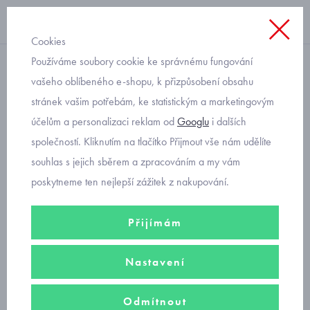
Cookies
Používáme soubory cookie ke správnému fungování
dívčí plátěnky
vašeho oblíbeného e-shopu, k přizpůsobení obsahu
stránek vašim potřebám, ke statistickým a marketingovým
Befado plátěnky dívčí
účelům a personalizaci reklam od
Googlu
i dalších
růžové 251Y183 kočky
společností. Kliknutím na tlačítko Přijmout vše nám udělíte
souhlas s jejich sběrem a zpracováním a my vám
poskytneme ten nejlepší zážitek z nakupování.
Přijímám
Nastavení
Odmítnout