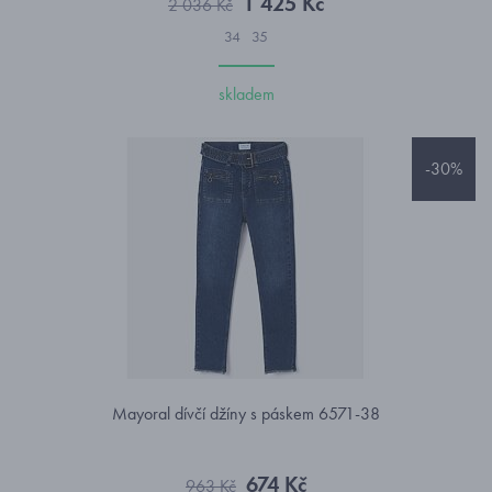
1 425 Kč
2 036 Kč
34
35
skladem
-30%
Mayoral dívčí džíny s páskem 6571-38
674 Kč
963 Kč