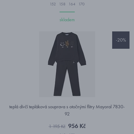
152
158
164
170
skladem
-20%
teplá dívčí tepláková souprava s otočnými flitry Mayoral 7830-
92
956 Kč
1 195 Kč