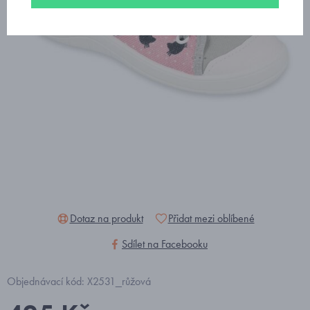
Dotaz na produkt
Přidat mezi oblíbené
Sdílet na Facebooku
Objednávací kód: X2531_růžová