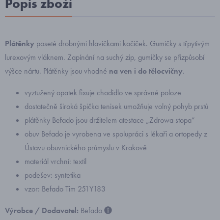
Popis zboží
Plátěnky
poseté drobnými hlavičkami kočiček. Gumičky s třpytivým
lurexovým vláknem. Zapínání na suchý zip, gumičky se přizpůsobí
výšce nártu. Plátěnky jsou vhodné
na ven i do tělocvičny
.
vyztužený opatek fixuje chodidlo ve správné poloze
dostatečně široká špička tenisek umožňuje volný pohyb prstů
plátěnky Befado jsou držitelem atestace „Zdrowa stopa“
obuv Befado je vyrobena ve spolupráci s lékaři a ortopedy z
Ústavu obuvnického průmyslu v Krakově
materiál vrchní: textil
podešev: syntetika
vzor: Befado Tim 251Y183
Výrobce / Dodavatel:
Befado