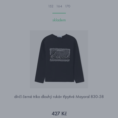
152
164
170
skladem
dívčí černé triko dlouhý rukáv třpytivé Mayoral 830-58
427 Kč