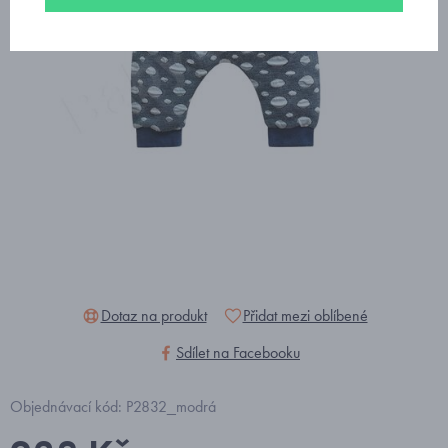
Dotaz na produkt
Přidat mezi oblíbené
Sdílet na Facebooku
Objednávací kód: P2832_modrá