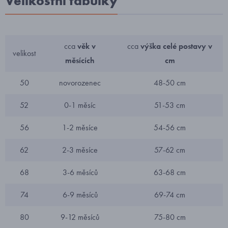
Velikostní tabulky
cca
věk v
cca
výška celé postavy v
velikost
měsících
cm
50
novorozenec
48-50 cm
52
0-1 měsíc
51-53 cm
56
1-2 měsíce
54-56 cm
62
2-3 měsíce
57-62 cm
68
3-6 měsíců
63-68 cm
74
6-9 měsíců
69-74 cm
80
9-12 měsíců
75-80 cm