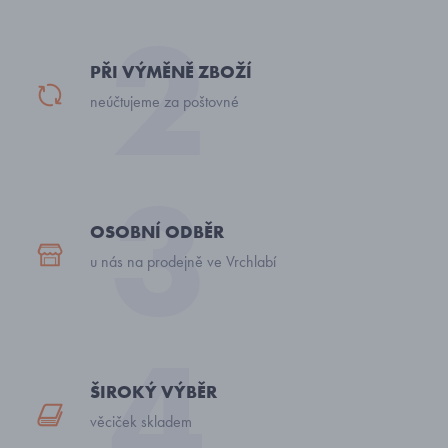
PŘI VÝMĚNĚ ZBOŽÍ
neúčtujeme za poštovné
OSOBNÍ ODBĚR
u nás na prodejně ve Vrchlabí
ŠIROKÝ VÝBĚR
věciček skladem