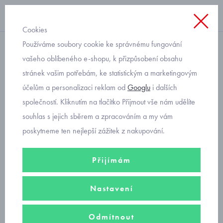
Cookies
Používáme soubory cookie ke správnému fungování
teplé
vašeho oblíbeného e-shopu, k přizpůsobení obsahu
stránek vašim potřebám, ke statistickým a marketingovým
buggy pro chlapečka Baby
účelům a personalizaci reklam od
Googlu
i dalších
Service bubliny
společností. Kliknutím na tlačítko Přijmout vše nám udělíte
souhlas s jejich sběrem a zpracováním a my vám
poskytneme ten nejlepší zážitek z nakupování.
Přijímám
Nastavení
Odmítnout