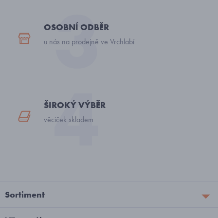
OSOBNÍ ODBĚR
u nás na prodejně ve Vrchlabí
ŠIROKÝ VÝBĚR
věciček skladem
Sortiment