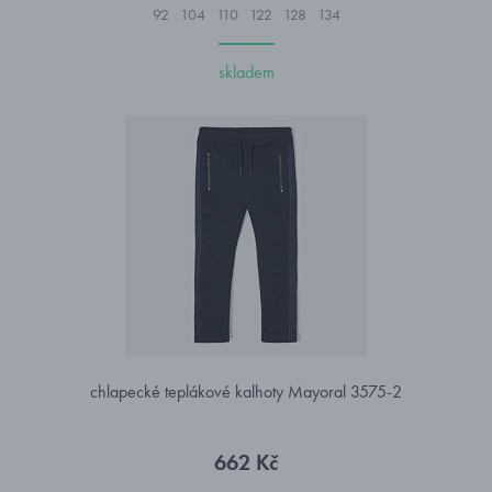
92
104
110
122
128
134
skladem
chlapecké teplákové kalhoty Mayoral 3575-2
662 Kč