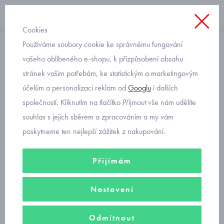
Cookies
Používáme soubory cookie ke správnému fungování
bavlněné
vašeho oblíbeného e-shopu, k přizpůsobení obsahu
stránek vašim potřebám, ke statistickým a marketingovým
černá čepice dětská
účelům a personalizaci reklam od
Googlu
i dalších
bavlněná Jamiks Maskat
společností. Kliknutím na tlačítko Přijmout vše nám udělíte
souhlas s jejich sběrem a zpracováním a my vám
poskytneme ten nejlepší zážitek z nakupování.
Přijímám
Nastavení
Odmítnout