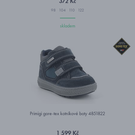
372 Kč
98
104
110
122
skladem
Primigi gore-tex kotníkové boty 4851822
1 599 Kč