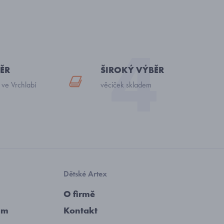
ĚR
ŠIROKÝ VÝBĚR
 ve Vrchlabí
věciček skladem
Dětské Artex
O firmě
am
Kontakt