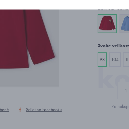
Barevné varia
Zvolte velikost
98
104
1
Za nákup 
íbené
Sdílet na Facebooku