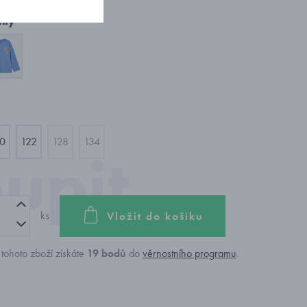
nty
10
122
128
134
ks
Vložit do košíku
tohoto zboží získáte
19
bodů
do
věrnostního programu
.