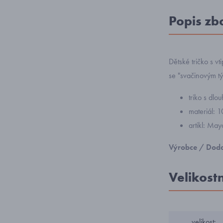
Popis zb
Dětské tričko s v
se "svačinovým tý
triko s dl
materiál: 
artikl: Ma
Výrobce / Doda
Velikost
velikost: