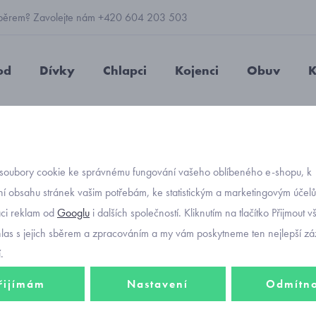
 výběrem? Zavolejte nám +420 604 203 503
od
Dívky
Chlapci
Kojenci
Obuv
K
ené dětské triko s veselými obrázky Mayoral 4026-78
soubory cookie ke správnému fungování vašeho oblíbeného e-shopu, k
Objednávací kó
červen
í obsahu stránek vašim potřebám, ke statistickým a marketingovým účel
aci reklam od
Googlu
i dalších společností. Kliknutím na tlačítko Přijmout 
obráz
hlas s jejich sběrem a zpracováním a my vám poskytneme ten nejlepší záž
.
řijímám
Nastavení
Odmítn
372 K