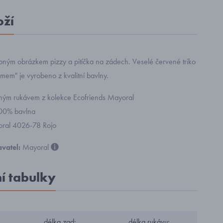
oží
tipným obrázkem pizzy a pitíčka na zádech. Veselé červené triko
mem" je vyrobeno z kvalitní bavlny.
ouhým rukávem z kolekce Ecofriends Mayoral
100% bavlna
yoral 4026-78 Rojo
vatel:
Mayoral
ní tabulky
délka zad:
délka rukávu: