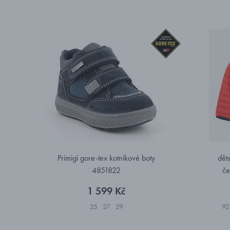
Primigi gore-tex kotníkové boty
dět
4851822
če
1 599 Kč
25
27
29
92