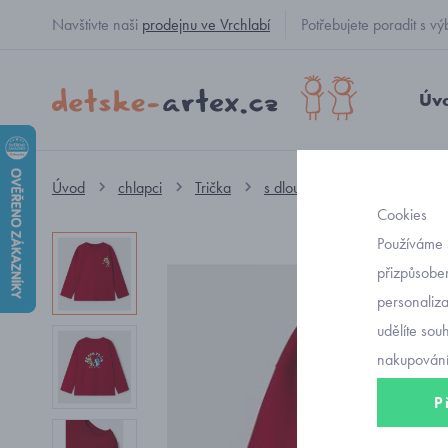
Navštivte naši
prodejnu ve Vrchlabí
Potřebujete poradit s
Úv
Úvod
chlapci
Trička
s dlouhým rukávem
červ
Cookies
Používáme 
přizpůsoben
personaliz
udělíte sou
nakupování
P