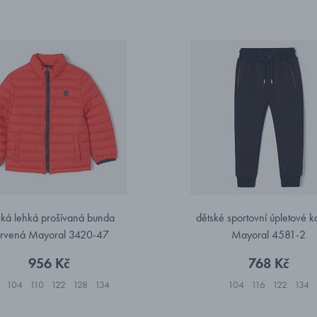
ská lehká prošívaná bunda
dětské sportovní úpletové k
rvená Mayoral 3420-47
Mayoral 4581-2
956 Kč
768 Kč
104
110
122
128
134
104
116
122
134