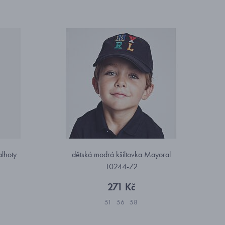
alhoty
dětská modrá kšiltovka Mayoral
10244-72
271 Kč
51
56
58