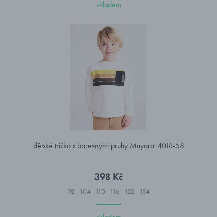
skladem
dětské tričko s barevnými pruhy Mayoral 4016-58
398 Kč
92
104
110
116
122
134
skladem