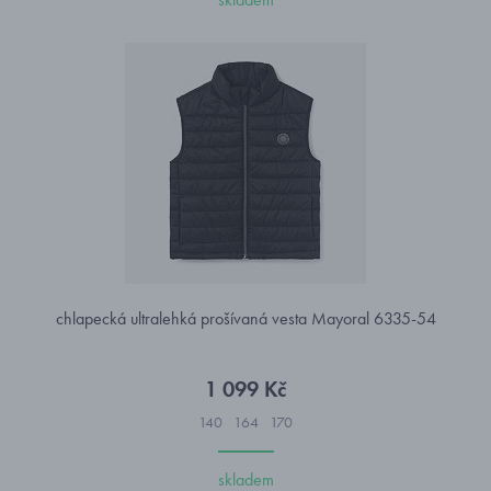
chlapecká ultralehká prošívaná vesta Mayoral 6335-54
1 099 Kč
140
164
170
skladem