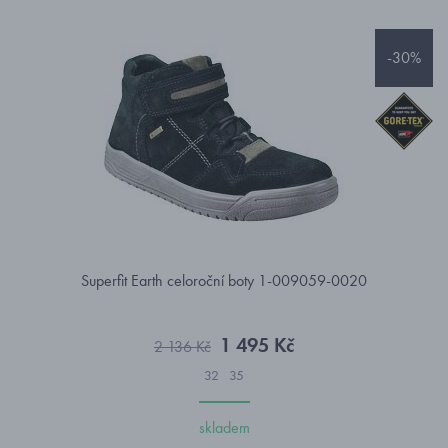
-30%
Superfit Earth celoroční boty 1-009059-0020
1 495 Kč
2 136 Kč
32
35
skladem