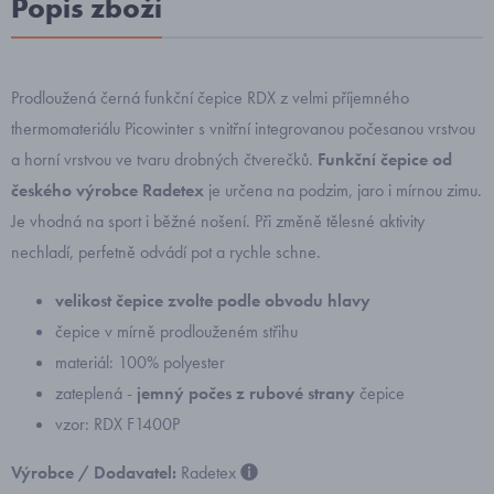
Popis zboží
Prodloužená černá funkční čepice RDX z velmi příjemného
thermomateriálu Picowinter s vnitřní integrovanou počesanou vrstvou
a horní vrstvou ve tvaru drobných čtverečků.
Funkční čepice od
českého výrobce Radetex
je určena na podzim, jaro i mírnou zimu.
Je vhodná na sport i běžné nošení. P
ři změně tělesné aktivity
nechladí, perfetně odvádí pot a rychle schne.
velikost čepice zvolte podle obvodu hlavy
čepice v mírně prodlouženém střihu
materiál: 100% polyester
zateplená -
jemný počes z rubové strany
čepice
vzor: RDX F1400P
Výrobce / Dodavatel:
Radetex