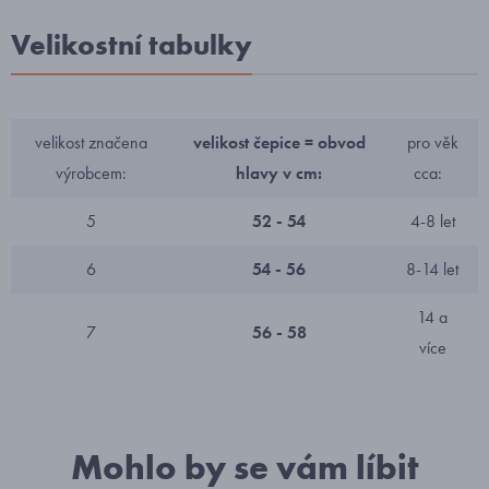
Velikostní tabulky
velikost značena
velikost čepice = obvod
pro věk
výrobcem:
hlavy v cm:
cca:
5
52 - 54
4-8 let
6
54 - 56
8-14 let
14 a
7
56 - 58
více
Mohlo by se vám líbit