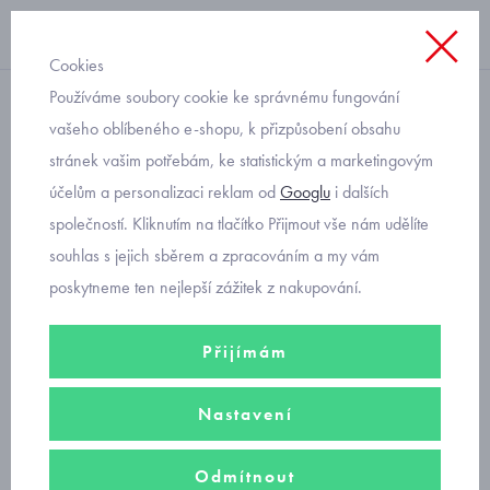
Cookies
Používáme soubory cookie ke správnému fungování
funkční zateplená
vašeho oblíbeného e-shopu, k přizpůsobení obsahu
stránek vašim potřebám, ke statistickým a marketingovým
černá funkční čepice RDX
účelům a personalizaci reklam od
Googlu
i dalších
cool F1400P
společností. Kliknutím na tlačítko Přijmout vše nám udělíte
souhlas s jejich sběrem a zpracováním a my vám
poskytneme ten nejlepší zážitek z nakupování.
Přijímám
Nastavení
Odmítnout