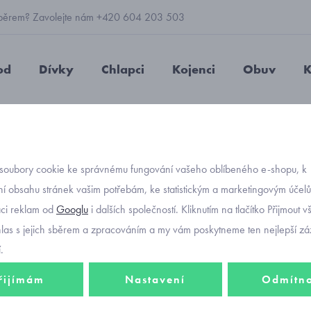
 výběrem? Zavolejte nám +420 604 203 503
od
Dívky
Chlapci
Kojenci
Obuv
K
chlapecké
Superfit Earth celoroční boty 1-009059-0020
soubory cookie ke správnému fungování vašeho oblíbeného e-shopu, k
Objednávací kód
Superfi
í obsahu stránek vašim potřebám, ke statistickým a marketingovým účel
-30%
aci reklam od
Googlu
i dalších společností. Kliknutím na tlačítko Přijmout 
00905
hlas s jejich sběrem a zpracováním a my vám poskytneme ten nejlepší záž
.
2 136 Kč
řijímám
Nastavení
Odmítn
1 495