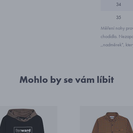
34
35
Měření nohy prov
chodidla. Nezapom
,,nadměrek", kte
Mohlo by se vám líbit