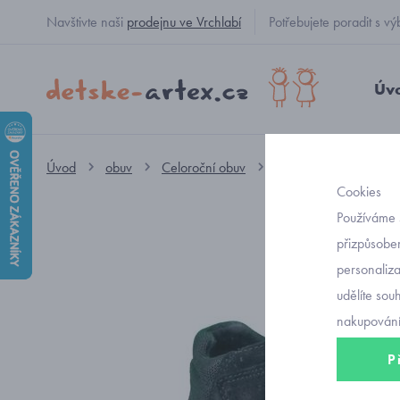
Navštivte naši
prodejnu ve Vrchlabí
Potřebujete poradit s
Úv
Úvod
obuv
Celoroční obuv
kotníkové GORE-TEX
Cookies
Používáme 
přizpůsoben
personaliz
udělíte sou
nakupování
P