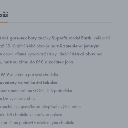
oží
ětské
gore-tex boty
značky
Superfit
, model
Earth
, velikostní
 až 35.
Kvalitní lehká obuv je
mírně zateplena jemným
u obuvi, včetně vyndavací stélky. Ideální
dětská obuv na
, mírnou zimu do 0°C a začátek jara
.
i W V
je určena pro širší chodidlo
 uvedeny ve velikostní tabulce
obuv s membránou GORE-TEX proti vlhku
ku lze vyjmout z obuvi
 suchý zip, gumičky se přizpůsobí výšce nártu
ek drží chodidlo ve správné poloze
 s pružnou podešví v místě ohybu chodidla