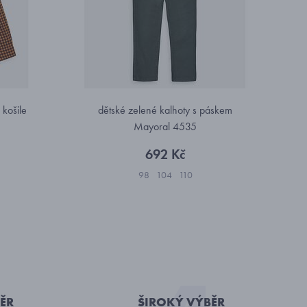
košile
dětské zelené kalhoty s páskem
Mayoral 4535
692 Kč
98
104
110
ĚR
ŠIROKÝ VÝBĚR