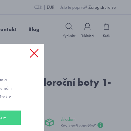
CZK
EUR
Jste tu poprvé?
Zaregistrujte se
ontakt
Blog
Vyhledat
Přihlášení
Košík
: P2372_černá
t Earth celoroční boty 1-
ům a
vše nám
9-0020
itek z
out
skladem
 Kč
Kdy zboží obdržím?