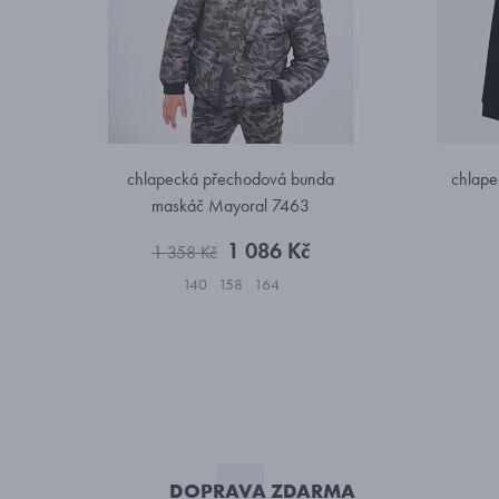
chlapecká přechodová bunda
chlape
maskáč Mayoral 7463
1 086 Kč
1 358 Kč
140
158
164
DOPRAVA ZDARMA