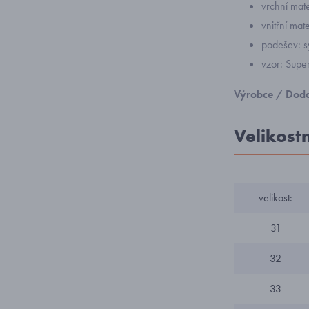
vrchní mater
vnitřní mate
podešev: s
vzor: Sup
Výrobce / Doda
Velikost
velikost:
31
32
33