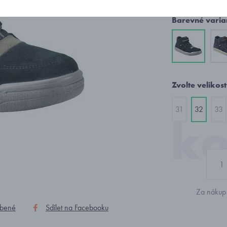
Barevné varia
Zvolte velikost
31
32
33
Za nákup 
íbené
Sdílet na Facebooku