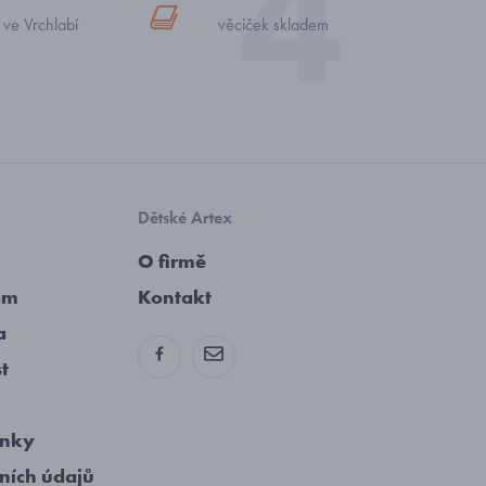
 ve Vrchlabí
věciček skladem
Dětské Artex
O firmě
am
Kontakt
a
st
ínky
ních údajů