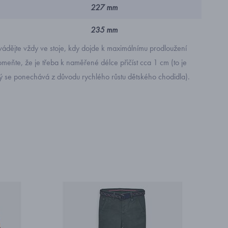
227 mm
235 mm
ádějte vždy ve stoje, kdy dojde k maximálnímu prodloužení
eňte, že je třeba k naměřené délce přičíst cca 1 cm (to je
rý se ponechává z důvodu rychlého růstu dětského chodidla).