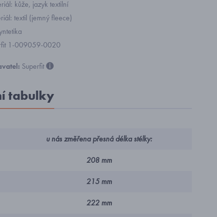
iál: kůže, jazyk textilní
riál: textil (jemný fleece)
yntetika
erfit 1-009059-0020
vatel:
Superfit
ní tabulky
u nás změřena přesná délka stélky:
208 mm
215 mm
222 mm