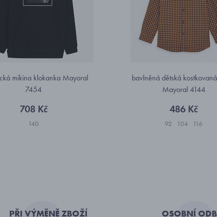
cká mikina klokanka Mayoral
bavlněná dětská kostkovaná 
7454
Mayoral 4144
708 Kč
486 Kč
140
92
104
116
PŘI VÝMĚNĚ ZBOŽÍ
OSOBNÍ ODB