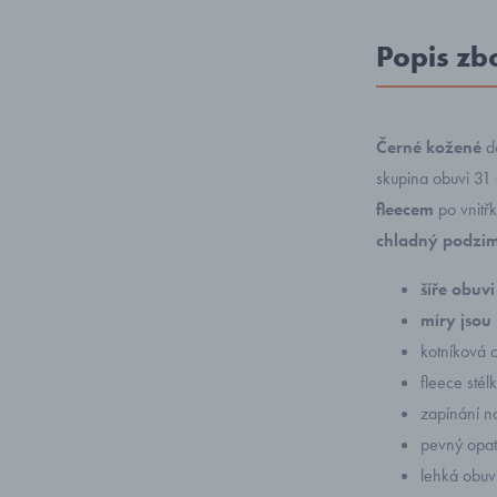
Popis zb
Černé kožené
d
skupina obuvi 31
fleecem
po vnitřk
chladný podzim
šíře obuv
míry jsou
kotníková 
fleece stél
zapínání na
pevný opat
lehká obuv