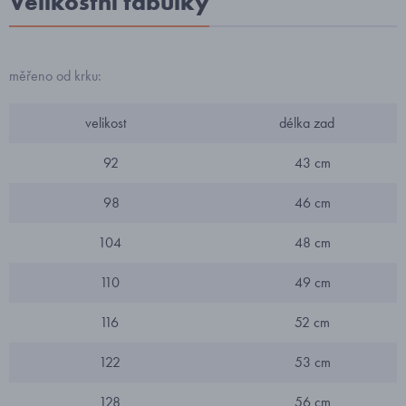
Velikostní tabulky
měřeno od krku:
velikost
délka zad
92
43 cm
98
46 cm
104
48 cm
110
49 cm
116
52 cm
122
53 cm
128
56 cm