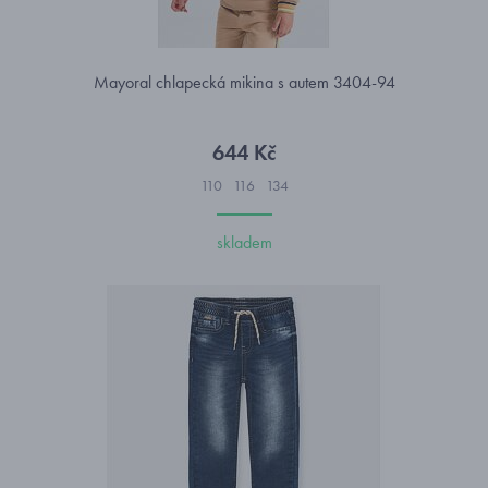
Mayoral chlapecká mikina s autem 3404-94
644 Kč
110
116
134
skladem