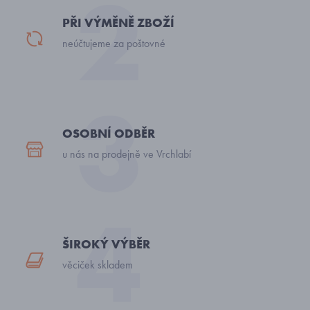
PŘI VÝMĚNĚ ZBOŽÍ
neúčtujeme za poštovné
OSOBNÍ ODBĚR
u nás na prodejně ve Vrchlabí
ŠIROKÝ VÝBĚR
věciček skladem