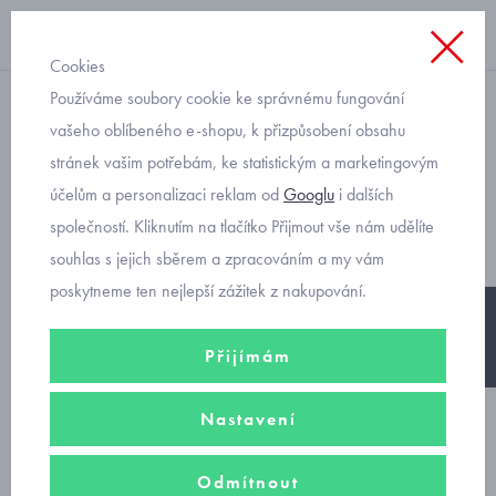
Cookies
Používáme soubory cookie ke správnému fungování
krátký rukáv
vašeho oblíbeného e-shopu, k přizpůsobení obsahu
stránek vašim potřebám, ke statistickým a marketingovým
chlapecká košile letní
účelům a personalizaci reklam od
Googlu
i dalších
Mayoral 3136 modrá
společností. Kliknutím na tlačítko Přijmout vše nám udělíte
souhlas s jejich sběrem a zpracováním a my vám
poskytneme ten nejlepší zážitek z nakupování.
-25%
Přijímám
Nastavení
Odmítnout