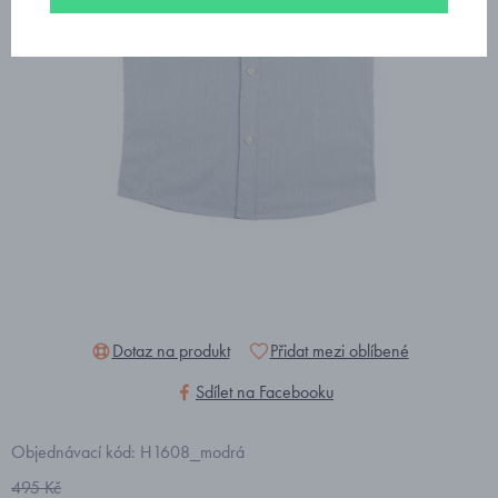
Dotaz na produkt
Přidat mezi oblíbené
Sdílet na Facebooku
Objednávací kód: H1608_modrá
495 Kč