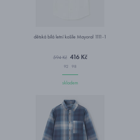
dětská bílá letní košile Mayoral 1111-1
416 Kč
594 Kč
92
98
skladem