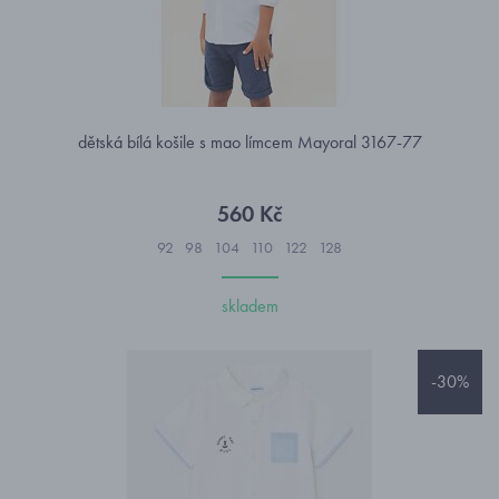
dětská bílá košile s mao límcem Mayoral 3167-77
560 Kč
92
98
104
110
122
128
skladem
-30%