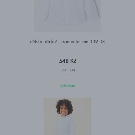
dětská bílá košile s mao límcem 3119-38
548 Kč
128
134
skladem