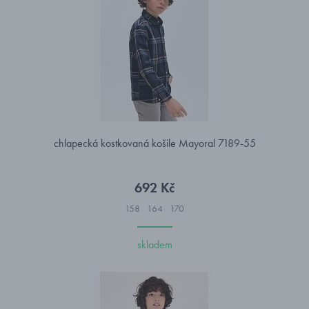
chlapecká kostkovaná košile Mayoral 7189-55
692 Kč
158
164
170
skladem