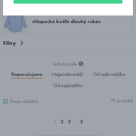
chlapecké košile dlouhý rukáv
Filtry
Seřadit podle
Doporučujeme
Nejprodávanější
Od nejlevnějšího
Od nejdražšího
79 produktů
Pouze skladem
1
2
3
…
5