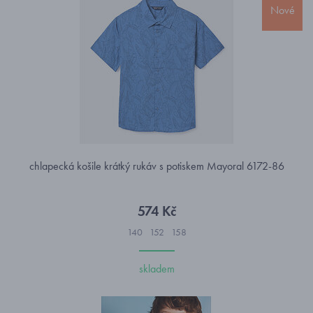
Nové
chlapecká košile krátký rukáv s potiskem Mayoral 6172-86
574 Kč
140
152
158
skladem