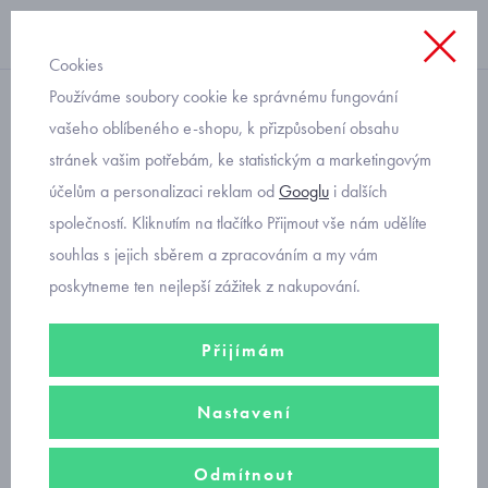
Cookies
Používáme soubory cookie ke správnému fungování
chlapci
vašeho oblíbeného e-shopu, k přizpůsobení obsahu
stránek vašim potřebám, ke statistickým a marketingovým
chlapecké košile
účelům a personalizaci reklam od
Googlu
i dalších
společností. Kliknutím na tlačítko Přijmout vše nám udělíte
Hledáte-li
chlapecké společenské oblečení
, jste na správném
souhlas s jejich sběrem a zpracováním a my vám
místě.
Chlapecké
košile s dlouhým
i
krátkým rukávem
nejen pro
poskytneme ten nejlepší zážitek z nakupování.
každodenní nošení, ale i pro sváteční příležitost. Kvalitní košile od
španělské firmy
Mayoral
od velikosti 92
do velikosti 170
. V
Přijímám
nabídce
bílá chlapecká košile
.
Nastavení
chlapecká košile krátký rukáv
Odmítnout