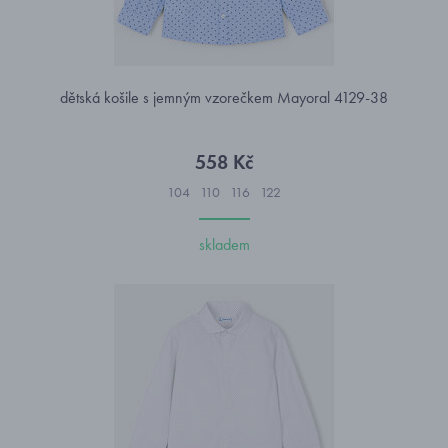
dětská košile s jemným vzorečkem Mayoral 4129-38
558 Kč
104
110
116
122
skladem