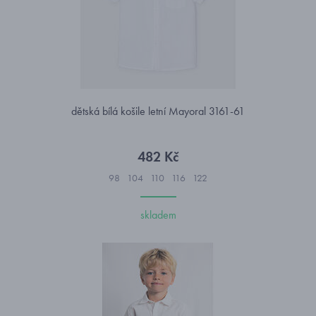
dětská bílá košile letní Mayoral 3161-61
482 Kč
98
104
110
116
122
skladem