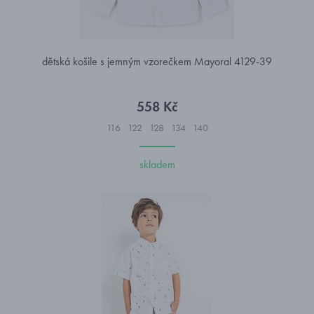
dětská košile s jemným vzorečkem Mayoral 4129-39
558 Kč
116
122
128
134
140
skladem