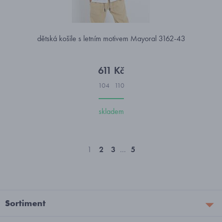
dětská košile s letním motivem Mayoral 3162-43
611 Kč
104
110
skladem
1
2
3
…
5
Sortiment