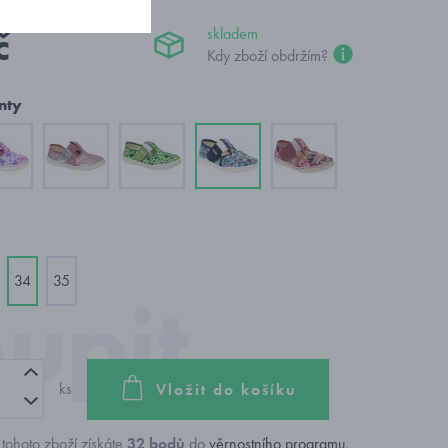
č
skladem
Kdy zboží obdržím?
nty
34
35
ks
Vložit do košíku
tohoto zboží získáte
32
bodů
do
věrnostního programu
.