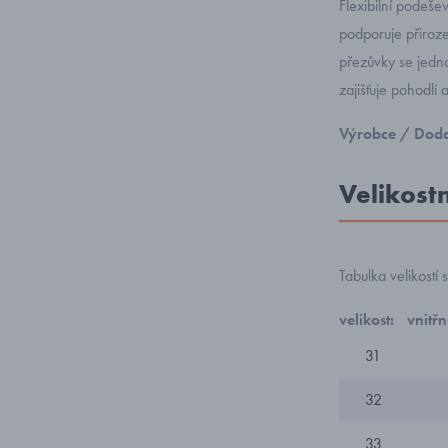
Flexibilní podeše
podporuje přiroze
přezůvky se jednod
zajišťuje pohodlí 
Výrobce / Doda
Velikost
Tabulka velikostí
velikost:
vnitřn
31
32
33