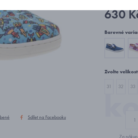
630 K
Barevné varia
Zvolte velikost
31
32
33
íbené
Sdílet na Facebooku
Za nákup 