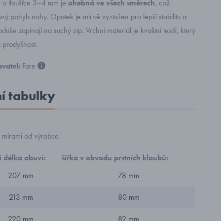
v o tloušťce 3–4 mm je
ohebná ve všech směrech
, což
ný pohyb nohy. Opatek je mírně vyztužen pro lepší stabilitu a
uše zapínají na suchý zip. Vrchní materiál je kvalitní textil, který
a prodyšnost.
vatel:
Fare
ní tabulky
 s mírami od výrobce.
í délka obuvi:
šířka v obvodu prstních kloubů:
207 mm
78 mm
213 mm
80 mm
220 mm
82 mm