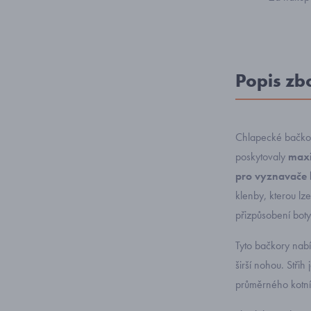
Popis zb
Chlapecké bačkor
poskytovaly
maxi
pro vyznavače 
klenby, kterou lz
přizpůsobení boty
Tyto bačkory nabí
širší nohou. Střih
průměrného kotník