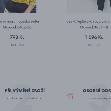
tá mikina chlapecká surfer
dětská tepláková souprava s 
Mayoral 6402-56
Mayoral 3881-48
798 Kč
1 096 Kč
164
170
122
128
PŘI VÝMĚNĚ ZBOŽÍ
OSOBNÍ ODB
neúčtujeme za poštovné
u nás na prodejně