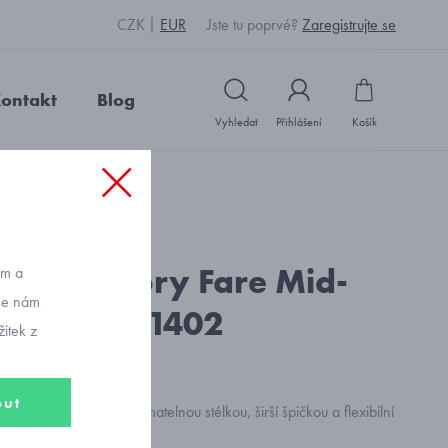
CZK
EUR
Jste tu poprvé?
Zaregistrujte se
ontakt
Blog
Vyhledat
Přihlášení
Košík
: Y1818_modrá
cké bačkory Fare Mid-
ům a
vše nám
akety 7101402
itek z
out
 Fare Mid-Wide s vyjímatelnou stélkou, širší špičkou a flexibilní
lný barefoot styl.