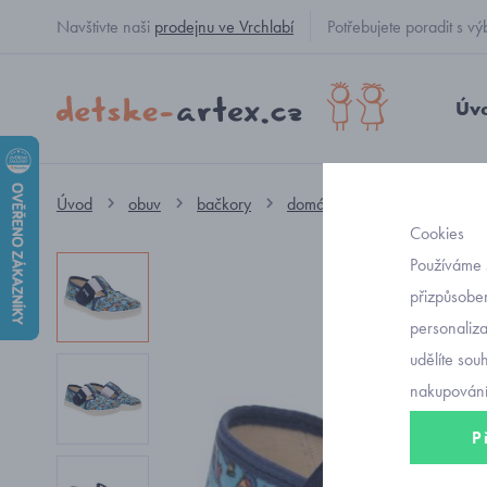
Navštivte naši
prodejnu ve Vrchlabí
Potřebujete poradit s
Úv
Úvod
obuv
bačkory
domácí obuv
chlapecké 
Cookies
Používáme 
přizpůsoben
personaliz
udělíte sou
nakupování
P