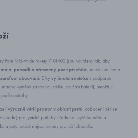
oží
y Fare Mid-Wide rakety 7101402 jsou navrženy tak, aby
mální pohodlí a přirozený pocit při chůzi
, ideální zejména
barefoot obouvání
. Díky
vyjímatelné stélce
s podporou
e snadno vyměnit za rovnou stélku (součást balení), umožňují
 podle potřeby.
zejí
výrazně větší prostor v oblasti prstů
, což ocení děti se
 je vhodný pro typické potřeby středního i vyššího nártu a
u a paty, avšak nejsou určeny pro užší chodidla.