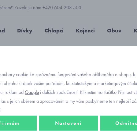
 výběrem? Zavolejte nám +420 604 203 503
od
Dívky
Chlapci
Kojenci
Obuv
K
bačkory Fare Mid-Wide rakety 7101402
soubory cookie ke správnému fungování vašeho oblíbeného e-shopu, k
Objednávací kód
chlape
í obsahu stránek vašim potřebám, ke statistickým a marketingovým účel
aci reklam od
Googlu
i dalších společností. Kliknutím na tlačítko Přijmout 
BAREFOOT
Wide r
hlas s jejich sběrem a zpracováním a my vám poskytneme ten nejlepší záž
.
řijímám
Nastavení
Odmítn
Chlapecké bačkory
podešví pro pohod