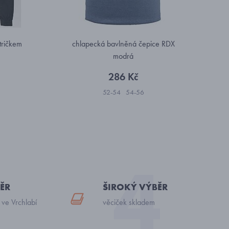
tričkem
chlapecká bavlněná čepice RDX
modrá
286 Kč
52-54
54-56
ĚR
ŠIROKÝ VÝBĚR
 ve Vrchlabí
věciček skladem