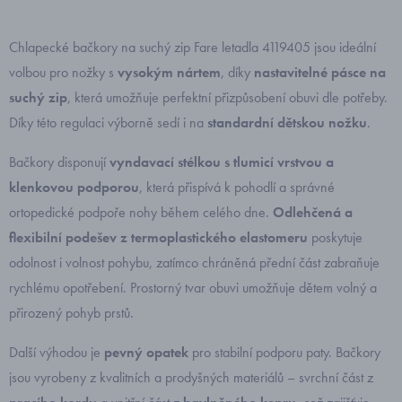
Chlapecké bačkory na suchý zip Fare letadla 4119405 jsou ideální
volbou pro nožky s
vysokým nártem
, díky
nastavitelné pásce na
suchý zip
, která umožňuje perfektní přizpůsobení obuvi dle potřeby.
Díky této regulaci výborně sedí i na
standardní dětskou nožku
.
Bačkory disponují
vyndavací stélkou s tlumicí vrstvou a
klenkovou podporou
, která přispívá k pohodlí a správné
ortopedické podpoře nohy během celého dne.
Odlehčená a
flexibilní podešev z termoplastického elastomeru
poskytuje
odolnost i volnost pohybu, zatímco chráněná přední část zabraňuje
rychlému opotřebení. Prostorný tvar obuvi umožňuje dětem volný a
přirozený pohyb prstů.
Další výhodou je
pevný opatek
pro stabilní podporu paty. Bačkory
jsou vyrobeny z kvalitních a prodyšných materiálů – svrchní část z