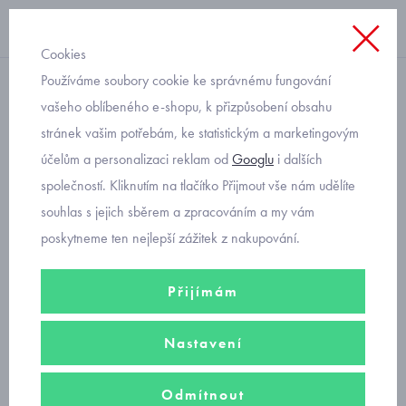
Cookies
Používáme soubory cookie ke správnému fungování
domácí obuv
vašeho oblíbeného e-shopu, k přizpůsobení obsahu
stránek vašim potřebám, ke statistickým a marketingovým
chlapecké bačkory na suchý
účelům a personalizaci reklam od
Googlu
i dalších
zip Fare letadla 4119405
společností. Kliknutím na tlačítko Přijmout vše nám udělíte
souhlas s jejich sběrem a zpracováním a my vám
poskytneme ten nejlepší zážitek z nakupování.
Přijímám
Nastavení
Odmítnout