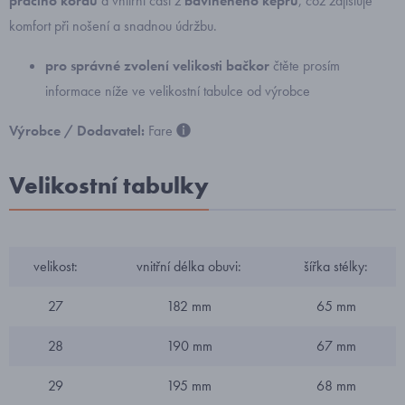
pracího kordu
a vnitřní část z
bavlněného kepru
, což zajišťuje
komfort při nošení a snadnou údržbu.
pro správné zvolení velikosti bačkor
čtěte prosím
informace níže ve velikostní tabulce od výrobce
Výrobce / Dodavatel:
Fare
Velikostní tabulky
velikost:
vnitřní délka obuvi:
šířka stélky:
27
182 mm
65 mm
28
190 mm
67 mm
29
195 mm
68 mm