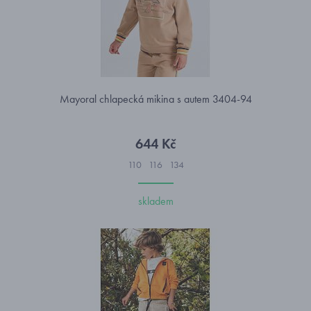
Mayoral chlapecká mikina s autem 3404-94
644 Kč
110
116
134
skladem