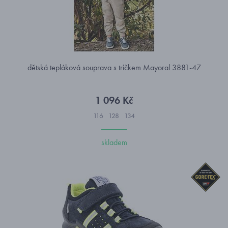
dětská tepláková souprava s tričkem Mayoral 3881-47
1 096 Kč
116
128
134
skladem