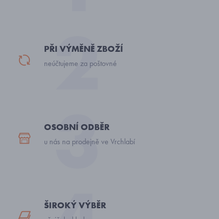
PŘI VÝMĚNĚ ZBOŽÍ
neúčtujeme za poštovné
OSOBNÍ ODBĚR
u nás na prodejně ve Vrchlabí
ŠIROKÝ VÝBĚR