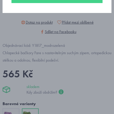
Dotaz na produkt
Přidat mezi oblíbené
Sdílet na Facebooku
Objednávací kód: Y1817_modrozelená
Chlapecké bačkory Fare s nastavitelným suchým zipem, ortopedickou
stélkou a odolnou, flexibilní podešví.
565 Kč
skladem
Kdy zboží obdržím?
Barevné varianty