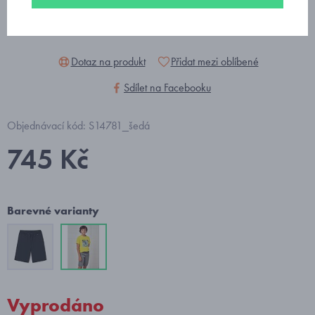
Dotaz na produkt
Přidat mezi oblíbené
Sdílet na Facebooku
Objednávací kód: S14781_šedá
745 Kč
Barevné varianty
Vyprodáno