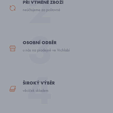
PŘI VÝMĚNĚ ZBOŽÍ
neúčtujeme za poštovné
OSOBNÍ ODBĚR
u nás na prodejně ve Vrchlabí
ŠIROKÝ VÝBĚR
věciček skladem