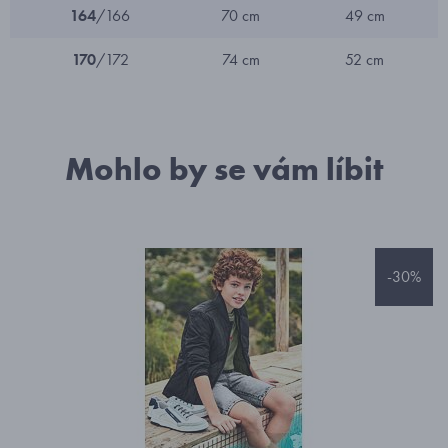
164
/166
70 cm
49 cm
170
/172
74 cm
52 cm
Mohlo by se vám líbit
-30%