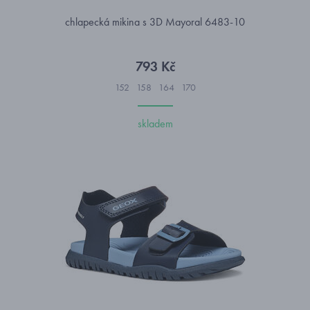
chlapecká mikina s 3D Mayoral 6483-10
793 Kč
152
158
164
170
skladem