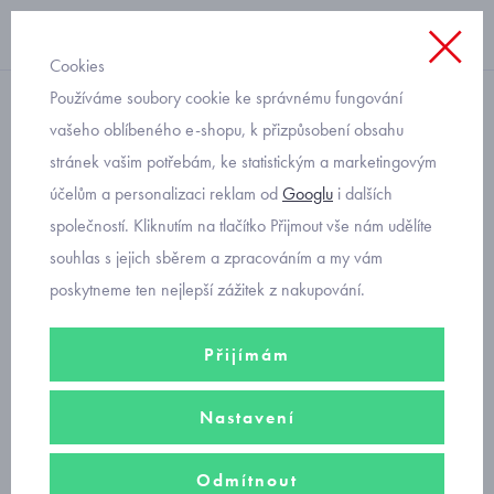
Cookies
Používáme soubory cookie ke správnému fungování
barevné
vašeho oblíbeného e-shopu, k přizpůsobení obsahu
stránek vašim potřebám, ke statistickým a marketingovým
chlapecké kraťasy tencel
účelům a personalizaci reklam od
Googlu
i dalších
Mayoral 6209-48
společností. Kliknutím na tlačítko Přijmout vše nám udělíte
souhlas s jejich sběrem a zpracováním a my vám
poskytneme ten nejlepší zážitek z nakupování.
Přijímám
Nastavení
Odmítnout