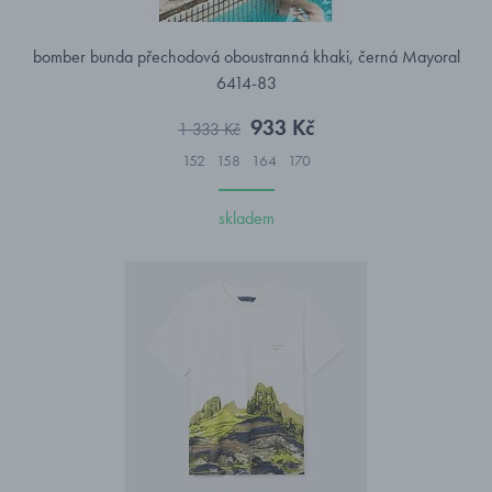
bomber bunda přechodová oboustranná khaki, černá Mayoral
6414-83
933 Kč
1 333 Kč
152
158
164
170
skladem