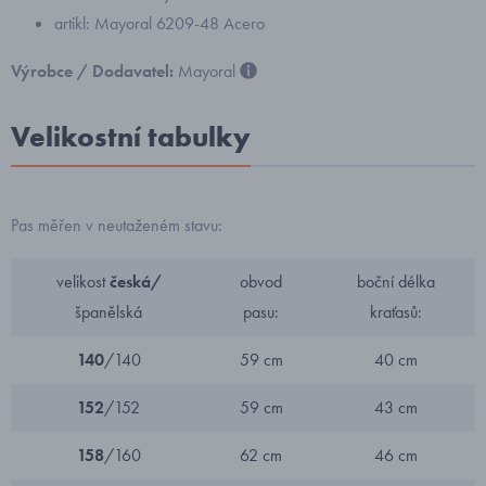
artikl: Mayoral 6209-48 Acero
Výrobce / Dodavatel:
Mayoral
Velikostní tabulky
Pas měřen v neutaženém stavu:
velikost
česká/
obvod
boční délka
španělská
pasu:
kraťasů:
140
/140
59 cm
40 cm
152
/152
59 cm
43 cm
158
/160
62 cm
46 cm