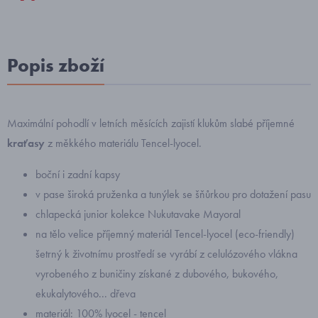
Popis zboží
Maximální pohodlí v letních měsících zajistí klukům slabé příjemné
kraťasy
z měkkého materiálu Tencel-lyocel.
boční i zadní kapsy
v pase široká pruženka a tunýlek se šňůrkou pro dotažení pasu
chlapecká junior kolekce Nukutavake Mayoral
na tělo velice příjemný materiál Tencel-lyocel (eco-friendly)
šetrný k životnímu prostředí se vyrábí z celulózového vlákna
vyrobeného z buničiny získané z dubového, bukového,
ekukalytového... dřeva
materiál: 100% lyocel - tencel