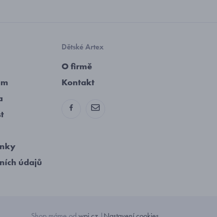
Dětské Artex
O firmě
am
Kontakt
a
st
ínky
ních údajů
Shop máme od
wpj.cz
|
Nastavení cookies