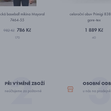
cká baseball mikina Mayoral
celoroční obuv Primigi 83
7464-55
gore-tex
786 Kč
1 889 Kč
982 Kč
170
40
PŘI VÝMĚNĚ ZBOŽÍ
OSOBNÍ ODB
neúčtujeme za poštovné
u nás na prodejně