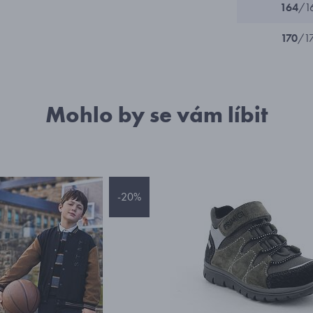
164
/1
170
/1
Mohlo by se vám líbit
-20%