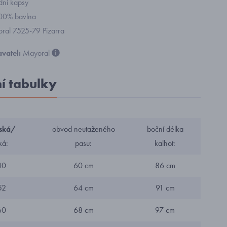
dní kapsy
100% bavlna
yoral 7525-79 Pizarra
vatel:
Mayoral
ní tabulky
ská/
obvod neutaženého
boční délka
ká:
pasu:
kalhot:
40
60 cm
86 cm
52
64 cm
91 cm
60
68 cm
97 cm