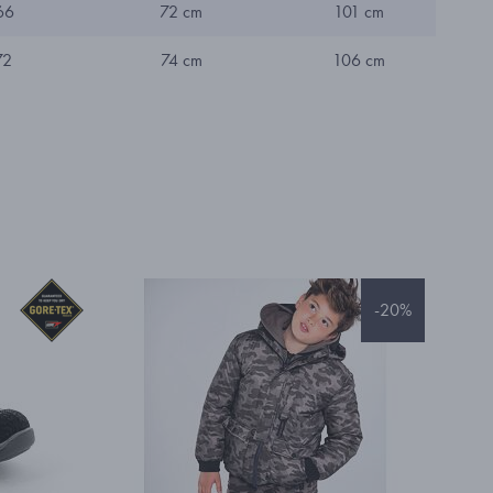
66
72 cm
101 cm
72
74 cm
106 cm
-20%