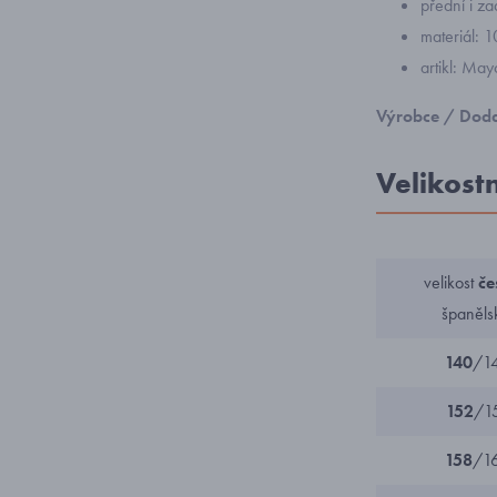
přední i za
materiál: 
artikl: Ma
Výrobce / Doda
Velikost
velikost
če
španěls
140
/1
152
/1
158
/1