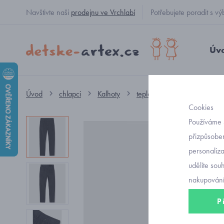
Navštivte naši
prodejnu ve Vrchlabí
Potřebujete poradit s
Úv
Úvod
chlapci
Kalhoty
teplé
chlapecké manšes
Cookies
Používáme 
přizpůsoben
personaliz
udělíte sou
nakupování
P