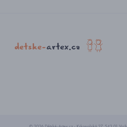
© 2026 Dětské-Artex.cz - Krkonošská 27, 543 01 Vrchl