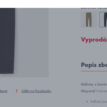
Barevné varia
Vyprodá
Popis zb
Kalhoty
z bavln
íbené
Sdílet na Facebooku
Mayoral
Nukuta
kalhoty js