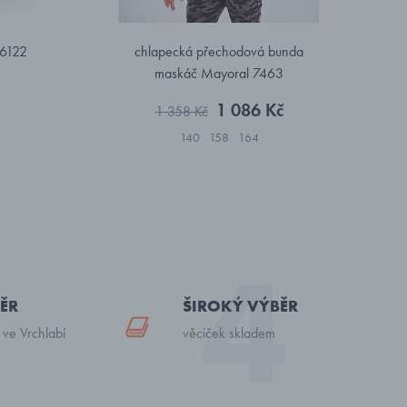
86122
chlapecká přechodová bunda
maskáč Mayoral 7463
1 086 Kč
1 358 Kč
140
158
164
ĚR
ŠIROKÝ VÝBĚR
 ve Vrchlabí
věciček skladem