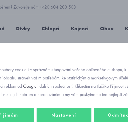
 výběrem? Zavolejte nám +420 604 203 503
od
Dívky
Chlapci
Kojenci
Obuv
K
trové kalhoty tapered fit Mayoral 7525-79
soubory cookie ke správnému fungování vašeho oblíbeného e-shopu, k
Objednávací kód
chlape
í obsahu stránek vašim potřebám, ke statistickým a marketingovým účel
aci reklam od
Googlu
i dalších společností. Kliknutím na tlačítko Přijmout 
tapere
hlas s jejich sběrem a zpracováním a my vám poskytneme ten nejlepší záž
.
řijímám
Nastavení
Odmítn
871 K