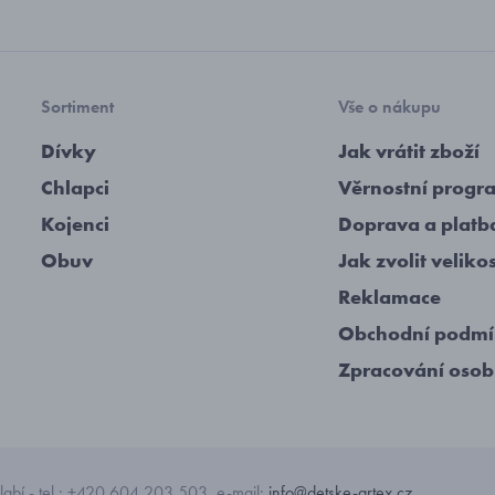
Sortiment
Vše o nákupu
Dívky
Jak vrátit zboží
Chlapci
Věrnostní progr
Kojenci
Doprava a platb
Obuv
Jak zvolit veliko
Reklamace
Obchodní podm
Zpracování osob
abí - tel.: +420 604 203 503, e-mail:
info@detske-artex.cz