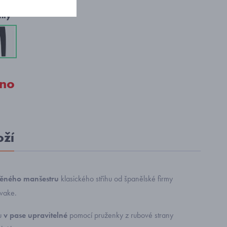
nty
no
oží
ěného manšestru
klasického střihu od španělské firmy
vake.
ou
v pase upravitelné
pomocí pruženky z rubové strany