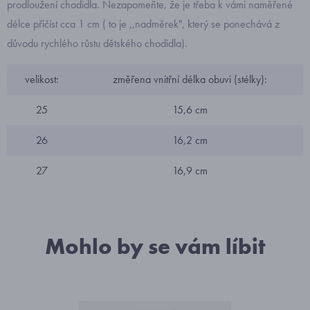
prodloužení chodidla. Nezapomeňte, že je třeba k vámi naměřené
délce přičíst cca 1 cm ( to je ,,nadměrek", který se ponechává z
důvodu rychlého růstu dětského chodidla).
velikost:
změřena vnitřní délka obuvi (stélky):
25
15,6 cm
26
16,2 cm
27
16,9 cm
Mohlo by se vám líbit