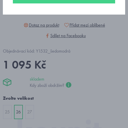
Dotaz na produkt
Přidat mezi oblíbené
Sdílet na Facebooku
Objednávací kód: Y1532_šedomodrá
1 095 Kč
skladem
Kdy zboží obdržím?
Zvolte velikost
25
26
27