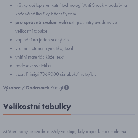
měkký došlap s unikátní technologií Anti Shock v podešvi a
kožená stélka Sky-Effect System
pro správné zvolení velikosti
jsou míry uvedeny ve
velikostní tabulce
zapínání na jeden suchý zip
vrchní materiál: syntetika, textil
vnitřní materiál: kůže, textil
podešev: syntetika
vzor: Primigi 7869000 si.nabuk/t.rete/blu
Výrobce / Dodavatel:
Primigi
Velikostní tabulky
Měření nohy provádějte vždy ve stoje, kdy dojde k maximálnímu