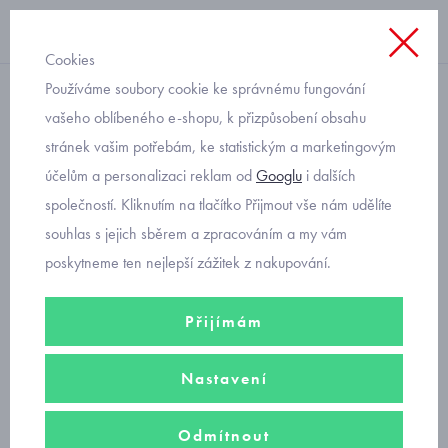
Cookies
Používáme soubory cookie ke správnému fungování
chlapecké
vašeho oblíbeného e-shopu, k přizpůsobení obsahu
stránek vašim potřebám, ke statistickým a marketingovým
chlapecké sandály Primigi
účelům a personalizaci reklam od
Googlu
i dalších
7869000
společností. Kliknutím na tlačítko Přijmout vše nám udělíte
souhlas s jejich sběrem a zpracováním a my vám
poskytneme ten nejlepší zážitek z nakupování.
Přijímám
Nastavení
Odmítnout