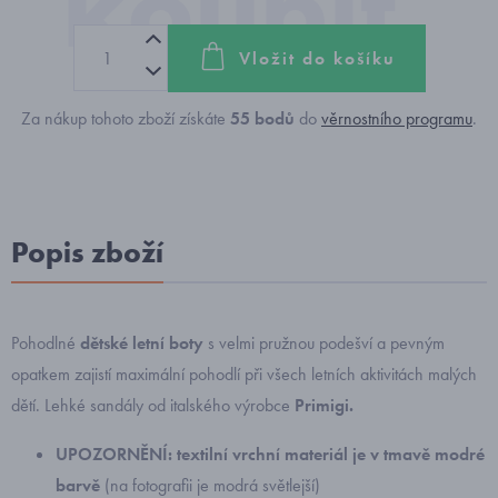
Vložit do košíku
Za nákup tohoto zboží získáte
55
bodů
do
věrnostního programu
.
Popis zboží
Pohodlné
dětské letní boty
s velmi pružnou podešví a pevným
opatkem zajistí maximální pohodlí při všech letních aktivitách malých
dětí. Lehké sandály od italského výrobce
Primigi.
UPOZORNĚNÍ: textilní vrchní materiál je v tmavě modré
barvě
(na fotografii je modrá světlejší)