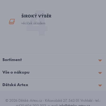
ŠIROKÝ VÝBĚR
věciček skladem
Sortiment
Vše o nákupu
Dětské Artex
© 2026 Dětské-Artex.cz - Krkonošská 27, 543 01 Vrchlabí - tel.:
+420 604 203 503, e-mail:
info@detske-artex.cz