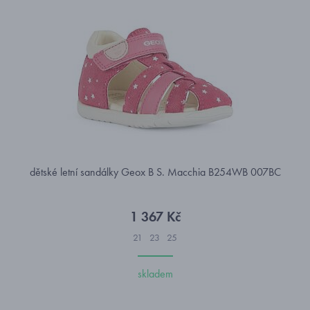
dětské letní sandálky Geox B S. Macchia B254WB 007BC
1 367 Kč
21
23
25
skladem