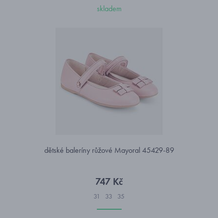
skladem
dětské baleríny růžové Mayoral 45429-89
747 Kč
31
33
35