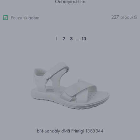
Od nejdražšího
227 produktů
Pouze skladem
1
2
3
…
13
bílé sandály dívčí Primigi 1385344