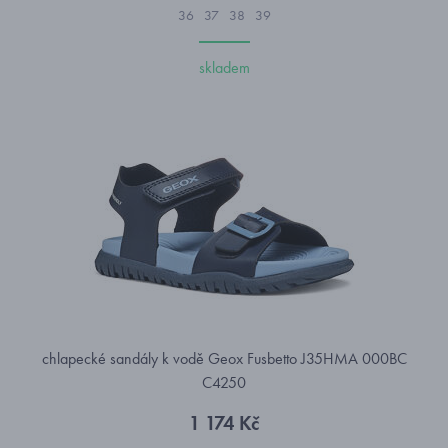
36
37
38
39
skladem
chlapecké sandály k vodě Geox Fusbetto J35HMA 000BC
C4250
1 174 Kč