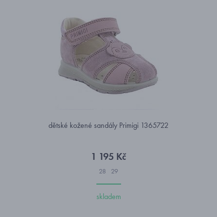
dětské kožené sandály Primigi 1365722
1 195 Kč
28
29
skladem