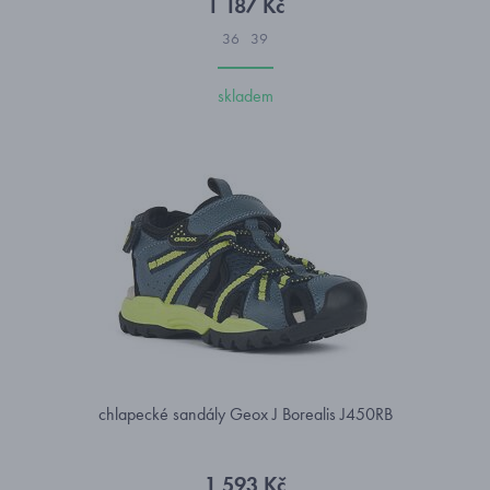
1 187 Kč
36
39
skladem
chlapecké sandály Geox J Borealis J450RB
1 593 Kč