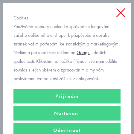
Cookies
Používáme soubory cookie ke správnému fungování
obuv
vašeho oblíbeného e-shopu, k přizpůsobení obsahu
stránek vašim potřebám, ke statistickým a marketingovým
dětské sandály
účelům a personalizaci reklam od
Googlu
i dalších
společností. Kliknutím na tlačítko Přijmout vše nám udělíte
V nabídce kvalitní
dětské sandále Superfit
,
Geox
,
Primigi
,
Keen
,
souhlas s jejich sběrem a zpracováním a my vám
Protetika
s uzavřenou nebo otevřenou špičkou a
dívčí
baleríny
.
poskytneme ten nejlepší zážitek z nakupování.
Naše
dětské sandále
padnou vašim dětem jako ulité a máme je
hned
skladem
k vyzvednutí nebo odeslání.
Přijímám
Nastavení
dívčí sandály
Odmítnout