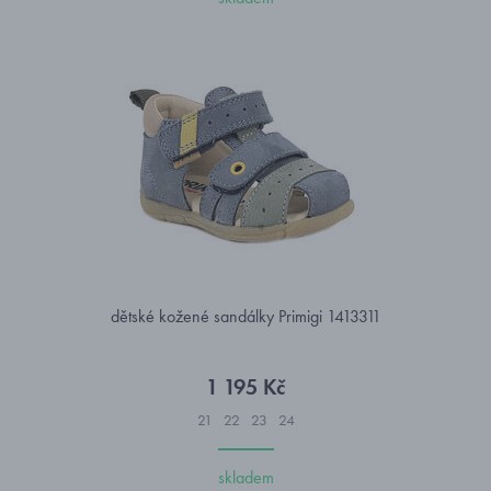
dětské kožené sandálky Primigi 1413311
1 195 Kč
21
22
23
24
skladem