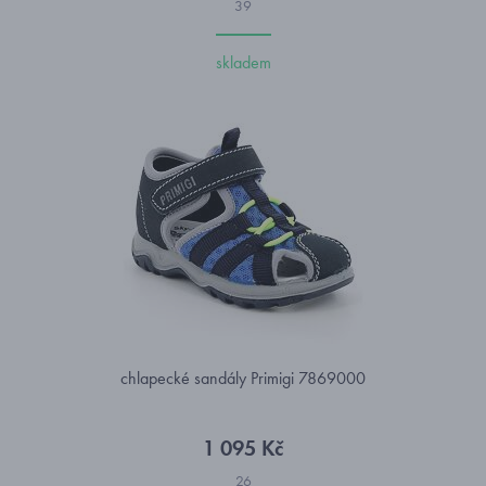
39
skladem
chlapecké sandály Primigi 7869000
1 095 Kč
26