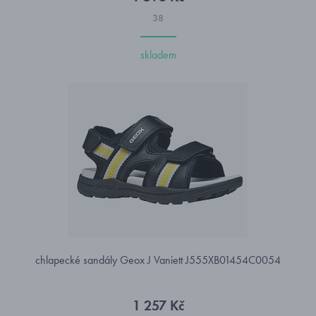
38
skladem
chlapecké sandály Geox J Vaniett J555XB01454C0054
1 257 Kč