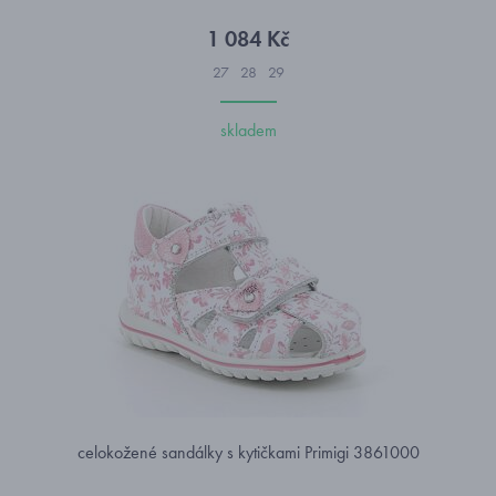
1 084 Kč
27
28
29
skladem
celokožené sandálky s kytičkami Primigi 3861000