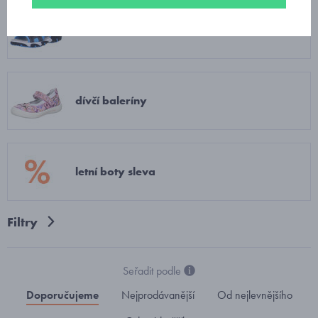
chlapecké sandály
dívčí baleríny
letní boty sleva
Filtry
Seřadit podle
Doporučujeme
Nejprodávanější
Od nejlevnějšího