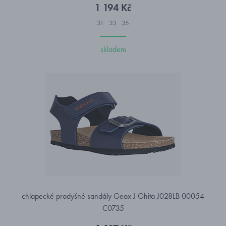
1 194 Kč
31
33
35
skladem
chlapecké prodyšné sandály Geox J Ghita J028LB 00054
C0735