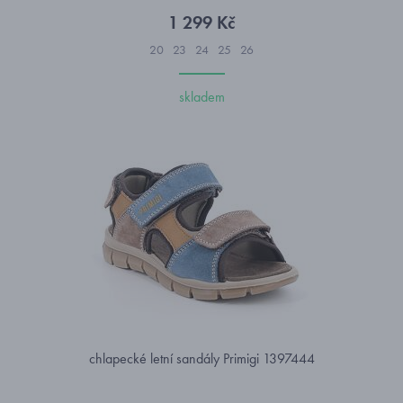
1 299 Kč
20
23
24
25
26
skladem
chlapecké letní sandály Primigi 1397444