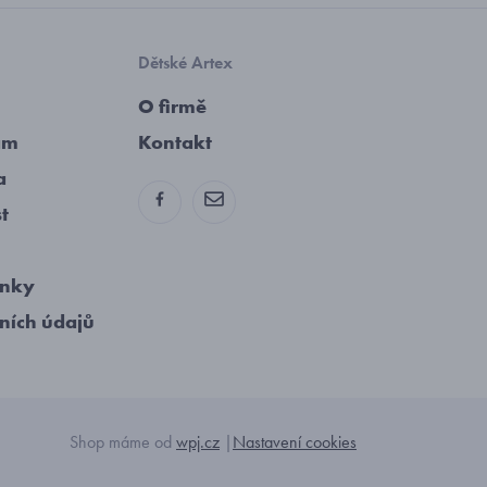
Dětské Artex
O firmě
am
Kontakt
a
st
ínky
ních údajů
Shop máme od
wpj.cz
|
Nastavení cookies