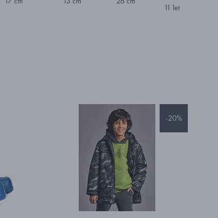
17 cm
13 cm
26 cm
11 let
-20%