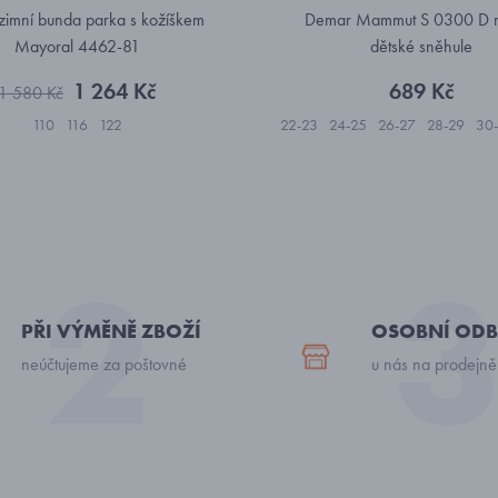
zimní bunda parka s kožíškem
Demar Mammut S 0300 D 
Mayoral 4462-81
dětské sněhule
1 264 Kč
689 Kč
1 580 Kč
110
116
122
22-23
24-25
26-27
28-29
30
34-35
PŘI VÝMĚNĚ ZBOŽÍ
OSOBNÍ ODB
neúčtujeme za poštovné
u nás na prodejně