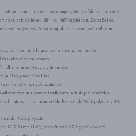
í materiál zimních rukavic způsobuje světelný efekt při zhoršené
 tomu jsou chlapci lépe vidět i na větší vzdálenost. Za běžného
 maskáč nevýrazný. Večer naopak při osvícení září stříbrnou
avice na zimní období pro běžné každodenní nošení
d českého výrobce Fantom
ftshell je nepromokavý a větruodolný
ic je hřejivý textilní kožíšek
šku může být v různých odstínech
velikost zvolte s pomocí velikostní tabulky a obrázku
oftshell materiál s membránou (hladký povrch) 96% polyester, 4%
ní kožíšek 100% polyester
upec: 10 000 mm H2O, prodyšnost 3 000 g/m2/24hod
C, nepoužívat aviváž