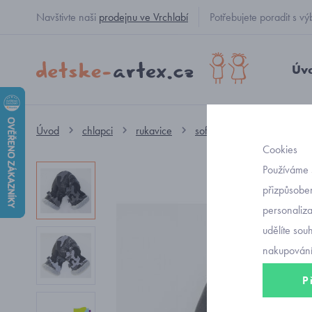
Navštivte naši
prodejnu ve Vrchlabí
Potřebujete poradit s
Úv
Úvod
chlapci
rukavice
softshellové zateplené
Cookies
Používáme 
přizpůsoben
personaliz
udělíte sou
nakupování
P