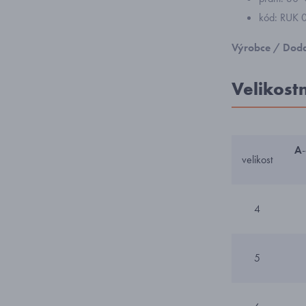
kód: RUK 
Výrobce / Doda
Velikost
A
velikost
4
5