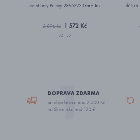
zimní boty Primigi 2895222 Gore-tex
dětská 
1 572 Kč
2 096 Kč
32
35
DOPRAVA ZDARMA
při objednávce nad 2 000 Kč
na Slovensko nad 120 €