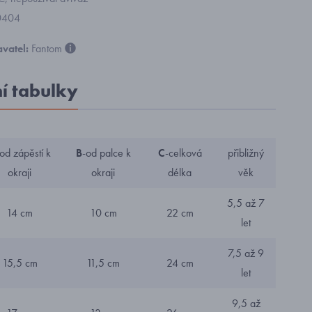
0404
vatel:
Fantom
ní tabulky
-od zápěstí k
B
-od palce k
C
-celková
přibližný
okraji
okraji
délka
věk
5,5 až 7
14 cm
10 cm
22 cm
let
7,5 až 9
15,5 cm
11,5 cm
24 cm
let
9,5 až