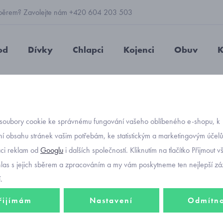
 výběrem? Zavolejte nám +420 604 203 503
od
Dívky
Chlapci
Kojenci
Obuv
K
chlapecké softshellové rukavice s reflexním potiskem maskáč 0404
soubory cookie ke správnému fungování vašeho oblíbeného e-shopu, k
Objednávací kó
chlape
í obsahu stránek vašim potřebám, ke statistickým a marketingovým účel
aci reklam od
Googlu
i dalších společností. Kliknutím na tlačítko Přijmout 
s refl
hlas s jejich sběrem a zpracováním a my vám poskytneme ten nejlepší záž
0404
.
řijímám
Nastavení
Odmítn