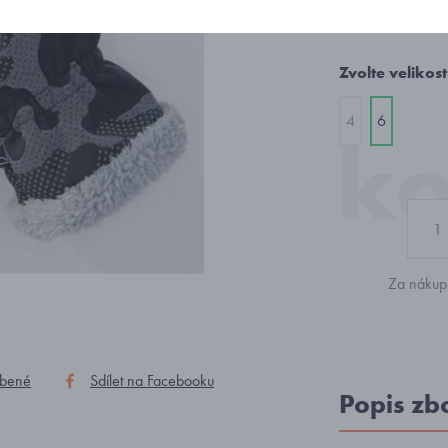
298 K
Zvolte velikost
4
6
Za nákup 
íbené
Sdílet na Facebooku
Popis zb