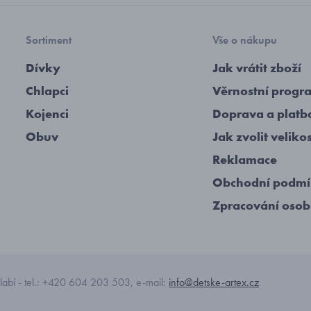
Sortiment
Vše o nákupu
Dívky
Jak vrátit zboží
Chlapci
Věrnostní progr
Kojenci
Doprava a platb
Obuv
Jak zvolit veliko
Reklamace
Obchodní podm
Zpracování osob
abí - tel.: +420 604 203 503, e-mail:
info@detske-artex.cz