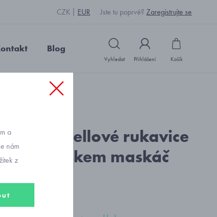
CZK
EUR
Jste tu poprvé?
Zaregistrujte se
ontakt
Blog
Vyhledat
Přihlášení
Košík
d: S2505_černá
cké softshellové rukavice
ům a
vše nám
exním potiskem maskáč
itek z
out