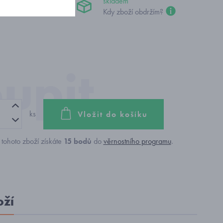
č
skladem
Kdy zboží obdržím?
ks
Vložit do košíku
tohoto zboží získáte
15
bodů
do
věrnostního programu
.
oží