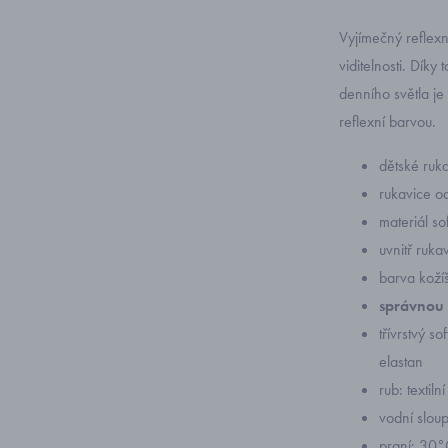
Vyjímečný reflexn
viditelnosti. Díky
denního světla je
reflexní barvou.
dětské ruk
rukavice o
materiál so
uvnitř rukav
barva koží
správnou 
třívrstvý s
elastan
rub: textil
vodní slo
praní: 30°