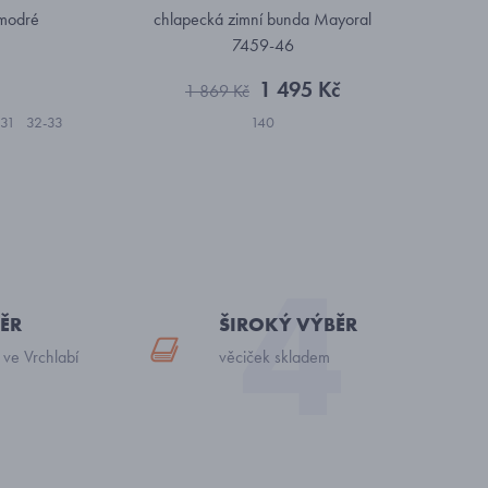
modré
chlapecká zimní bunda Mayoral
7459-46
1 495 Kč
1 869 Kč
-31
32-33
140
ĚR
ŠIROKÝ VÝBĚR
 ve Vrchlabí
věciček skladem