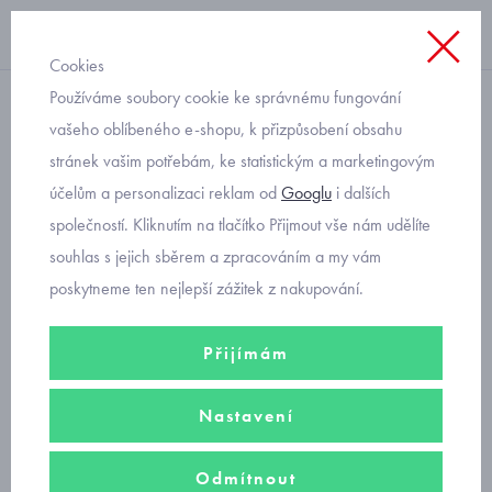
Cookies
Používáme soubory cookie ke správnému fungování
dětské zateplené holínky
vašeho oblíbeného e-shopu, k přizpůsobení obsahu
stránek vašim potřebám, ke statistickým a marketingovým
Demar Mammut S 0300 I
účelům a personalizaci reklam od
Googlu
i dalších
černé dětské sněhule
společností. Kliknutím na tlačítko Přijmout vše nám udělíte
souhlas s jejich sběrem a zpracováním a my vám
poskytneme ten nejlepší zážitek z nakupování.
Přijímám
Nastavení
Odmítnout