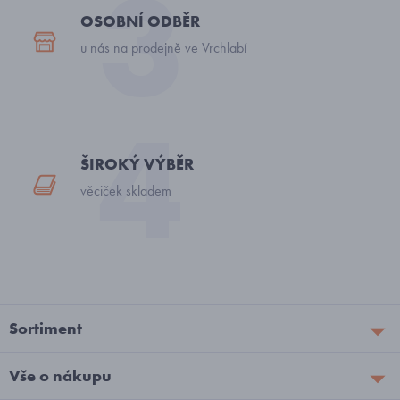
OSOBNÍ ODBĚR
u nás na prodejně ve Vrchlabí
ŠIROKÝ VÝBĚR
věciček skladem
Sortiment
Vše o nákupu