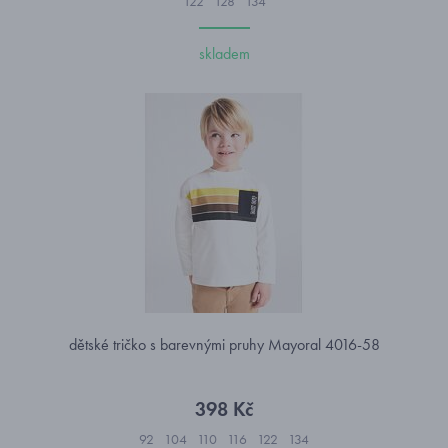
122
128
134
skladem
dětské tričko s barevnými pruhy Mayoral 4016-58
398 Kč
92
104
110
116
122
134