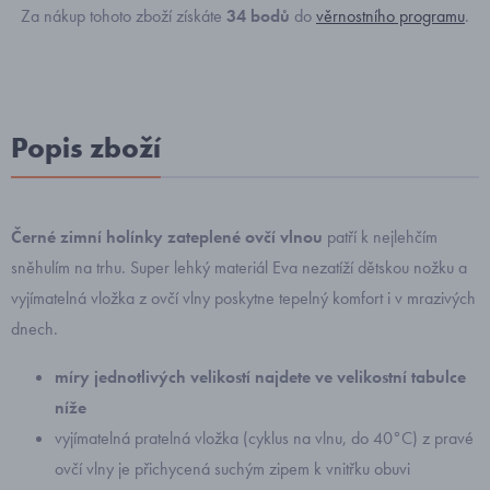
Za nákup tohoto zboží získáte
34
bodů
do
věrnostního programu
.
Popis zboží
Černé zimní holínky zateplené ovčí vlnou
patří k nejlehčím
sněhulím na trhu. Super lehký materiál Eva nezatíží dětskou nožku a
vyjímatelná vložka z ovčí vlny poskytne tepelný komfort i v mrazivých
dnech.
míry jednotlivých velikostí najdete ve velikostní tabulce
níže
vyjímatelná pratelná vložka (cyklus na vlnu, do 40°C) z pravé
ovčí vlny je přichycená suchým zipem k vnitřku obuvi