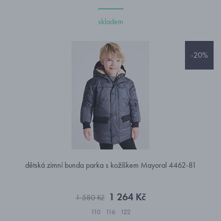
skladem
-20%
dětská zimní bunda parka s kožíškem Mayoral 4462-81
1 264 Kč
1 580 Kč
110
116
122