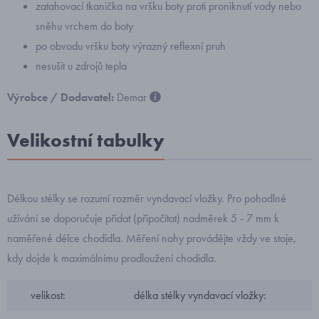
zatahovací tkanička na vršku boty proti proniknutí vody nebo
sněhu vrchem do boty
po obvodu vršku boty výrazný reflexní pruh
nesušit u zdrojů tepla
Výrobce / Dodavatel:
Demar
Velikostní tabulky
Délkou stélky se rozumí rozměr vyndavací vložky. Pro pohodlné
užívání se doporučuje přidat (připočítat) nadměrek 5 - 7 mm k
naměřené délce chodidla. Měření nohy provádějte vždy ve stoje,
kdy dojde k maximálnímu prodloužení chodidla.
velikost:
délka stélky vyndavací vložky: