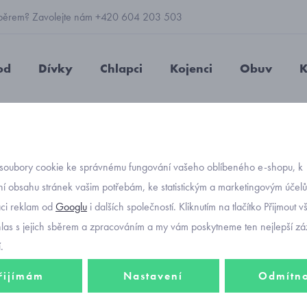
 výběrem? Zavolejte nám +420 604 203 503
od
Dívky
Chlapci
Kojenci
Obuv
K
ecké triko s plastickým nápisem Mayoral 3019-17
soubory cookie ke správnému fungování vašeho oblíbeného e-shopu, k
Objednávací kód
chlape
í obsahu stránek vašim potřebám, ke statistickým a marketingovým účel
aci reklam od
Googlu
i dalších společností. Kliknutím na tlačítko Přijmout 
nápise
hlas s jejich sběrem a zpracováním a my vám poskytneme ten nejlepší záž
.
řijímám
Nastavení
Odmítn
420 K