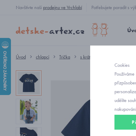
Navštivte naši
prodejnu ve Vrchlabí
Potřebujete poradit s
Úv
Úvod
chlapci
Trička
s krátkým rukávem
chlap
Cookies
Používáme 
přizpůsoben
personaliz
udělíte sou
nakupování
P