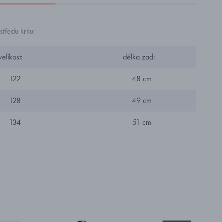
tředu krku:
kost:
délka zad:
22
48 cm
28
49 cm
34
51 cm