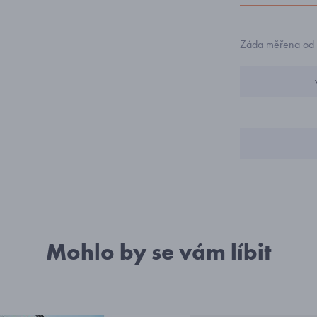
Záda měřena od s
veli
1
1
1
Mohlo by se vám líbit