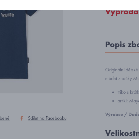
Vyprodá
Popis zb
Originální dětské 
módní značky May
triko s krá
artikl: Ma
Výrobce / Doda
íbené
Sdílet na Facebooku
Velikost