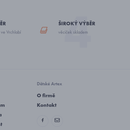
ĚR
ŠIROKÝ VÝBĚR
 ve Vrchlabí
věciček skladem
Dětské Artex
O firmě
am
Kontakt
a
st