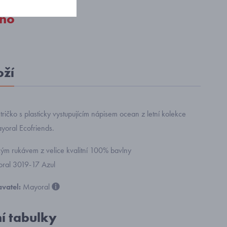
no
oží
tričko s plasticky vystupujícím nápisem ocean z letní kolekce
oral Ecofriends.
tkým rukávem z velice kvalitní 100% bavlny
yoral 3019-17 Azul
vatel:
Mayoral
ní tabulky