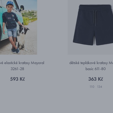
vé elastické kraťasy Mayoral
dětské teplákové kraťasy M
3261-28
basic 611-80
593 Kč
363 Kč
110
134