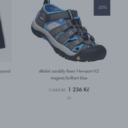
-20%
ayoral
dětské sandály Keen Newport H2
magnet/brilliant blue
1 236 Kč
1 545 Kč
29