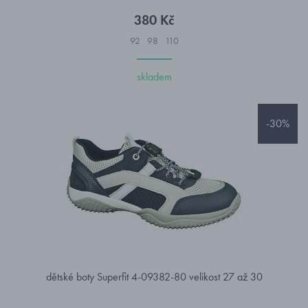
380 Kč
92
98
110
skladem
-30%
dětské boty Superfit 4-09382-80 velikost 27 až 30