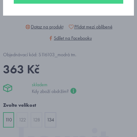
Dotaz na produkt
Přidat mezi oblíbené
Sdílet na Facebooku
Objednávací kód: S116103_modrá tm.
363 Kč
skladem
Kdy zboží obdržím?
Zvolte velikost
110
122
128
134