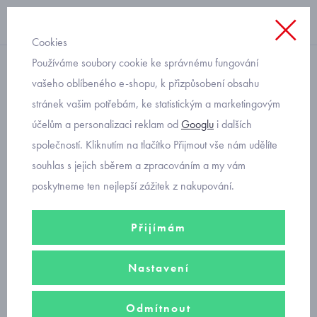
Cookies
Používáme soubory cookie ke správnému fungování
teplákové
vašeho oblíbeného e-shopu, k přizpůsobení obsahu
stránek vašim potřebám, ke statistickým a marketingovým
dětské teplákové kraťasy
účelům a personalizaci reklam od
Googlu
i dalších
Mayoral basic 611-80
společností. Kliknutím na tlačítko Přijmout vše nám udělíte
souhlas s jejich sběrem a zpracováním a my vám
poskytneme ten nejlepší zážitek z nakupování.
Přijímám
Nastavení
Odmítnout