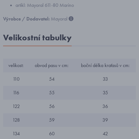
artikl: Mayoral 611-80 Marino
Výrobce / Dodavatel:
Mayoral
Velikostní tabulky
velikost:
obvod pasu v cm:
boční délka kraťasů v cm:
110
54
33
116
55
35
122
56
36
128
59
39
134
60
42