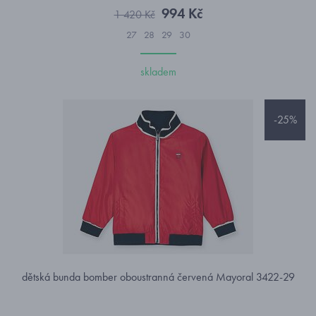
994 Kč
1 420 Kč
27
28
29
30
skladem
-25%
dětská bunda bomber oboustranná červená Mayoral 3422-29