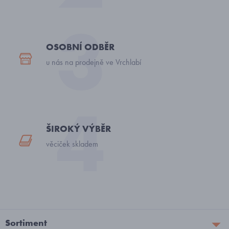
OSOBNÍ ODBĚR
u nás na prodejně ve Vrchlabí
ŠIROKÝ VÝBĚR
věciček skladem
Sortiment