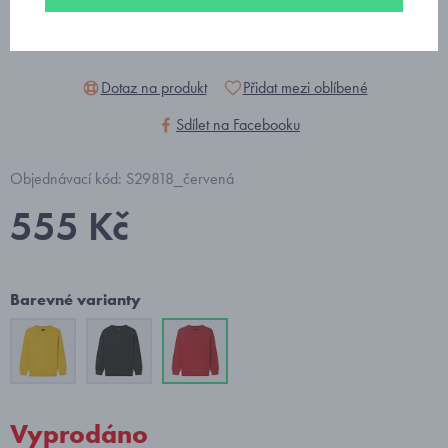
Dotaz na produkt
Přidat mezi oblíbené
Sdílet na Facebooku
Objednávací kód: S29818_červená
555 Kč
Barevné varianty
Vyprodáno