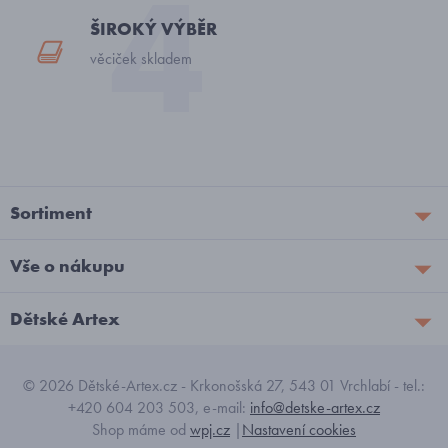
ŠIROKÝ VÝBĚR
věciček skladem
Sortiment
Vše o nákupu
Dětské Artex
© 2026 Dětské-Artex.cz - Krkonošská 27, 543 01 Vrchlabí - tel.:
+420 604 203 503, e-mail:
info@detske-artex.cz
Shop máme od
wpj.cz
|
Nastavení cookies