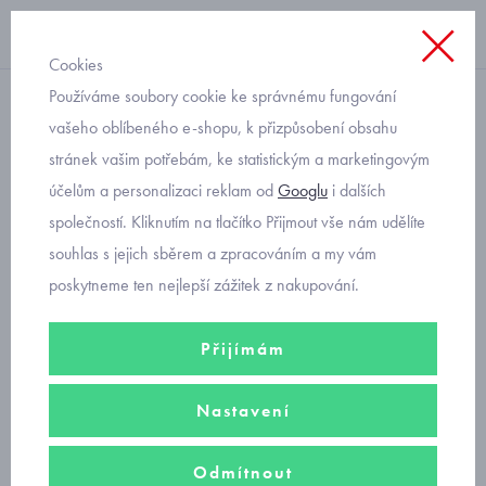
Cookies
Používáme soubory cookie ke správnému fungování
Svetry
vašeho oblíbeného e-shopu, k přizpůsobení obsahu
stránek vašim potřebám, ke statistickým a marketingovým
chlapecký červený basic
účelům a personalizaci reklam od
Googlu
i dalších
svetr Mayoral 354-70
společností. Kliknutím na tlačítko Přijmout vše nám udělíte
souhlas s jejich sběrem a zpracováním a my vám
poskytneme ten nejlepší zážitek z nakupování.
Přijímám
Nastavení
Odmítnout