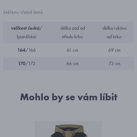
Měřeno včetně lemů.
velikost česká
/
délka zad od
délka rukávu
španělská:
středu krku:
od krku:
164
/166
61 cm
69 cm
170
/172
66 cm
73 cm
Mohlo by se vám líbit