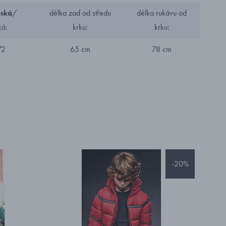
eská
/
délka zad od středu
délka rukávu od
ká:
krku:
krku:
72
65 cm
78 cm
-20%