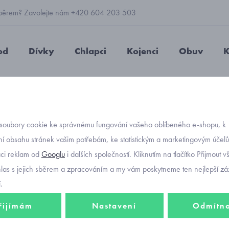
 výběrem? Zavolejte nám +420 604 203 503
od
Dívky
Chlapci
Kojenci
Obuv
K
tr béžový Mayoral 354-79
soubory cookie ke správnému fungování vašeho oblíbeného e-shopu, k
Objednávací kód
chlape
í obsahu stránek vašim potřebám, ke statistickým a marketingovým účel
aci reklam od
Googlu
i dalších společností. Kliknutím na tlačítko Přijmout 
béžov
hlas s jejich sběrem a zpracováním a my vám poskytneme ten nejlepší záž
.
řijímám
Nastavení
Odmítn
581 K