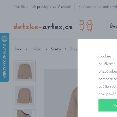
Navštivte naši
prodejnu ve Vrchlabí
Potřebujete poradit s
Úv
Úvod
chlapci
Svetry
chlapecký jednobarevný sve
Cookies
Používáme 
přizpůsoben
personaliz
udělíte sou
nakupování
P