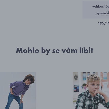
velikost č
španěls
170
/1
Mohlo by se vám líbit