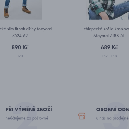
ké slim fit soft džíny Mayoral
chlapecká košile kostkov
7524-62
Mayoral 7188-51
890 Kč
689 Kč
170
152
158
PŘI VÝMĚNĚ ZBOŽÍ
OSOBNÍ ODB
neúčtujeme za poštovné
u nás na prodejně