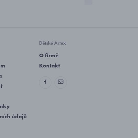
Dětské Artex
O firmě
am
Kontakt
a
st
ínky
ních údajů