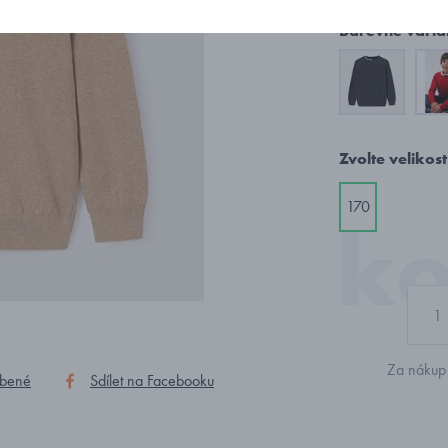
Barevné varia
Zvolte velikost
170
Za nákup 
íbené
Sdílet na Facebooku