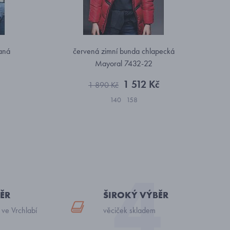
aná
červená zimní bunda chlapecká
Mayoral 7432-22
1 512 Kč
1 890 Kč
140
158
ĚR
ŠIROKÝ VÝBĚR
 ve Vrchlabí
věciček skladem