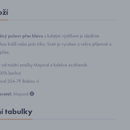
oží
ěný pulovr přes hlavu
s kulatým výstřihem je ideálním
ou košili nebo polo triko. Svetr je vyroben z velice příjemné a
příze.
vr od módní značky Mayoral z kolekce ecofriends
100% bavlna
oral 354-79 Boletus vi
vatel:
Mayoral
ní tabulky