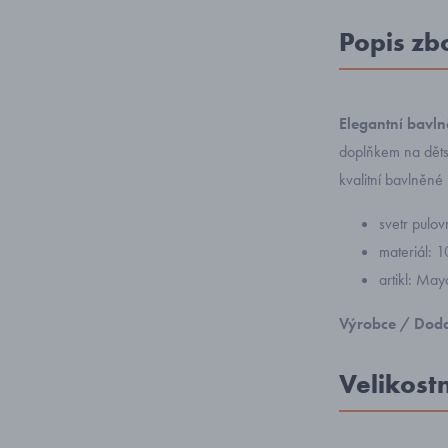
Popis zb
Elegantní bavln
doplňkem na dětsk
kvalitní bavlněné 
svetr pulo
materiál: 
artikl: May
Výrobce / Doda
Velikost