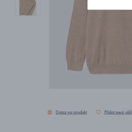
Dotaz na produkt
Přidat mezi obl