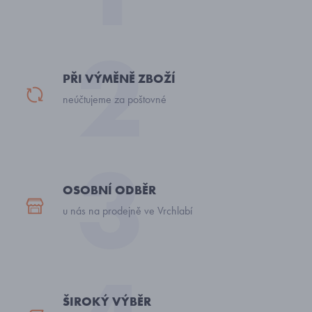
PŘI VÝMĚNĚ ZBOŽÍ
neúčtujeme za poštovné
OSOBNÍ ODBĚR
u nás na prodejně ve Vrchlabí
ŠIROKÝ VÝBĚR