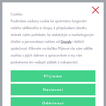
Cookies
Používáme soubory cookie ke správnému fungování
pyžamo krátké
vašeho oblíbeného e-shopu, k přizpůsobení obsahu
stránek vašim potřebám, ke statistickým a marketingovým
Cornette Panda 788/92
účelům a personalizaci reklam od
Googlu
i dalších
dívčí pyžamo s kraťasy
společností. Kliknutím na tlačítko Přijmout vše nám udělíte
souhlas s jejich sběrem a zpracováním a my vám
poskytneme ten nejlepší zážitek z nakupování.
Přijímám
Nastavení
Odmítnout