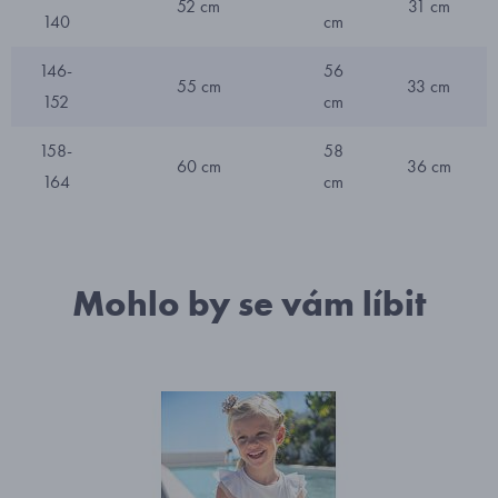
52 cm
31 cm
140
cm
146-
56
55 cm
33 cm
152
cm
158-
58
60 cm
36 cm
164
cm
Mohlo by se vám líbit