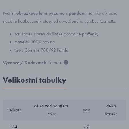
Kvalitní
obrázkové letní pyžamo s pandami
na triku a krásně
sladěné kostkované kraťasy od osvědčeného výrobce Cornette.
pas šortek stažen do široké pohodlné pruženky
materiál: 100% bavlna
vzor: Cornette 788/92 Panda
Výrobce / Dodavatel:
Cornette
Velikostní tabulky
délka zad od středu
délka
velikost:
pas:
krku:
šortek:
134-
52