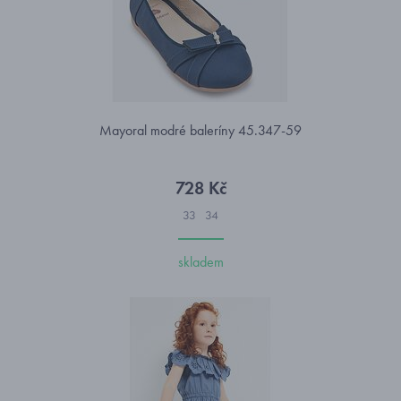
Mayoral modré baleríny 45.347-59
728 Kč
33
34
skladem